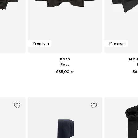
Premium
Premium
BOSS
MICH
Fluga
685,00 kr
56
 One Size
Tillgängliga storlekar: One Size
Tillgängliga 
korgen
Lägg till i varukorgen
Lägg till