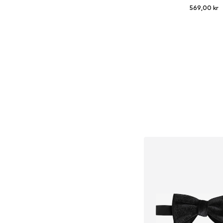
569,00 kr
+
3
Tillgängliga storlekar:
Lägg till i varu