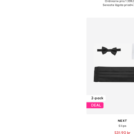
Ordinarie pris: 1 359,
Tillgängliga storlek
Senaste lägsta pris:
647
Lägg till i varu
2-pack
DEAL
NEXT
Slips
531,90 kr