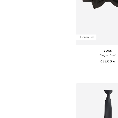
Premium
BOSS
Fluga 'Bow'
685,00 kr
Tillgängliga storlekar:
Lägg till i varu