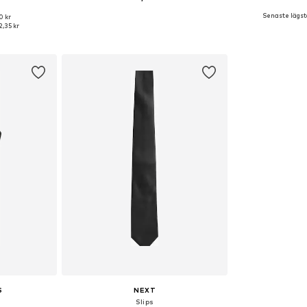
Senaste lägsta
0 kr
 One Size
Tillgängliga storlekar: One Size
Tillgängliga 
,35 kr
korgen
Lägg till i varukorgen
Lägg till
S
NEXT
Slips