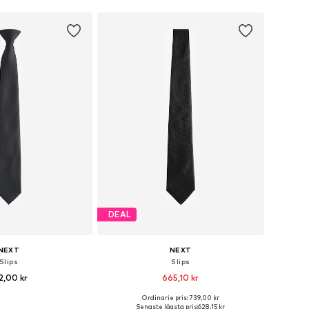
DEAL
NEXT
NEXT
Slips
Slips
2,00 kr
665,10 kr
Ordinarie pris: 739,00 kr
storlekar: One Size
Tillgängliga storlekar: One Size
Senaste lägsta pris:
628,15 kr