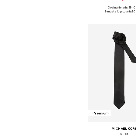
Ordinarie pris: 591,0
Tillgängliga storlekar:
Senaste lägsta pris:
502
Lägg till i varu
Premium
MICHAEL KOR
Slips