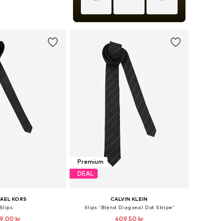
storlekar: One Size
 i varukorgen
Premium
DEAL
AEL KORS
CALVIN KLEIN
Slips
Slips 'Blend Diagonal Dot Stripe'
9,00 kr
409,50 kr