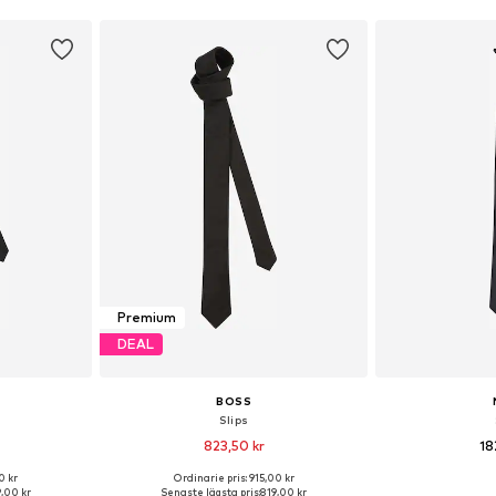
Premium
DEAL
BOSS
Slips
823,50 kr
18
0 kr
Ordinarie pris: 915,00 kr
 One Size
Tillgängliga storlekar: One Size
Tillgängliga 
,00 kr
Senaste lägsta pris:
819,00 kr