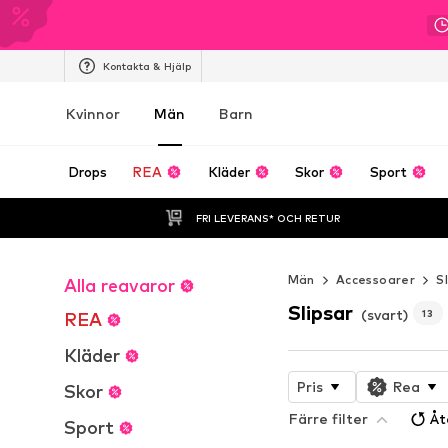
Kontakta & Hjälp
Kvinnor
Män
Barn
Drops
REA
Kläder
Skor
Sport
FRI LEVERANS* OCH RETUR
Män
Accessoarer
S
Alla reavaror
Slipsar
(svart)
13
REA
Kläder
Pris
Rea
Skor
Färre filter
Åt
Sport