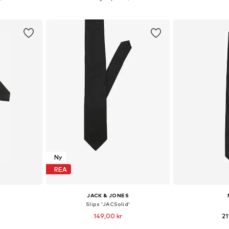
korgen
Lägg till i varukorgen
Lägg till
Ny
REA
JACK & JONES
Slips 'JACSolid'
149,00 kr
21