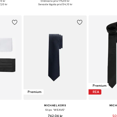
00 kr
Ordinarie pris: 175,00 kr
ar: 80
Tillgängliga storlekar: One Size
Tillgängliga 
,20 kr
Senaste lägsta pris:
134,10 kr
korgen
Lägg till i varukorgen
Lägg till
Premium
Premium
REA
MICHAEL KORS
MICH
Slips 'WEAVE'
762,06 kr
50