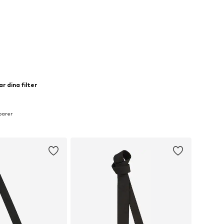
r dina filter
oarer