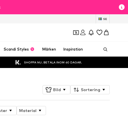
t
SE
Scandi Styles
Märken
Inspiration
SHOPPA NU. BETALA INOM 60 DAGAR.
Bild
Sortering
ter
Material