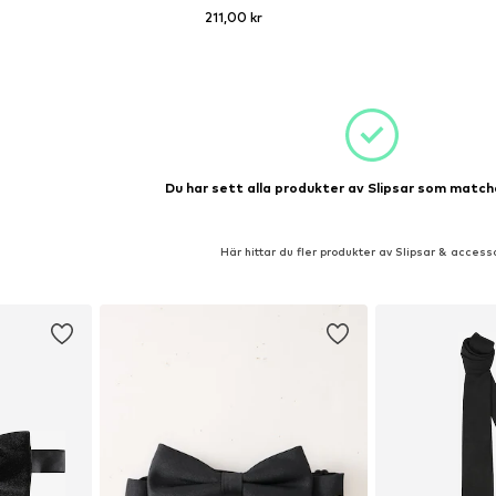
211,00 kr
+
1
 One Size
Tillgängliga storlekar: One Size
korgen
Lägg till i varukorgen
Du har sett alla produkter av Slipsar som matcha
Här hittar du fler produkter av Slipsar & access