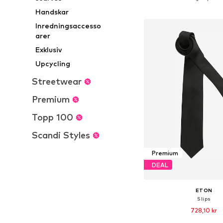
Lägg till i varu
Handskar
Inredningsaccesso
arer
Exklusiv
Upcycling
Streetwear
Premium
Topp 100
Scandi Styles
Premium
DEAL
ETON
Slips
728,10 kr