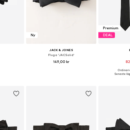
Premium
Ny
DEAL
JACK & JONES
Fluga 'JACSolid'
149,00 kr
82
Ordinarie
 One Size
Tillgängliga storlekar: One Size
Tillgängliga 
Senaste läg
korgen
Lägg till i varukorgen
Lägg till