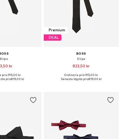
Premium
DEAL
BOSS
BOSS
Slips
Slips
3,50 kr
823,50 kr
 pris: 915,00 kr
Ordinarie pris: 915,00 kr
storlekar: One Size
Tillgängliga storlekar: One Size
sta pris:
819,00 kr
Senaste lägsta pris:
819,00 kr
 i varukorgen
Lägg till i varukorgen