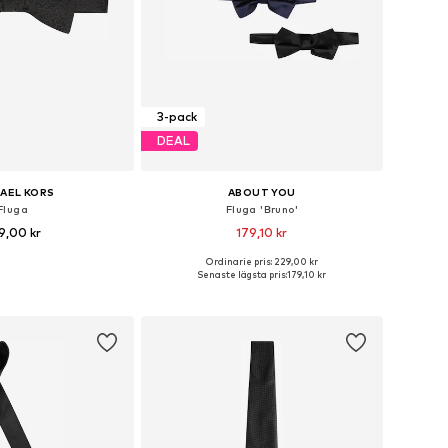
3-pack
DEAL
AEL KORS
ABOUT YOU
Fluga
Fluga 'Bruno'
9,00 kr
179,10 kr
Ordinarie pris: 229,00 kr
storlekar: One Size
Tillgängliga storlekar: One Size
Senaste lägsta pris:
179,10 kr
 i varukorgen
Lägg till i varukorgen