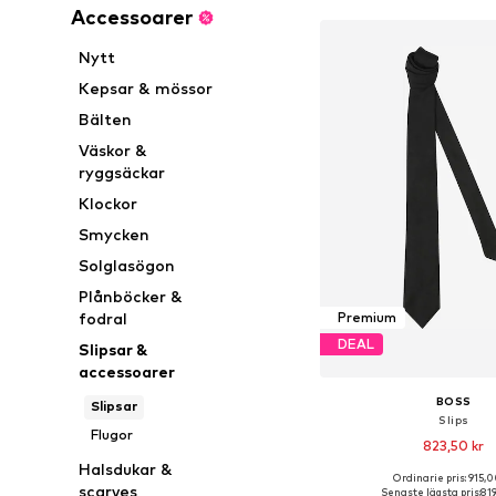
Accessoarer
Nytt
Kepsar & mössor
Bälten
Väskor &
ryggsäckar
Klockor
Smycken
Solglasögon
Plånböcker &
fodral
Premium
DEAL
Slipsar &
accessoarer
BOSS
Slipsar
Slips
Flugor
823,50 kr
Halsdukar &
Ordinarie pris: 915,0
Tillgängliga storlekar:
scarves
Senaste lägsta pris:
819