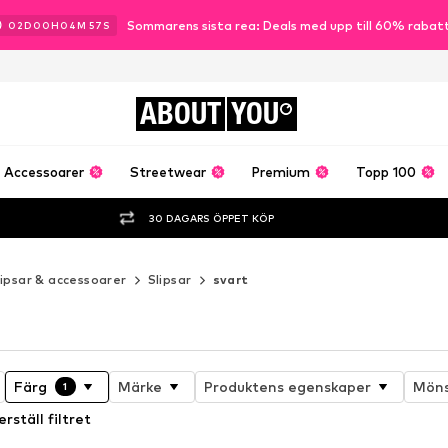
Sommarens sista rea: Deals med upp till 60% rabat
02
D
00
H
04
M
56
S
ABOUT
YOU
Accessoarer
Streetwear
Premium
Topp 100
30 DAGARS ÖPPET KÖP
lipsar & accessoarer
Slipsar
svart
Färg
Märke
Produktens egenskaper
Möns
1
erställ filtret