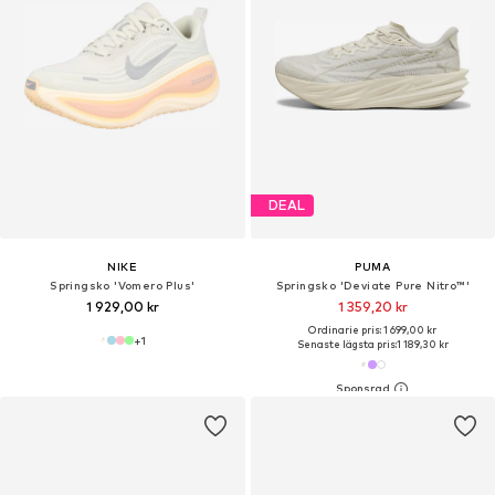
DEAL
NIKE
PUMA
Springsko 'Vomero Plus'
Springsko 'Deviate Pure Nitro™'
1 929,00 kr
1 359,20 kr
Ordinarie pris: 1 699,00 kr
+
1
Senaste lägsta pris:
1 189,30 kr