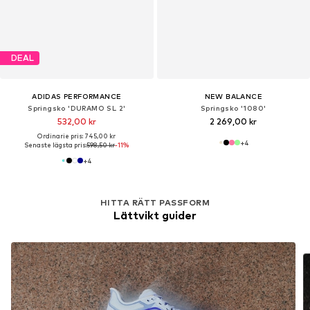
DEAL
ADIDAS PERFORMANCE
NEW BALANCE
Springsko 'DURAMO SL 2'
Springsko '1080'
532,00 kr
2 269,00 kr
Ordinarie pris: 745,00 kr
+
4
Senaste lägsta pris:
598,50 kr
-11%
+
4
HITTA RÄTT PASSFORM
Lättvikt guider