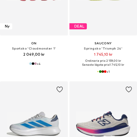
Ny
DEAL
ON
SAUCONY
Sportsko 'Cloudmonster 1'
Springsko 'Triumph 24'
2 049,00 kr
1 745,10 kr
Ordinarie pris: 2 159,00 kr
+
4
Senaste lägsta pris:
1 745,10 kr
+
1