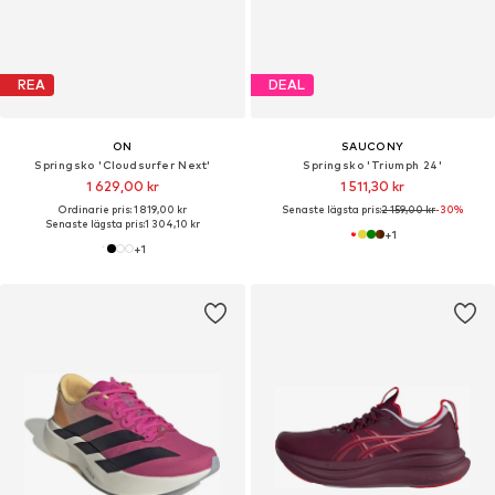
REA
DEAL
ON
SAUCONY
Springsko 'Cloudsurfer Next'
Springsko 'Triumph 24'
1 629,00 kr
1 511,30 kr
Ordinarie pris: 1 819,00 kr
Senaste lägsta pris:
2 159,00 kr
-30%
Senaste lägsta pris:
1 304,10 kr
+
1
+
1