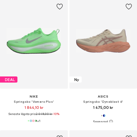
DEAL
Ny
NIKE
ASICS
Springsko 'Vomero Plus'
Springsko 'Dynablast 6'
1 844,10 kr
1 475,00 kr
Senaste lägsta pris:
2 049,00 kr
-10%
+
1