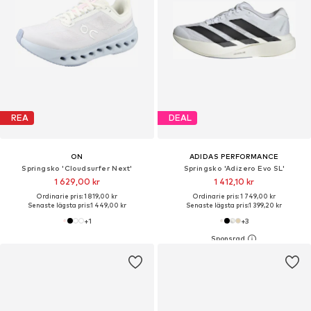
REA
DEAL
ON
ADIDAS PERFORMANCE
Springsko 'Cloudsurfer Next'
Springsko 'Adizero Evo SL'
1 629,00 kr
1 412,10 kr
Ordinarie pris: 1 819,00 kr
Ordinarie pris: 1 749,00 kr
Senaste lägsta pris:
1 449,00 kr
Senaste lägsta pris:
1 399,20 kr
+
1
+
3