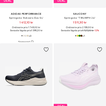
DEAL
DEAL
ADIDAS PERFORMANCE
SAUCONY
Springsko 'Adizero Evo SL'
Springsko 'TRIUMPH 24'
1 412,10 kr
1 511,30 kr
Ordinarie pris: 1 749,00 kr
Ordinarie pris: 2 159,00 kr
Senaste lägsta pris:
1 399,20 kr
Senaste lägsta pris:
1 727,20 kr
-12%
+
3
+
1