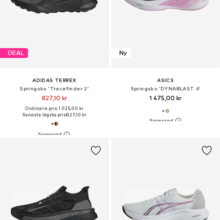
DEAL
Ny
ADIDAS TERREX
ASICS
Springsko 'Tracefinder 2'
Springsko 'DYNABLAST 6'
827,10 kr
1 475,00 kr
Ordinarie pris: 1 025,00 kr
Senaste lägsta pris:
827,10 kr