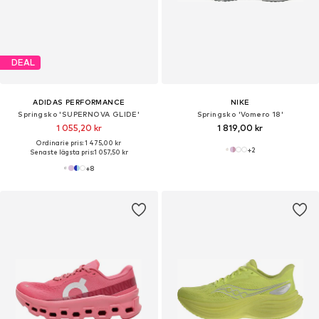
DEAL
ADIDAS PERFORMANCE
NIKE
Springsko 'SUPERNOVA GLIDE'
Springsko 'Vomero 18'
1 055,20 kr
1 819,00 kr
Ordinarie pris: 1 475,00 kr
+
2
Senaste lägsta pris:
1 057,50 kr
+
8