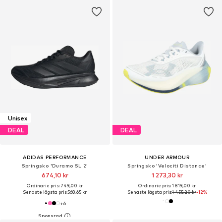
Unisex
DEAL
DEAL
ADIDAS PERFORMANCE
UNDER ARMOUR
Springsko 'Duramo SL 2'
Springsko 'Velociti Distance'
674,10 kr
1 273,30 kr
Ordinarie pris: 749,00 kr
Ordinarie pris: 1 819,00 kr
Senaste lägsta pris:
568,65 kr
Senaste lägsta pris:
1 455,20 kr
-12%
+
6