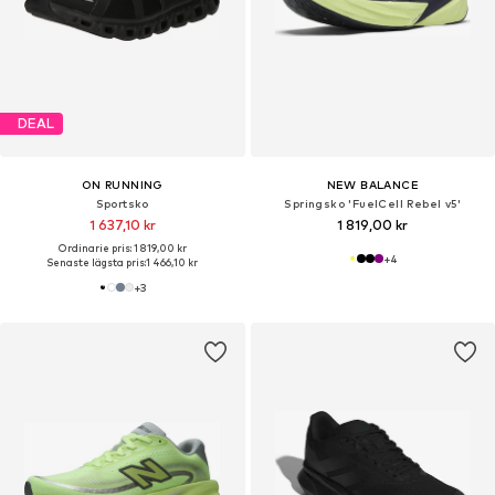
DEAL
ON RUNNING
NEW BALANCE
Sportsko
Springsko 'FuelCell Rebel v5'
1 637,10 kr
1 819,00 kr
Ordinarie pris: 1 819,00 kr
+
4
Senaste lägsta pris:
1 466,10 kr
+
3