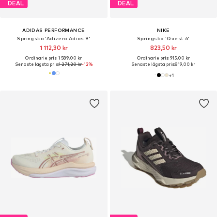
DEAL
DEAL
ADIDAS PERFORMANCE
NIKE
Springsko 'Adizero Adios 9'
Springsko 'Quest 6'
1 112,30 kr
823,50 kr
Ordinarie pris: 1 589,00 kr
Ordinarie pris: 915,00 kr
Senaste lägsta pris:
1 271,20 kr
-12%
Senaste lägsta pris:
819,00 kr
+
1