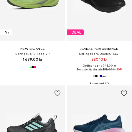
Ny
DEAL
NEW BALANCE
ADIDAS PERFORMANCE
Springsko 'Ellipse v1'
Springsko 'DURAMO SL2'
1 699,00 kr
530,10 kr
Ordinarie pris: 745,00 kr
Senaste lägsta pris:
589,00 kr
-10%
+
4