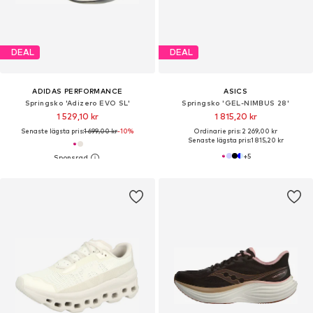
DEAL
DEAL
ADIDAS PERFORMANCE
ASICS
Springsko 'Adizero EVO SL'
Springsko 'GEL-NIMBUS 28'
1 529,10 kr
1 815,20 kr
Senaste lägsta pris:
1 699,00 kr
-10%
Ordinarie pris: 2 269,00 kr
Senaste lägsta pris:
1 815,20 kr
+
5