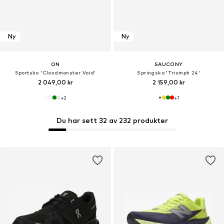
Ny
Ny
ON
SAUCONY
Sportsko 'Cloudmonster Void'
Springsko 'Triumph 24'
2 049,00 kr
2 159,00 kr
+
2
+
1
Du har sett 32 av 232 produkter