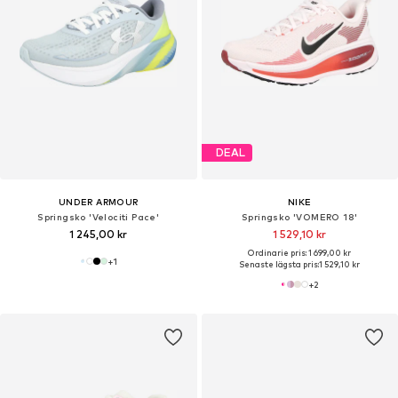
DEAL
UNDER ARMOUR
NIKE
Springsko 'Velociti Pace'
Springsko 'VOMERO 18'
1 245,00 kr
1 529,10 kr
Ordinarie pris: 1 699,00 kr
+
1
Senaste lägsta pris:
1 529,10 kr
+
2