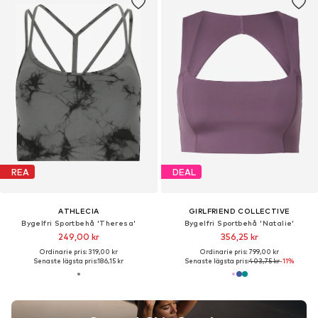
REA
DEAL
ATHLECIA
GIRLFRIEND COLLECTIVE
Bygelfri Sportbehå 'Theresa'
Bygelfri Sportbehå 'Natalie'
249,00 kr
356,25 kr
Ordinarie pris: 319,00 kr
Ordinarie pris: 799,00 kr
Senaste lägsta pris:
186,15 kr
Senaste lägsta pris:
403,75 kr
-11%