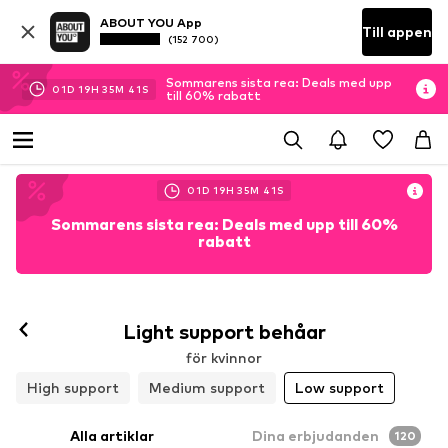
ABOUT YOU App
Till appen
(152 700)
Sommarens sista rea: Deals med upp
01
D
19
H
35
M
40
S
till 60% rabatt
01
D
19
H
35
M
40
S
Sommarens sista rea: Deals med upp till 60%
rabatt
Följ
Light support behåar
för kvinnor
High support
Medium support
Low support
Alla artiklar
Dina erbjudanden
120