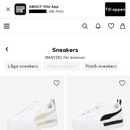
ABOUT YOU App
Till appen
(152 700)
Följ
Sneakers
(MAYZE) för kvinnor
Låga sneakers
Höga sneakers
Platå-sneakers
Sl