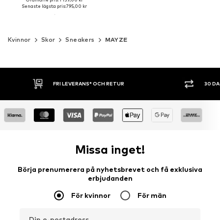
Senaste lägsta pris:
795,00 kr
Kvinnor
Skor
Sneakers
MAYZE
FRI LEVERANS* OCH RETUR
30 DAG
Missa inget!
Börja prenumerera på nyhetsbrevet och få exklusiva
erbjudanden
För kvinnor
För män
Din e-postadress