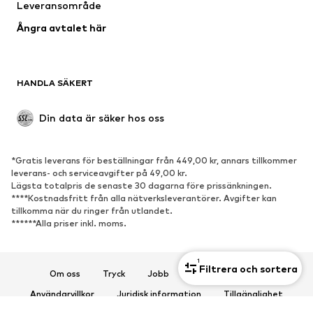
Leveransområde
Kappor
Kjolar
Ångra avtalet här
Badkläder
Sweat
Kavajer
Jumpsuits & overaller
Stora storlekar
Mammakläder
HANDLA SÄKERT
Tillfällen
Exklusiv
Upcycling
Din data är säker hos oss
SKOR
*Gratis leverans för beställningar från 449,00 kr, annars tillkommer
Nytt
Populärt
leverans- och serviceavgifter på 49,00 kr.
Lägsta totalpris de senaste 30 dagarna före prissänkningen.
Sneakers
Stövletter
****Kostnadsfritt från alla nätverksleverantörer. Avgifter kan
Pumps & högklackade skor
Stövlar
tillkomma när du ringer från utlandet.
******Alla priser inkl. moms.
Sandaler
Lågskor
Sportskor
Ballerinaskor
1
Filtrera och sortera
Pantoletter
Inneskor
Om oss
Tryck
Jobb
Integritetspolicy
Exklusiv
Användarvillkor
Juridisk information
Tillgänglighet