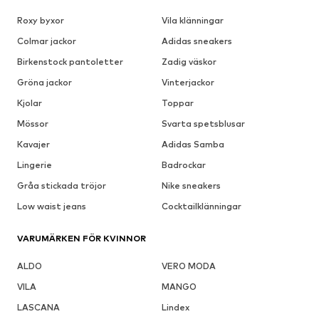
Roxy byxor
Vila klänningar
Colmar jackor
Adidas sneakers
Birkenstock pantoletter
Zadig väskor
Gröna jackor
Vinterjackor
Kjolar
Toppar
Mössor
Svarta spetsblusar
Kavajer
Adidas Samba
Lingerie
Badrockar
Gråa stickada tröjor
Nike sneakers
Low waist jeans
Cocktailklänningar
VARUMÄRKEN FÖR KVINNOR
ALDO
VERO MODA
VILA
MANGO
LASCANA
Lindex