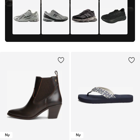
Ny
Ny