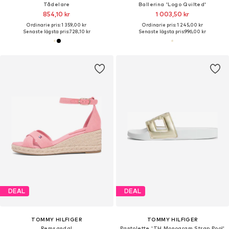
Tådelare
Ballerina 'Logo Quilted'
854,10 kr
1 003,50 kr
Ordinarie pris: 1 359,00 kr
Ordinarie pris: 1 245,00 kr
Senaste lägsta pris:
728,10 kr
Senaste lägsta pris:
996,00 kr
DEAL
DEAL
TOMMY HILFIGER
TOMMY HILFIGER
Remsandal
Pantolette 'TH Monogram Strap Pool'