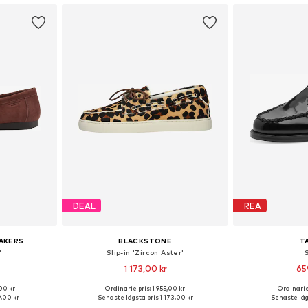
DEAL
REA
AKERS
BLACKSTONE
T
'
Slip-in 'Zircon Aster'
1 173,00 kr
65
00 kr
Ordinarie pris: 1 955,00 kr
Ordinarie
Tillgängliga storlekar: 36, 37, 38, 39, 40, 42
Tillgänglig i många storlekar
Tillgängliga storlek
,00 kr
Senaste lägsta pris:
1 173,00 kr
Senaste läg