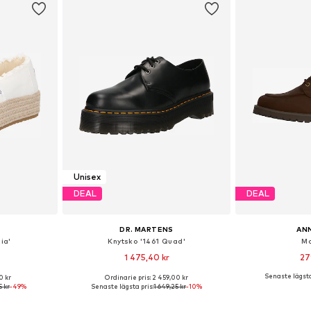
Unisex
DEAL
DEAL
DR. MARTENS
ANN
ia'
Knytsko '1461 Quad'
Mo
1 475,40 kr
27
Senaste lägsta
0 kr
Ordinarie pris: 2 459,00 kr
torlekar
Tillgänglig i många storlekar
Tillgänglig 
5 kr
-49%
Senaste lägsta pris:
1 649,25 kr
-10%
korgen
Lägg till i varukorgen
Lägg till