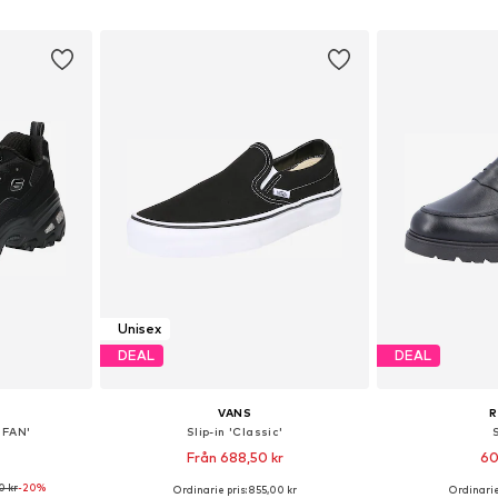
korgen
Lägg till i varukorgen
Lägg till
Unisex
DEAL
DEAL
VANS
R
 FAN'
Slip-in 'Classic'
Från 688,50 kr
60
0 kr
-20%
+
3
Ordinarie pris: 855,00 kr
Ordinarie
torlekar
Tillgänglig i många storlekar
Tillgänglig 