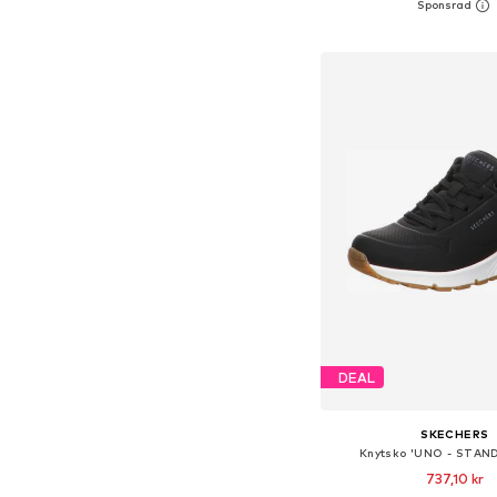
Lägg till i varu
DEAL
SKECHERS
Knytsko 'UNO - STAND
737,10 kr