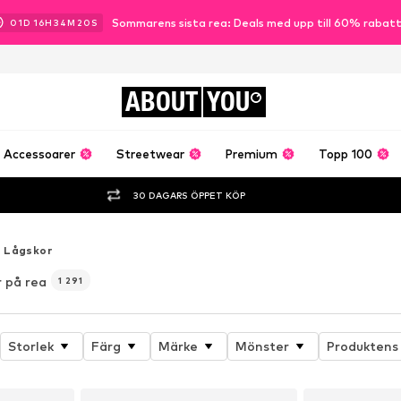
Sommarens sista rea: Deals med upp till 60% rabat
01
D
16
H
34
M
19
S
ABOUT
YOU
Accessoarer
Streetwear
Premium
Topp 100
30 DAGARS ÖPPET KÖP
Lågskor
r på rea
1 291
Storlek
Färg
Märke
Mönster
Produktens