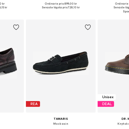
0 kr
Ordinarie pris: 899,00 kr
Ordinarie 
torlekar
Tillgänglig i många storlekar
Tillgängliga storlek
6,15 kr
Senaste lägsta pris:
728,10 kr
Senaste lägs
korgen
Lägg till i varukorgen
Lägg till
Unisex
REA
DEAL
TAMARIS
DR.
Mockasin
Knytsko