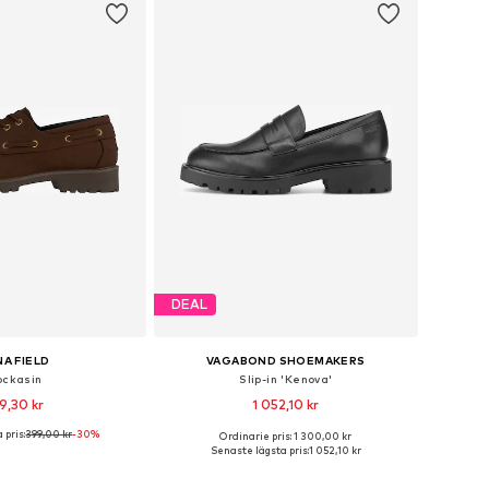
DEAL
A FIELD
VAGABOND SHOEMAKERS
ckasin
Slip-in 'Kenova'
9,30 kr
1 052,10 kr
 pris:
399,00 kr
-30%
Ordinarie pris: 1 300,00 kr
i många storlekar
Tillgänglig i många storlekar
Senaste lägsta pris:
1 052,10 kr
 i varukorgen
Lägg till i varukorgen