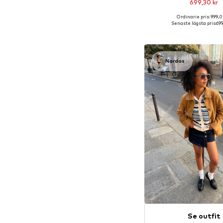
699,30 kr
Ordinarie pris: 999,0
Tillgänglig i många s
Senaste lägsta pris:
699
Lägg till i varu
Nardos
Se outfit