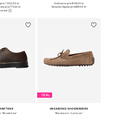
+
3
pris: 1 300,00 kr
Ordinarie pris: 849,00 kr
ar: 36, 37, 38, 39, 40, 41
Tillgänglig i många storlekar
ta pris:
773,50 kr
Senaste lägsta pris:
589,00 kr
 i varukorgen
Lägg till i varukorgen
DEAL
 MARTENS
VAGABOND SHOEMAKERS
 'Brookline'
Mockasin 'Larissa'