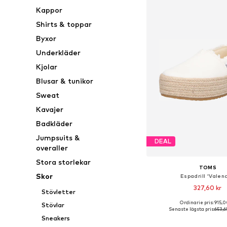
Kappor
Shirts & toppar
Byxor
Underkläder
Kjolar
Blusar & tunikor
Sweat
Kavajer
Badkläder
Jumpsuits &
DEAL
overaller
Stora storlekar
TOMS
Skor
Espadrill 'Valenc
327,60 kr
Stövletter
Ordinarie pris: 915,0
Stövlar
Tillgänglig i många s
Senaste lägsta pris:
653,6
Sneakers
Lägg till i varu