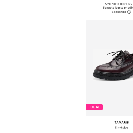
+
2
Ordinarie pris: 915,0
Tillgänglig i många s
Senaste lägsta pris:
69
Lägg till i varu
DEAL
TAMARIS
Knytsko