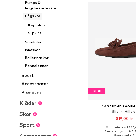
Pumps &
högklackade skor
Lågskor
Knytskor
Slip-ins
Sandaler
Inneskor
Ballerinaskor
Pantoletter
Sport
Accessoarer
DEAL
Premium
Kläder
VAGABOND SHOEM
Slip-in 'Hillary
Skor
819,00 kr
Sport
Ordinarie pris: 1 300,
Senaste lägsta pris:
819
Accessoarer