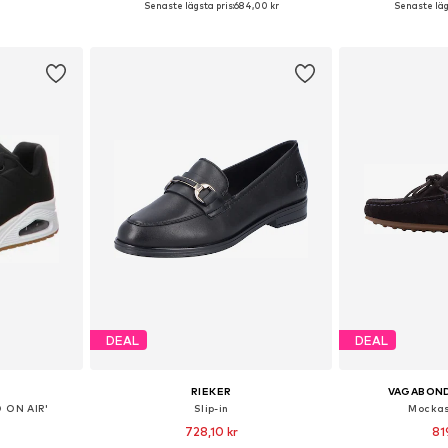
Senaste lägsta pris:
684,00 kr
Senaste lägs
korgen
Lägg till i varukorgen
Lägg till
DEAL
DEAL
RIEKER
VAGABON
 ON AIR'
Slip-in
Mockas
728,10 kr
81