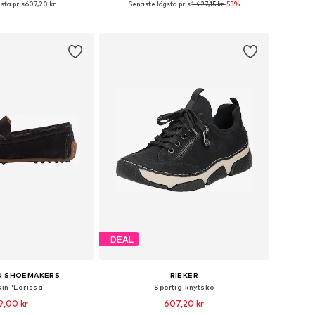
ta pris:
607,20 kr
Senaste lägsta pris:
1 427,15 kr
-53%
 i varukorgen
Lägg till i varukorgen
DEAL
D SHOEMAKERS
RIEKER
in 'Larissa'
Sportig knytsko
9,00 kr
607,20 kr