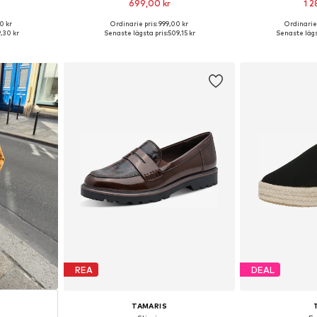
699,00 kr
1 2
+
3
0 kr
Ordinarie pris: 999,00 kr
Ordinarie 
torlekar
Tillgängliga storlekar: 37, 38, 39, 40, 41
Tillgänglig 
,30 kr
Senaste lägsta pris:
509,15 kr
Senaste lägs
korgen
Lägg till i varukorgen
Lägg till
REA
DEAL
TAMARIS