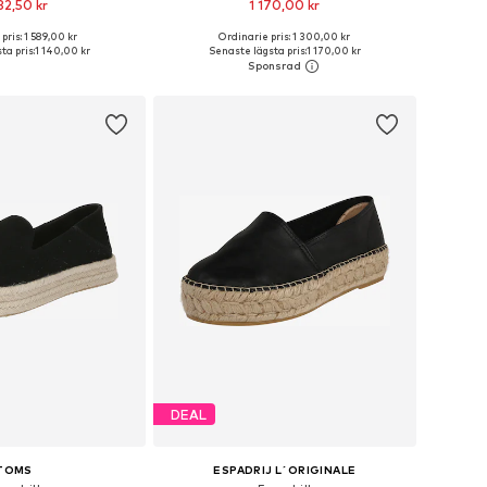
82,50 kr
1 170,00 kr
pris: 1 589,00 kr
Ordinarie pris: 1 300,00 kr
i många storlekar
Tillgängliga storlekar: 37, 38, 39, 40, 41
ta pris:
1 140,00 kr
Senaste lägsta pris:
1 170,00 kr
 i varukorgen
Lägg till i varukorgen
DEAL
TOMS
ESPADRIJ L´ORIGINALE