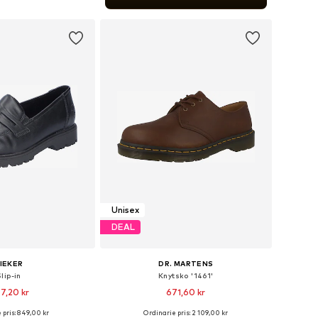
 i varukorgen
Unisex
DEAL
IEKER
DR. MARTENS
Slip-in
Knytsko '1461'
7,20 kr
671,60 kr
 pris: 849,00 kr
Ordinarie pris: 2 109,00 kr
i många storlekar
Tillgängliga storlekar: 36, 37, 38, 39