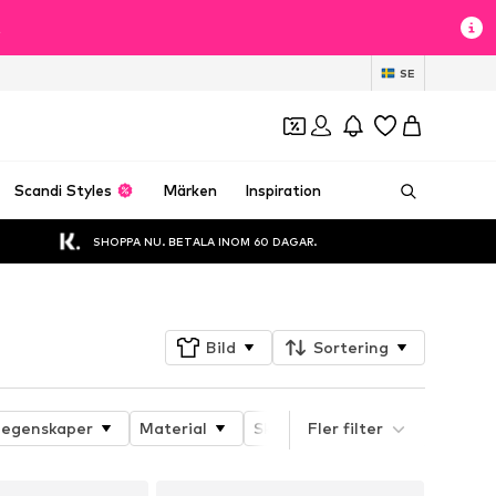
t
SE
Scandi Styles
Märken
Inspiration
SHOPPA NU. BETALA INOM 60 DAGAR.
Bild
Sortering
 egenskaper
Material
Skons passform
Fler filter
Klackhöj