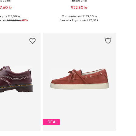
padrill
Espadrill
7,60 kr
922,50 kr
 pris: 915,00 kr
Ordinarie pris: 1 139,00 kr
kar: 37, 38,5, 39, 40, 42
Tillgänglig i många storlekar
 pris:
635,00 kr
-48%
Senaste lägsta pris:
922,50 kr
 i varukorgen
Lägg till i varukorgen
DEAL