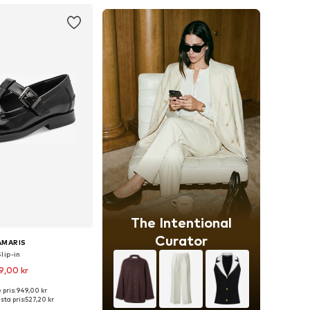
The Intentional
Curator
AMARIS
Slip-in
9,00 kr
 pris: 949,00 kr
ar: 36, 37, 38, 39, 40, 41
sta pris:
527,20 kr