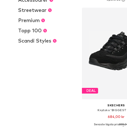
Lägg till i varu
Streetwear
Premium
Topp 100
Scandi Styles
DEAL
SKECHERS
Knytsko 'BIGGEST
684,00 kr
Senaste lägsta pris:
855,0
Tillgänglig i många s