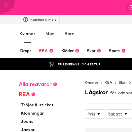
Kontakta & Hjälp
Kvinnor
Män
Barn
Drops
REA
Kläder
Skor
Sport
FRI LEVERANS* OCH RETUR
Kvinnor
REA
Skor
Alla reavaror
Lågskor
för kvinno
REA
Tröjor & stickat
Klänningar
Pris
Rabatt
Jeans
Jackor