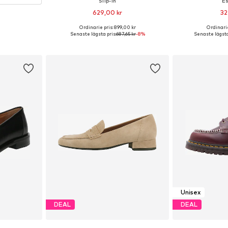
Slip-in
Es
629,00 kr
32
+
3
Ordinarie pris: 899,00 kr
Ordinarie
Tillgänglig i många storlekar
Tillgängliga storle
Senaste lägsta pris:
687,65 kr
-8%
Senaste lägsta
Lägg till i varukorgen
Lägg till
Unisex
DEAL
DEAL