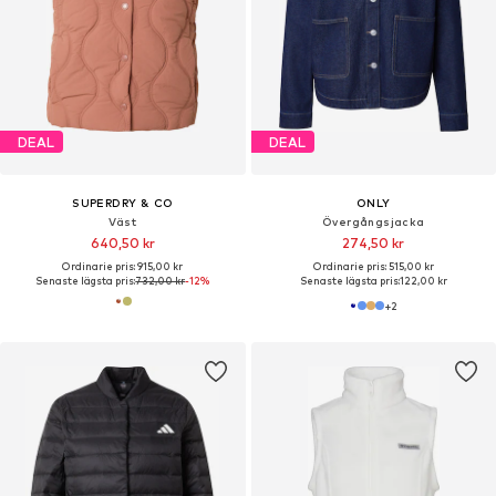
DEAL
DEAL
SUPERDRY & CO
ONLY
Väst
Övergångsjacka
640,50 kr
274,50 kr
Ordinarie pris: 915,00 kr
Ordinarie pris: 515,00 kr
Senaste lägsta pris:
732,00 kr
-12%
Senaste lägsta pris:
122,00 kr
+
2