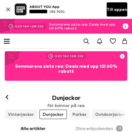
ABOUT YOU App
Till appen
(152 700)
Sommarens sista rea: Deals med upp
02
D
18
H
16
M
33
S
till 60% rabatt
02
D
18
H
16
M
33
S
Sommarens sista rea: Deals med upp till 60%
rabatt
Dunjackor
för kvinnor på rea
Vinterjackor
Dunjackor
Parkas
Outdoorjackor
Alla artiklar
Dina erbjudanden
11