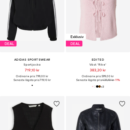
Exklusiv
DEAL
DEAL
ADIDAS SPORTSWEAR
EDITED
Sportjacka
Väst 'Rike'
719,10 kr
383,20 kr
Ordinarie pris: 799,00 kr
Ordinarie pris: 599,00 kr
Senaste lägsta pris:
719,10 kr
Senaste lägsta pris:
431,10 kr
-11%
+
3