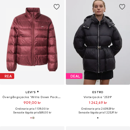
REA
DEAL
LEVI'S ®
ESTRO
Övergångsjacka 'Willa Down Packable Jacket'
Vinterjacka '2539'
909,00 kr
1 242,49 kr
Ordinarie pris: 1 139,00 kr
Ordinarie pris: 2 639,59 kr
Senaste lägsta pris:
569,00 kr
Senaste lägsta pris:
1 225,91 kr