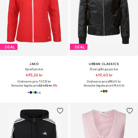
DEAL
DEAL
JAKO
URBAN CLASSICS
Sportjacka
Övergångsjacka
495,26 kr
419,40 kr
Ordinarie pris: 707,51 kr
Ordinarie pris: 699,00 kr
Senaste lägsta pris:
524,92 kr
-5%
Senaste lägsta pris:
419,40 kr
+
4