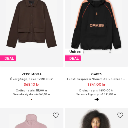
Unisex
DEAL
DEAL
VERO MODA
OAK25
Övergångsjacka 'VMBellis'
Funktionsjacka 'Commute Rainbreaker'
368,10 kr
1 341,00 kr
Ordinarie pris: 515,00 kr
Ordinarie pris: 1 490,00 kr
Senaste lägsta pris:
368,10 kr
Senaste lägsta pris:
1 341,00 kr