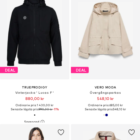
DEAL
DEAL
TRUEPRODIGY
VERO MODA
Vinterjacka ' Lucas F '
Övergångsparkas
880,00 kr
548,10 kr
Ordinarie pris: 1 430,00 kr
Ordinarie pris: 685,00 kr
Senaste lägsta pris:
990,00 kr
-11%
Senaste lägsta pris:
548,10 kr