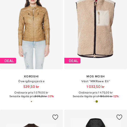
DEAL
DEAL
KOROSHI
MOS MOSH
Övergångsjacka
Väst 'MMRowe Eli'
539,50 kr
1 032,50 kr
Ordinarie pris: 1 079,00 kr
Ordinarie pris: 1 475,00 kr
Senaste lägsta pris:
809,25 kr
-33%
Senaste lägsta pris:
1 180,00 kr
-12%