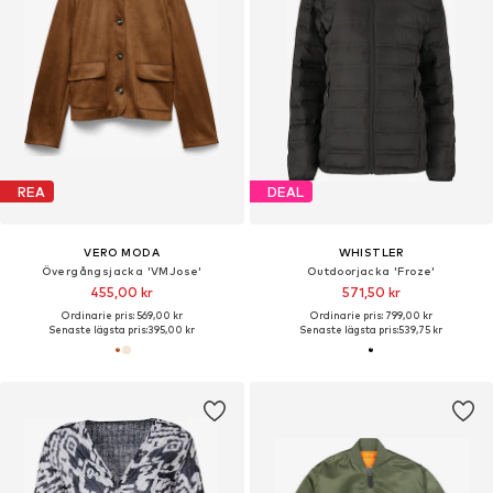
REA
DEAL
VERO MODA
WHISTLER
Övergångsjacka 'VMJose'
Outdoorjacka 'Froze'
455,00 kr
571,50 kr
Ordinarie pris: 569,00 kr
Ordinarie pris: 799,00 kr
Senaste lägsta pris:
395,00 kr
Senaste lägsta pris:
539,75 kr