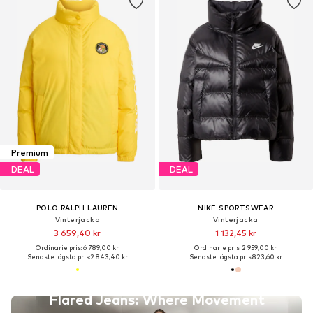
Premium
DEAL
DEAL
POLO RALPH LAUREN
NIKE SPORTSWEAR
Vinterjacka
Vinterjacka
3 659,40 kr
1 132,45 kr
Ordinarie pris: 6 789,00 kr
Ordinarie pris: 2 959,00 kr
Senaste lägsta pris:
2 843,40 kr
Senaste lägsta pris:
823,60 kr
Flared Jeans: Where Movement