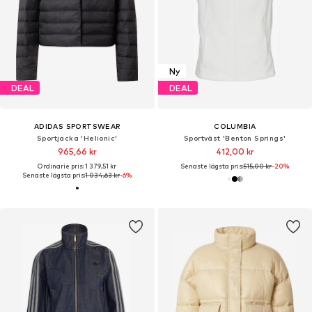
Ny
DEAL
DEAL
ADIDAS SPORTSWEAR
COLUMBIA
Sportjacka 'Helionic'
Sportväst 'Benton Springs'
965,66 kr
412,00 kr
Ordinarie pris: 1 379,51 kr
Senaste lägsta pris:
515,00 kr
-20%
Senaste lägsta pris:
1 034,63 kr
-6%