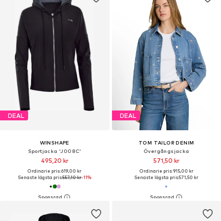
DEAL
DEAL
WINSHAPE
TOM TAILOR DENIM
Sportjacka 'J008C'
Övergångsjacka
495,20 kr
571,50 kr
Ordinarie pris: 619,00 kr
Ordinarie pris: 915,00 kr
Senaste lägsta pris:
557,10 kr
-11%
Senaste lägsta pris:
571,50 kr