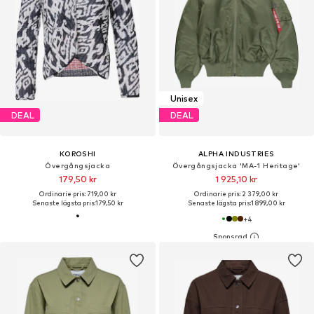
Unisex
DEAL
DEAL
KOROSHI
ALPHA INDUSTRIES
Övergångsjacka
Övergångsjacka 'MA-1 Heritage'
179,50 kr
1 925,10 kr
Ordinarie pris: 719,00 kr
Ordinarie pris: 2 379,00 kr
Senaste lägsta pris:
179,50 kr
Senaste lägsta pris:
1 899,00 kr
+
4