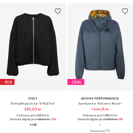
REA
DEAL
ONLY
ADIDAS PERFORMANCE
Övergångsjacka 'ONLEllie'
Sportjacka 'Adizero Blaze'
395,00 kr
1 444,15 kr
Ordinarie pris: 569,00 kr
Ordinarie pris: 1 699,00 kr
Senaste lägsta pris:
455,00 kr
-13%
Senaste lägsta pris:
1 529,10 kr
-5%