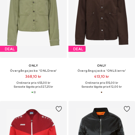
DEAL
DEAL
ONLY
ONLY
Övergångsjacka 'ONLDrew'
Övergångsjacka 'ONLSierra'
368,10 kr
413,10 kr
Ordinarie pris: 455,00 kr
Ordinarie pris: 515,00 kr
Senaste lägsta pris:
327,25 kr
Senaste lägsta pris:
412,00 kr