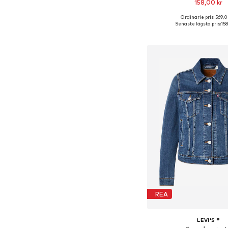
158,00 kr
Ordinarie pris: 569,0
Tillgängliga storlekar: X
Senaste lägsta pris:
158
Lägg till i varu
REA
LEVI'S ®