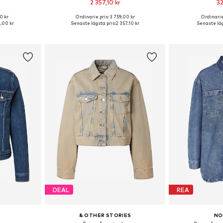
2 357,10 kr
32
0 kr
Ordinarie pris: 3 759,00 kr
Ordinarie
S, S, M, L
Tillgänglig i många storlekar
Tillgängliga storle
,00 kr
Senaste lägsta pris:
2 357,10 kr
Senaste läg
korgen
Lägg till i varukorgen
Lägg till
DEAL
REA
& OTHER STORIES
NO