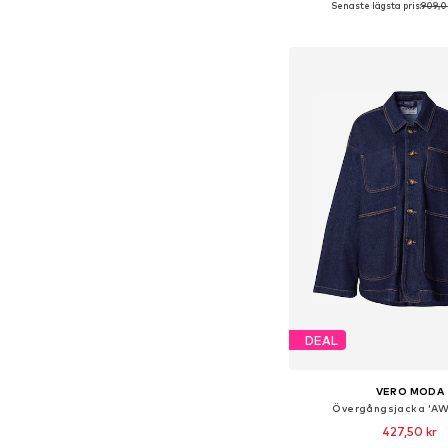
Senaste lägsta pris:
909,0
Lägg till i varu
DEAL
VERO MODA
Övergångsjacka 'AW
427,50 kr