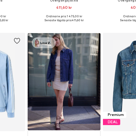
ka
Övergångsjacka
Övergångs
411,60 kr
40
00 kr
Ordinarie pris: 1 475,00 kr
Ordinarie
Tillgängliga storlekar: XS Normala storlekar, S Normala storlekar, M Normala storlekar
Tillgängliga storlekar: XS, S, M, L
Tillgängliga sto
,65 kr
Senaste lägsta pris:
411,60 kr
Senaste läg
korgen
Lägg till i varukorgen
Lägg till
Lina Z.
Premium
DEAL