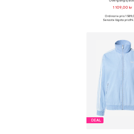
Övergångsjac
1 109,00 kr
+
2
Ordinarie pris: 1 589,
Senaste lägsta pris:
942
Lägg till i varu
DEAL