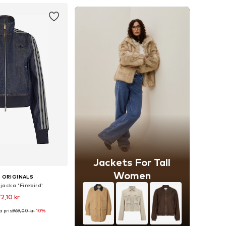
Jackets For Tall
Women
 ORIGINALS
acka 'Firebird'
2,10 kr
 pris:
969,00 kr
-10%
Tillgängliga storlekar: XS Normala storlekar, S Normala storlekar, M Normala storlekar, L Normala storlekar, XL Normala storlekar