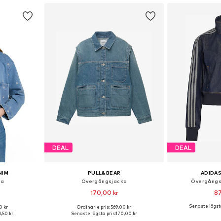
DEAL
DEAL
NIM
PULL&BEAR
ADIDAS
ka
Övergångsjacka
Övergångsj
170,00 kr
87
Senaste lägsta
0 kr
Ordinarie pris: 569,00 kr
, M, L, XL, XXL
Tillgängliga storlekar: XS, S, M, L
1,50 kr
Senaste lägsta pris:
170,00 kr