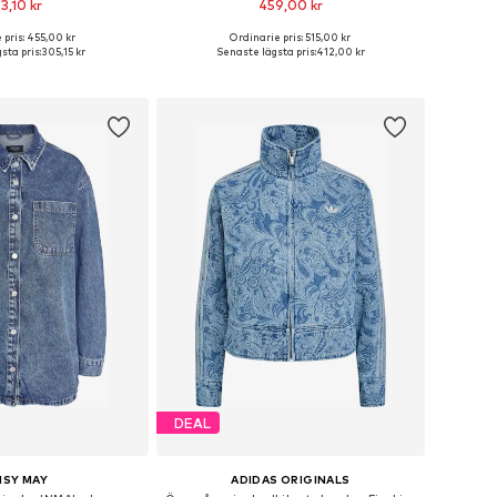
3,10 kr
459,00 kr
 pris: 455,00 kr
Ordinarie pris: 515,00 kr
kar: XS, S, M, L, XL, XXL
Tillgängliga storlekar: XXS, XS, S, M, L
sta pris:
305,15 kr
Senaste lägsta pris:
412,00 kr
 i varukorgen
Lägg till i varukorgen
DEAL
ISY MAY
ADIDAS ORIGINALS