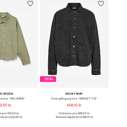
DEAL
RO MODA
NOISY MAY
acka 'VMJAMIE'
Övergångsjacka 'NMKETTIE'
3,50 kr
458,10 kr
+
7
 pris: 515,00 kr
Ordinarie pris: 569,00 kr
torlekar: S, M, L, XL
Tillgängliga storlekar: XS, S, M, L, XL
ta pris:
463,50 kr
Senaste lägsta pris:
458,10 kr
 i varukorgen
Lägg till i varukorgen