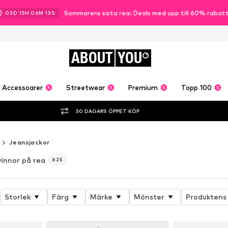
Sommarens sista rea: Deals med upp till 60% rabat
03
D
15
H
06
M
11
S
ABOUT
YOU
Accessoarer
Streetwear
Premium
Topp 100
30 DAGARS ÖPPET KÖP
Jeansjackor
vinnor på rea
625
Storlek
Färg
Märke
Mönster
Produktens