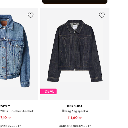
 i varukorgen
DEAL
EVI'S ®
BERSHKA
'90's Trucker Jacket'
Övergångsjacka
7,10 kr
111,60 kr
+
2
pris: 1 025,00 kr
Ordinarie pris: 399,00 kr
torlekar: XS, S, M, L
Tillgängliga storlekar: XS, S, M, L