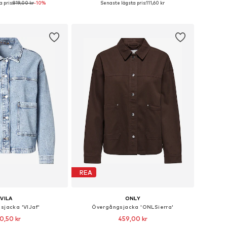
 pris:
819,00 kr
-10%
Senaste lägsta pris:
111,60 kr
 i varukorgen
Lägg till i varukorgen
REA
VILA
ONLY
sjacka 'VIJaf'
Övergångsjacka 'ONLSierra'
0,50 kr
459,00 kr