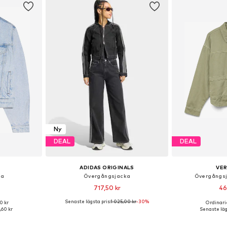
Ny
DEAL
DEAL
ADIDAS ORIGINALS
VE
ka
Övergångsjacka
Övergångsj
717,50 kr
46
Senaste lägsta pris:
1 025,00 kr
-30%
0 kr
Ordinarie
S, S, M, L
Tillgängliga storlekar: XS Normala storlekar, S Normala storlekar, M Normala storlekar, L Normala storlekar, XL Normala storlekar
Tillgängliga s
1,60 kr
Senaste lägs
korgen
Lägg till i varukorgen
Lägg till