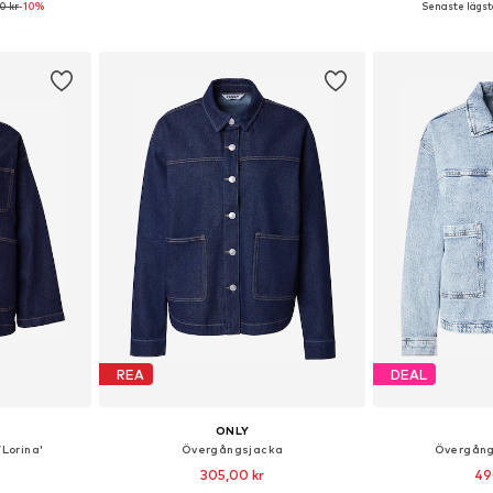
0 kr
-10%
Senaste lägsta
korgen
Lägg till i varukorgen
Lägg till
REA
DEAL
ONLY
Lorina'
Övergångsjacka
Övergång
305,00 kr
49