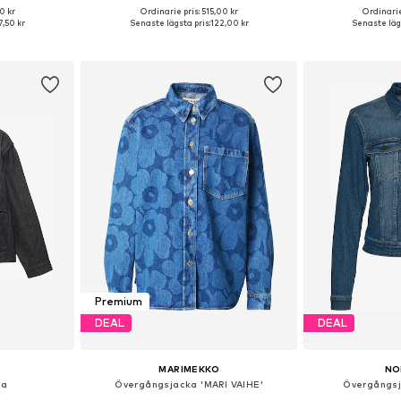
+
2
0 kr
Ordinarie pris: 515,00 kr
Ordinarie
 S, M, L, XL
Tillgängliga storlekar: XXS, XS, S, M, L, XL
Tillgängliga storle
,50 kr
Senaste lägsta pris:
122,00 kr
Senaste lägs
korgen
Lägg till i varukorgen
Lägg till
Premium
DEAL
DEAL
MARIMEKKO
NO
ka
Övergångsjacka 'MARI VAIHE'
Övergångsj