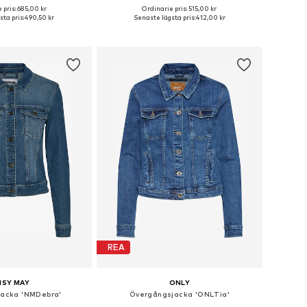
 pris: 685,00 kr
Ordinarie pris: 515,00 kr
kar: XS, S, M, L, XL, XXL
Tillgängliga storlekar: XS, S, M, L, XL
ta pris:
490,50 kr
Senaste lägsta pris:
412,00 kr
 i varukorgen
Lägg till i varukorgen
REA
ISY MAY
ONLY
acka 'NMDebra'
Övergångsjacka 'ONLTia'