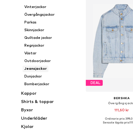
Vinterjackor
Övergångsjackor
Parkas
Skinnjackor
Quiltade jackor
Regnjackor
Västar
Outdoorjackor
Jeansjackor
Dunjackor
DEAL
Bomberjackor
Kappor
BERSHKA
Shirts & toppar
Övergångsjac
Byxor
111,60 kr
Underkläder
Ordinarie pris: 399,0
Tillgängliga storlekar: X
Senaste lägsta pris:
11
Kjolar
Lägg till i varu