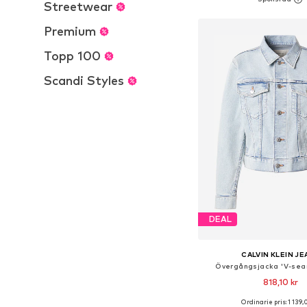
Lägg till i varu
Streetwear
Premium
Topp 100
Scandi Styles
DEAL
CALVIN KLEIN J
Övergångsjacka 'V-sea
818,10 kr
Ordinarie pris: 1 139,
Tillgängliga storlekar: XS-S,