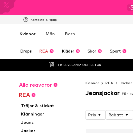
Kontakta & Hjälp
Kvinnor
Män
Barn
Drops
REA
Kläder
Skor
Sport
FRI LEVERANS* OCH RETUR
Kvinnor
REA
Jackor
Alla reavaror
Jeansjackor
för k
REA
Tröjor & stickat
Klänningar
Pris
Rabatt
Jeans
Jackor