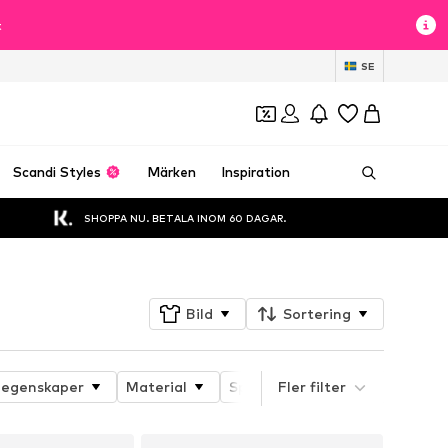
t
SE
Scandi Styles
Märken
Inspiration
SHOPPA NU. BETALA INOM 60 DAGAR.
Bild
Sortering
 egenskaper
Material
Specialstorlekar
Fler filter
Jacktyp