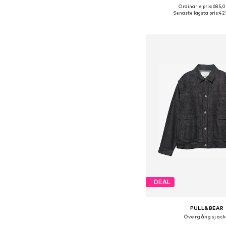
Ordinarie pris: 685,0
Tillgängliga storlekar: XS,
Senaste lägsta pris:
427
Lägg till i varu
DEAL
PULL&BEAR
Övergångsjac