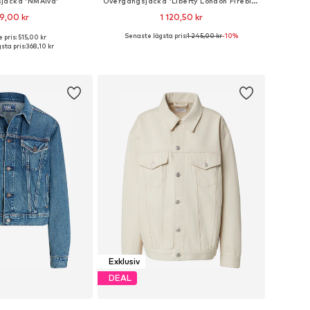
jacka 'NMAlva'
Övergångsjacka 'Liberty London Firebird'
9,00 kr
1 120,50 kr
Senaste lägsta pris:
1 245,00 kr
-10%
 pris: 515,00 kr
rlekar: XS, S, M, L, XL
Tillgängliga storlekar: XS Normala storlekar, S Normala storlekar, M Normala storlekar, L Normala storlekar
sta pris:
368,10 kr
 i varukorgen
Lägg till i varukorgen
Exklusiv
DEAL