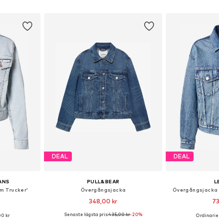
korgen
Lägg till i varukorgen
Lägg till
DEAL
DEAL
EANS
PULL&BEAR
L
m Trucker'
Övergångsjacka
Övergångsjacka 
348,00 kr
73
Senaste lägsta pris:
435,00 kr
-20%
00 kr
Ordinarie 
 S-M, L, XL-XXL
Tillgängliga storlekar: XS, S, M, L
Tillgängliga s