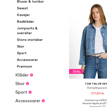
Blusar & tunikor
Sweat
Kavajer
Badkläder
Jumpsuits &
overaller
Stora storlekar
Skor
Sport
Accessoarer
Premium
DEAL
Kläder
Skor
TOM TAILOR DE
Övergångsjac
Sport
571,50 kr
Accessoarer
Ordinarie pris: 915,0
Tillgängliga storlekar: XS, S
Senaste lägsta pris:
57