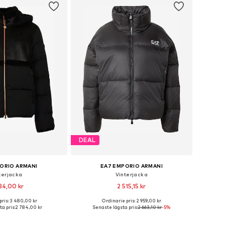
DEAL
ORIO ARMANI
EA7 EMPORIO ARMANI
terjacka
Vinterjacka
84,00 kr
2 515,15 kr
pris: 3 480,00 kr
Ordinarie pris: 2 959,00 kr
torlekar: XS, S, M, L
Tillgängliga storlekar: XS, S, M, L, XL
a pris:
2 784,00 kr
Senaste lägsta pris:
2 663,10 kr
-5%
 i varukorgen
Lägg till i varukorgen