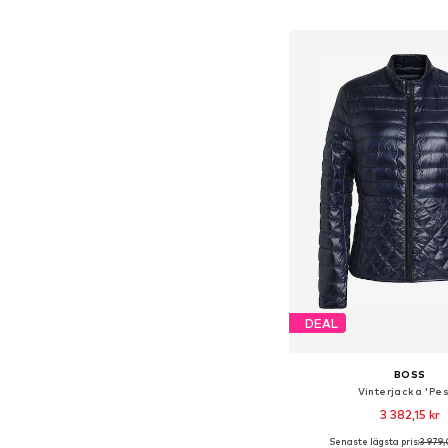
Lägg till i varu
DEAL
BOSS
Vinterjacka 'Pes
3 382,15 kr
Senaste lägsta pris:
3 979,