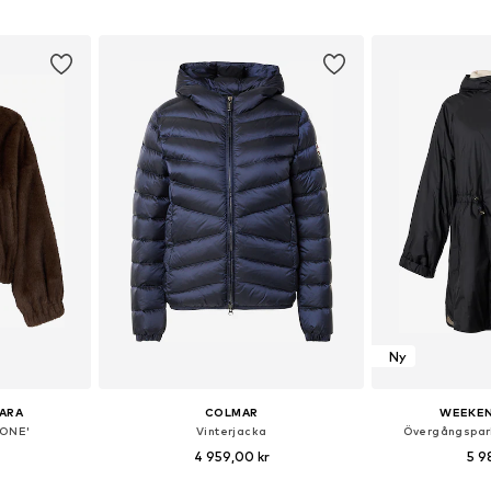
korgen
Lägg till i varukorgen
Lägg till
Ny
ARA
COLMAR
WEEKEN
MONE'
Vinterjacka
Övergångspa
4 959,00 kr
5 9