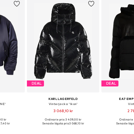
DEAL
DEAL
KARL LAGERFELD
EA7 EMP
INE'
Vinterjacka 'Ikon'
Vin
3 068,10 kr
2 7
00 kr
Ordinarie pris: 3 409,00 kr
Ordinarie 
: S-M, M
Tillgängliga storlekar: XS, S, M, L, XL
Tillgängliga s
7,40 kr
Senaste lägsta pris:
3 068,10 kr
Senaste lägst
korgen
Lägg till i varukorgen
Lägg till