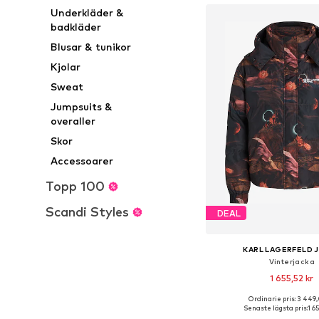
Underkläder &
badkläder
Blusar & tunikor
Kjolar
Sweat
Jumpsuits &
overaller
Skor
Accessoarer
Topp 100
Scandi Styles
DEAL
KARL LAGERFELD 
Vinterjacka
1 655,52 kr
Ordinarie pris: 3 449
Tillgängliga storlekar: S
Senaste lägsta pris:
1 6