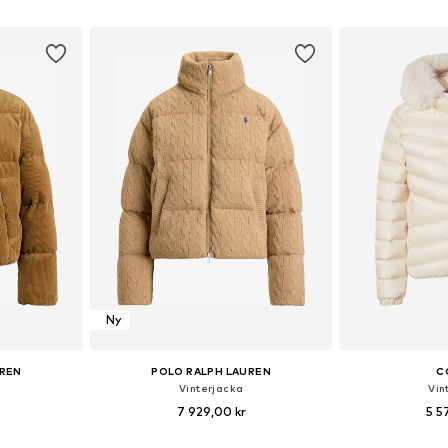
korgen
Lägg till i varukorgen
Lägg till
Ny
UREN
POLO RALPH LAUREN
C
Vinterjacka
Vin
7 929,00 kr
5 5
 S, M, L, XL
Tillgängliga storlekar: XS, S, M, L, XL
Tillgängliga storle