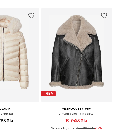
 i varukorgen
Lägg till i varukorgen
REA
OLMAR
VESPUCCI BY VSP
terjacka
Vinterjacka 'Vincente'
79,00 kr
10 945,00 kr
Senaste lägsta pris:
17 430,00 kr
-37%
kar: XS, S, M, L, XL, XXL
Tillgängliga storlekar: XS, S, M, L