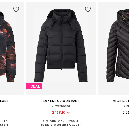
DEAL
JEANS
EA7 EMPORIO ARMANI
MICHAEL 
Vinterjacka
Vin
2 168,10 kr
2 2
,00 kr
Ordinarie pris: 3 029,00 kr
, M, L, XL
Tillgängliga storlekar: S, M, L, XL
Tillgängliga storl
55,52 kr
Senaste lägsta pris:
1 927,20 kr