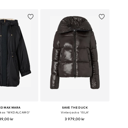
 i varukorgen
Lägg till i varukorgen
D MAX MARA
SAVE THE DUCK
rkas 'WKDALCAMO'
Vinterjacka 'ISLA'
89,00 kr
3 979,00 kr
+
3