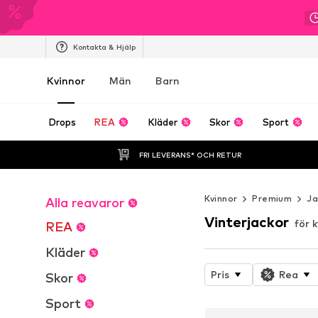
Kontakta & Hjälp
Kvinnor
Män
Barn
Drops
REA
Kläder
Skor
Sport
FRI LEVERANS* OCH RETUR
Kvinnor
Premium
Ja
Alla reavaror
Vinterjackor
för 
REA
Kläder
Pris
Rea
Skor
Sport