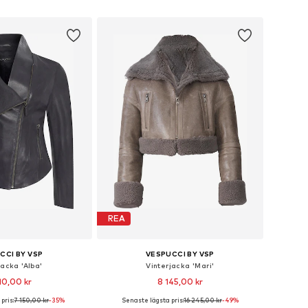
rlekar: XS, S, M, L, XL
Tillgängliga storlekar: S, M, L, XL, XXL, XXXL
 i varukorgen
Lägg till i varukorgen
REA
CCI BY VSP
VESPUCCI BY VSP
jacka 'Alba'
Vinterjacka 'Mari'
10,00 kr
8 145,00 kr
pris:
7 150,00 kr
-35%
Senaste lägsta pris:
16 245,00 kr
-49%
torlekar: XS, S, M, L
Tillgängliga storlekar: XS, S, M, L