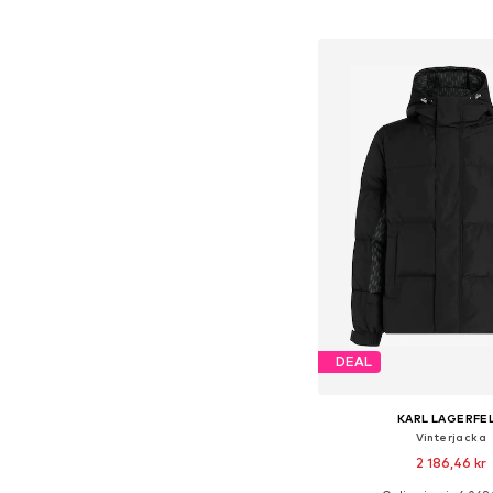
Tillgängliga storlekar: XS,
Lägg till i varu
DEAL
KARL LAGERFE
Vinterjacka
2 186,46 kr