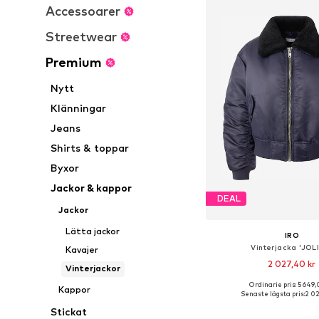
Accessoarer
Streetwear
Premium
Nytt
Klänningar
Jeans
Shirts & toppar
Byxor
Jackor & kappor
DEAL
Jackor
Lätta jackor
IRO
Vinterjacka 'JOL
Kavajer
2 027,40 kr
Vinterjackor
Ordinarie pris: 5 649,
Kappor
Tillgängliga storlekar
Senaste lägsta pris:
2 02
Lägg till i varu
Stickat