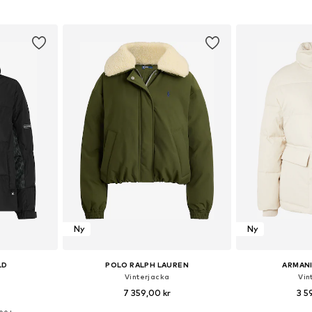
 S, M, L, XL
Tillgängliga storlekar: XS, S, M, L, XL
Tillgängliga s
korgen
Lägg till i varukorgen
Lägg till
Ny
Ny
LD
POLO RALPH LAUREN
ARMAN
Vinterjacka
Vin
7 359,00 kr
3 5