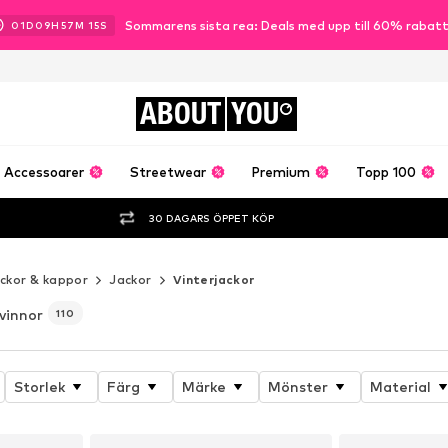
Sommarens sista rea: Deals med upp till 60% rabat
01
D
09
H
57
M
12
S
ABOUT
YOU
Accessoarer
Streetwear
Premium
Topp 100
30 DAGARS ÖPPET KÖP
ckor & kappor
Jackor
Vinterjackor
kvinnor
110
Storlek
Färg
Märke
Mönster
Material