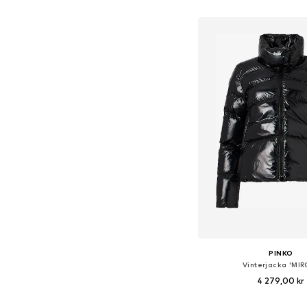
Tillgängliga storlekar:
Lägg till i varu
PINKO
Vinterjacka 'MI
4 279,00 kr
Tillgängliga storlekar: X