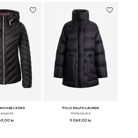
MICHAEL KORS
POLO RALPH LAUREN
terjacka
Vinterjacka
69,00 kr
9 069,00 kr
ekar: XXS, XS, S, M, XL
Tillgängliga storlekar: XS, S, M, L, XL