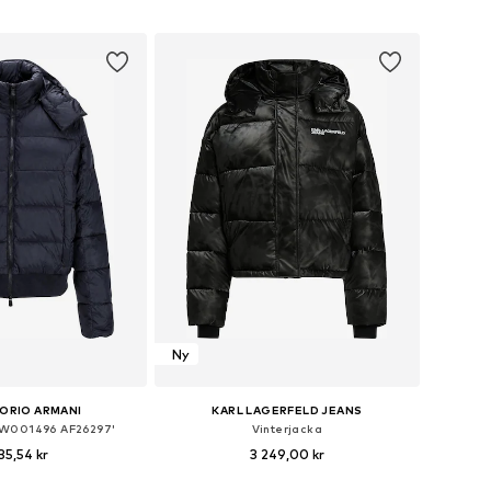
 i varukorgen
Lägg till i varukorgen
Ny
ORIO ARMANI
KARL LAGERFELD JEANS
'7W001496 AF26297'
Vinterjacka
35,54 kr
3 249,00 kr