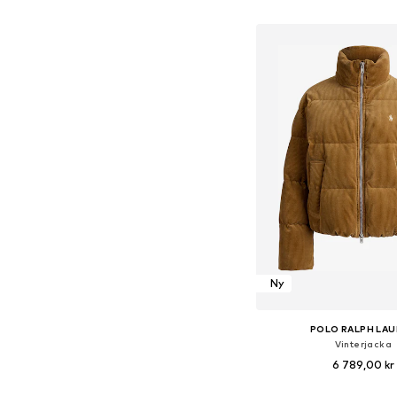
Lägg till i varu
Ny
POLO RALPH LA
Vinterjacka
6 789,00 kr
Tillgängliga storlekar: XS,