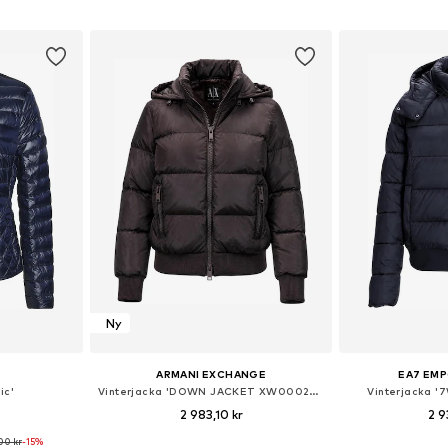
korgen
Lägg till i varukorgen
Lägg till
Ny
ARMANI EXCHANGE
EA7 EMP
ic'
Vinterjacka 'DOWN JACKET XW000228 AF12286'
Vinterjacka 
2 983,10 kr
2 9
00 kr
-15%