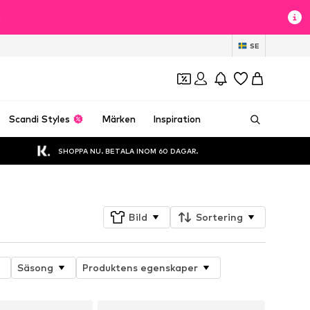
t
SE
Scandi Styles
Märken
Inspiration
SHOPPA NU. BETALA INOM 60 DAGAR.
Bild
Sortering
Säsong
Produktens egenskaper