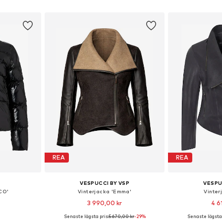
 S, M, L
Tillgängliga storlekar: XS, S, M, L, XL, XXL
Tillgängliga sto
korgen
Lägg till i varukorgen
Lägg till
REA
REA
VESPUCCI BY VSP
VESPU
RCO'
Vinterjacka 'Emma'
Vinter
3 990,00 kr
4 6
Senaste lägsta pris:
5 670,00 kr
-29%
Senaste lägsta 
S, S, M, L
Tillgängliga storlekar: S, M, L
Tillgängliga s