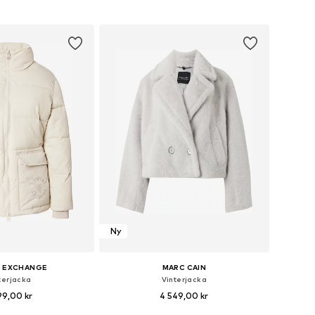
torlekar: S, M, L, XL
Tillgängliga storlekar: XS, S, M, L, XL
 i varukorgen
Lägg till i varukorgen
Ny
I EXCHANGE
MARC CAIN
terjacka
Vinterjacka
99,00 kr
4 549,00 kr