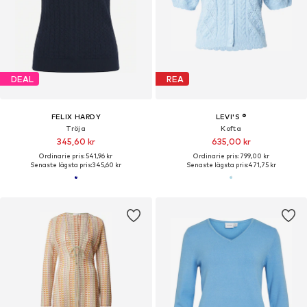
DEAL
REA
FELIX HARDY
LEVI'S ®
Tröja
Kofta
345,60 kr
635,00 kr
Ordinarie pris: 541,96 kr
Ordinarie pris: 799,00 kr
Senaste lägsta pris:
345,60 kr
Senaste lägsta pris:
471,75 kr