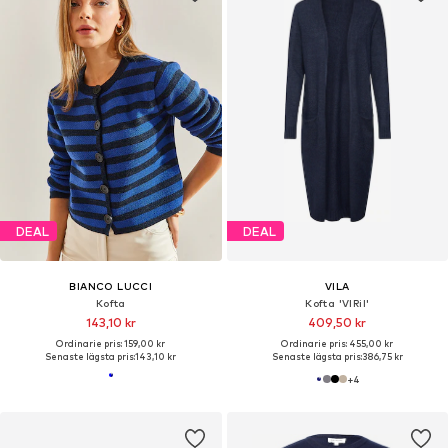
DEAL
DEAL
BIANCO LUCCI
VILA
Kofta
Kofta 'VIRil'
143,10 kr
409,50 kr
Ordinarie pris: 159,00 kr
Ordinarie pris: 455,00 kr
Senaste lägsta pris:
143,10 kr
Senaste lägsta pris:
386,75 kr
+
4