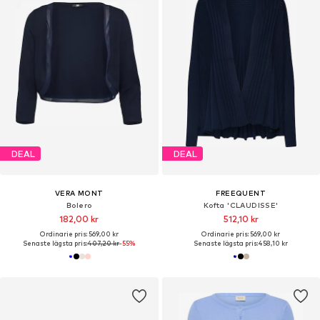
DEAL
DEAL
VERA MONT
FREEQUENT
Bolero
Kofta 'CLAUDISSE'
182,00 kr
512,10 kr
Ordinarie pris: 569,00 kr
Ordinarie pris: 569,00 kr
Senaste lägsta pris:
407,20 kr
-55%
Senaste lägsta pris:
458,10 kr