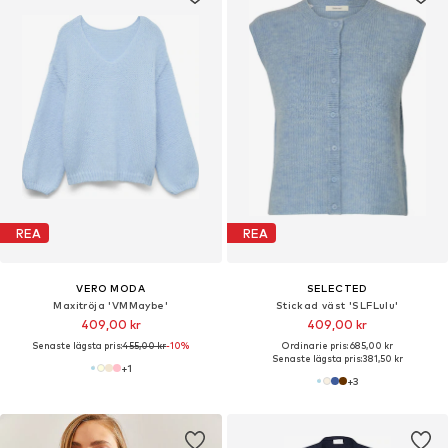
REA
REA
VERO MODA
SELECTED
Maxitröja 'VMMaybe'
Stickad väst 'SLFLulu'
409,00 kr
409,00 kr
Senaste lägsta pris:
455,00 kr
-10%
Ordinarie pris: 685,00 kr
Senaste lägsta pris:
381,50 kr
+
1
+
3