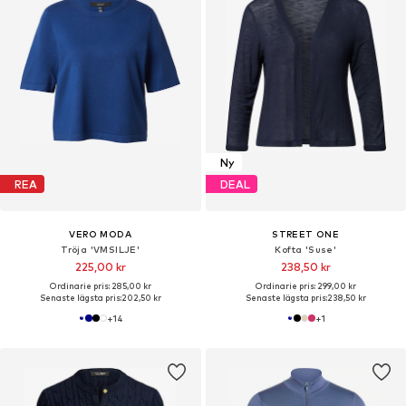
Ny
REA
DEAL
VERO MODA
STREET ONE
Tröja 'VMSILJE'
Kofta 'Suse'
225,00 kr
238,50 kr
Ordinarie pris: 285,00 kr
Ordinarie pris: 299,00 kr
Senaste lägsta pris:
202,50 kr
Senaste lägsta pris:
238,50 kr
+
14
+
1