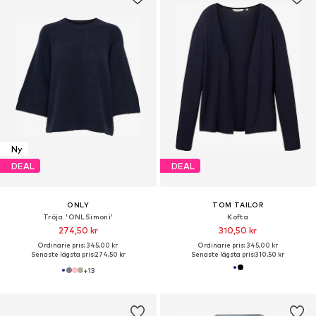
Ny
DEAL
DEAL
ONLY
TOM TAILOR
Tröja 'ONLSimoni'
Kofta
274,50 kr
310,50 kr
Ordinarie pris: 345,00 kr
Ordinarie pris: 345,00 kr
Senaste lägsta pris:
274,50 kr
Senaste lägsta pris:
310,50 kr
+
13