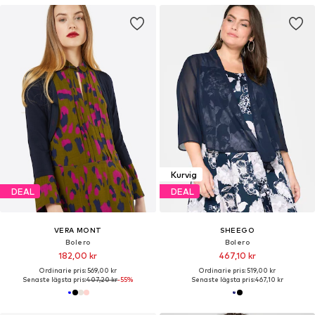
Kurvig
DEAL
DEAL
VERA MONT
SHEEGO
Bolero
Bolero
182,00 kr
467,10 kr
Ordinarie pris: 569,00 kr
Ordinarie pris: 519,00 kr
Senaste lägsta pris:
407,20 kr
-55%
Senaste lägsta pris:
467,10 kr