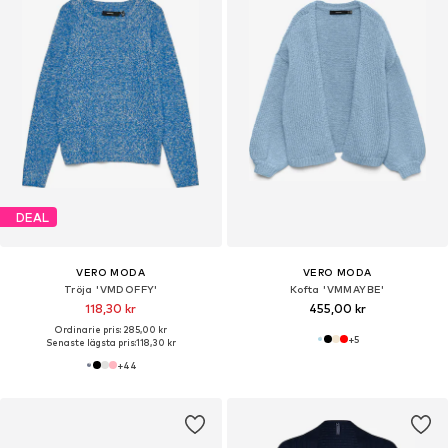
DEAL
VERO MODA
VERO MODA
Tröja 'VMDOFFY'
Kofta 'VMMAYBE'
118,30 kr
455,00 kr
Ordinarie pris: 285,00 kr
+
5
Senaste lägsta pris:
118,30 kr
+
44