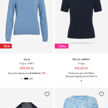
REA
DEAL
VILA
FELIX HARDY
Tröja 'VIRil'
Tröja
305,00 kr
345,60 kr
Senaste lägsta pris:
345,00 kr
-11%
Ordinarie pris: 541,96 kr
Senaste lägsta pris:
345,60 kr
+
28