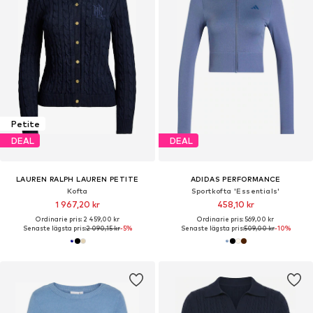
Petite
DEAL
DEAL
LAUREN RALPH LAUREN PETITE
ADIDAS PERFORMANCE
Kofta
Sportkofta 'Essentials'
1 967,20 kr
458,10 kr
Ordinarie pris: 2 459,00 kr
Ordinarie pris: 569,00 kr
Senaste lägsta pris:
2 090,15 kr
-5%
Senaste lägsta pris:
509,00 kr
-10%