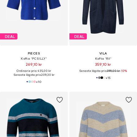
DEAL
DEAL
PIECES
VILA
Kofta 'PCSILLY'
Kofta 'Ril'
269,10 kr
359,10 kr
Ordinarie pris: 435,00 kr
Senaste lägsta pris:
399,00 kr
-10%
Senaste lägsta pris:
209,30 kr
+
15
+
10