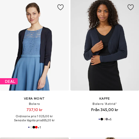
DEAL
VERA MONT
KAFFE
Bolero
Bolero 'Astrid'
737,10 kr
Från 345,00 kr
Ordinarie pris: 1 025,00 kr
+
5
Senaste lägsta pris:
655,20 kr
+
1