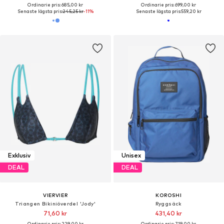
Ordinarie pris: 685,00 kr
Ordinarie pris: 699,00 kr
Senaste lägsta pris:
245,25 kr
-11%
Senaste lägsta pris:
559,20 kr
Exklusiv
Unisex
DEAL
DEAL
VIERVIER
KOROSHI
Triangen Bikiniöverdel 'Jody'
Ryggsäck
71,60 kr
431,40 kr
Ordinarie pris: 229,00 kr
Ordinarie pris: 719,00 kr