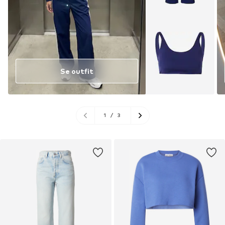
Se outfit
1
/
3