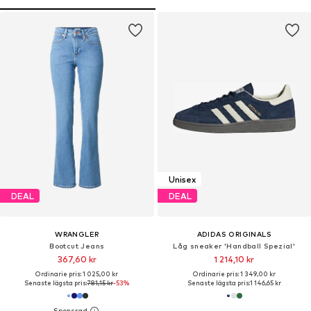
Unisex
DEAL
DEAL
WRANGLER
ADIDAS ORIGINALS
Bootcut Jeans
Låg sneaker 'Handball Spezial'
367,60 kr
1 214,10 kr
Ordinarie pris: 1 025,00 kr
Ordinarie pris: 1 349,00 kr
Senaste lägsta pris:
781,15 kr
-53%
Senaste lägsta pris:
1 146,65 kr