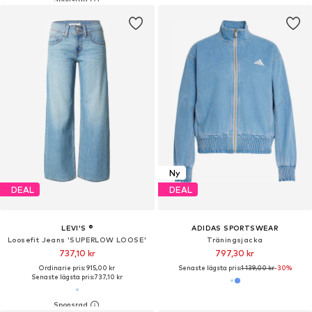
Ny
DEAL
DEAL
LEVI'S ®
ADIDAS SPORTSWEAR
Loosefit Jeans 'SUPERLOW LOOSE'
Träningsjacka
737,10 kr
797,30 kr
Ordinarie pris: 915,00 kr
Senaste lägsta pris:
1 139,00 kr
-30%
Senaste lägsta pris:
737,10 kr