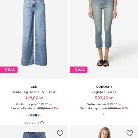
DEAL
DEAL
LEE
KOROSHI
Wide leg Jeans 'STELLA'
Regular Jeans
410,00 kr
503,40 kr
Ordinarie pris: 1 139,00 kr
Ordinarie pris: 839,00 kr
Senaste lägsta pris:
871,25 kr
-53%
Senaste lägsta pris:
629,25 kr
-20%
+
1