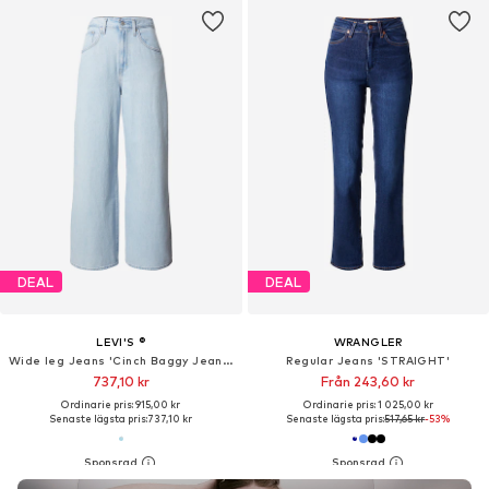
DEAL
DEAL
LEVI'S ®
WRANGLER
Wide leg Jeans 'Cinch Baggy Jeans'
Regular Jeans 'STRAIGHT'
737,10 kr
Från 243,60 kr
Ordinarie pris: 915,00 kr
Ordinarie pris: 1 025,00 kr
Senaste lägsta pris:
737,10 kr
Senaste lägsta pris:
517,65 kr
-53%