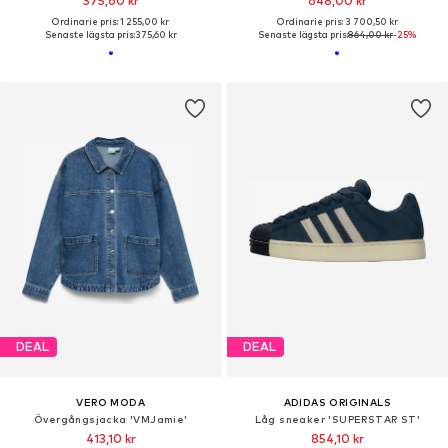
375,60 kr
648,00 kr
Ordinarie pris: 1 255,00 kr
Ordinarie pris: 3 700,50 kr
Senaste lägsta pris:
375,60 kr
Senaste lägsta pris:
864,00 kr
-25%
DEAL
DEAL
VERO MODA
ADIDAS ORIGINALS
Övergångsjacka 'VMJamie'
Låg sneaker 'SUPERSTAR ST'
413,10 kr
854,10 kr