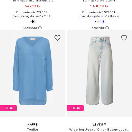
Träningsdräkt 'Essentials'
Springsko 'Adistar 4'
647,10 kr
1 430,10 kr
Ordinarie pris: 799,00 kr
Ordinarie pris: 1 589,00 kr
Senaste lägsta pris:
647,10 kr
Senaste lägsta pris:
1 211,25 kr
DEAL
DEAL
KAFFE
LEVI'S ®
Tunika
Wide leg Jeans 'Cinch Baggy Jeans'