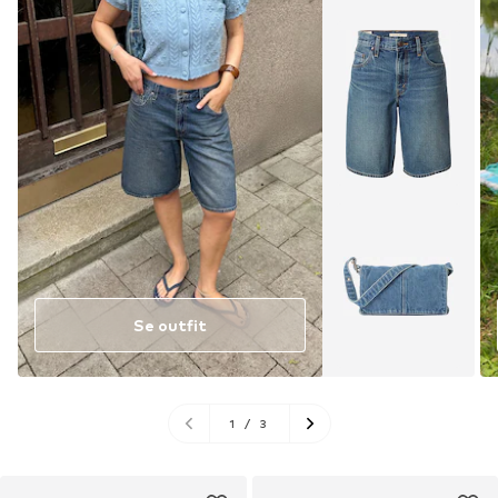
Se outfit
1
/
3