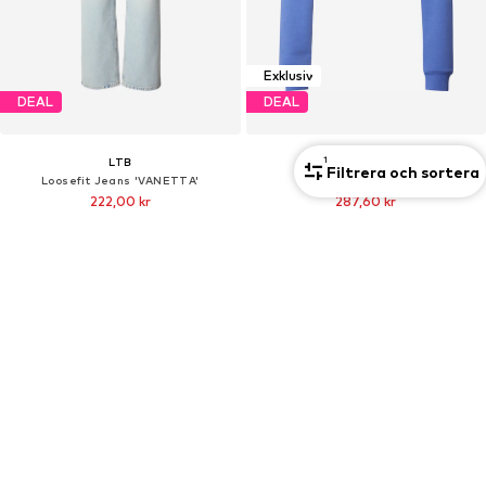
Exklusiv
DEAL
DEAL
1
LTB
EDITED
Filtrera och sortera
Loosefit Jeans 'VANETTA'
Sweatshirt 'Maxie'
222,00 kr
287,60 kr
Ordinarie pris: 799,00 kr
Ordinarie pris: 799,00 kr
Senaste lägsta pris:
222,00 kr
Senaste lägsta pris:
223,60 kr