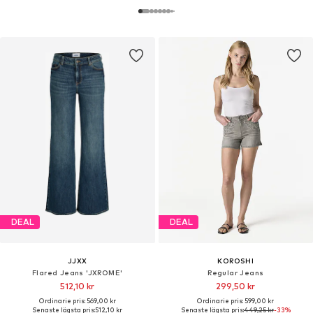
DEAL
DEAL
JJXX
KOROSHI
Flared Jeans 'JXROME'
Regular Jeans
512,10 kr
299,50 kr
Ordinarie pris: 569,00 kr
Ordinarie pris: 599,00 kr
Senaste lägsta pris:
512,10 kr
Senaste lägsta pris:
449,25 kr
-33%