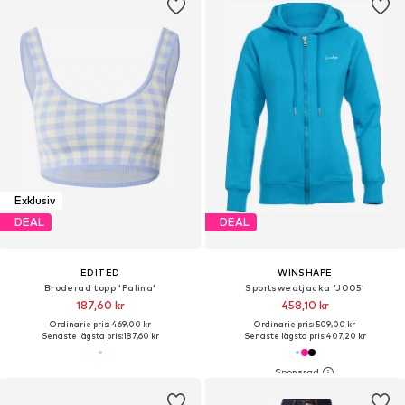
Exklusiv
DEAL
DEAL
EDITED
WINSHAPE
Broderad topp 'Palina'
Sportsweatjacka 'J005'
187,60 kr
458,10 kr
Ordinarie pris: 469,00 kr
Ordinarie pris: 509,00 kr
Senaste lägsta pris:
187,60 kr
Senaste lägsta pris:
407,20 kr