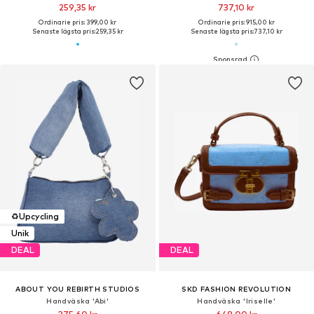
259,35 kr
737,10 kr
Ordinarie pris: 399,00 kr
Ordinarie pris: 915,00 kr
Senaste lägsta pris:
259,35 kr
Senaste lägsta pris:
737,10 kr
♻️
Upcycling
Unik
DEAL
DEAL
ABOUT YOU REBIRTH STUDIOS
SKD FASHION REVOLUTION
Handväska 'Abi'
Handväska 'Iriselle'