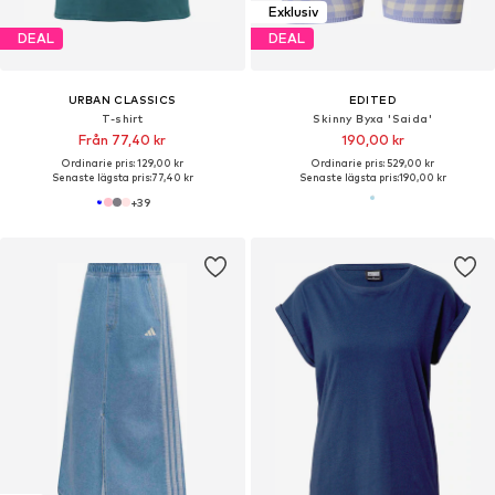
Exklusiv
DEAL
DEAL
URBAN CLASSICS
EDITED
T-shirt
Skinny Byxa 'Saida'
Från 77,40 kr
190,00 kr
Ordinarie pris: 129,00 kr
Ordinarie pris: 529,00 kr
Senaste lägsta pris:
77,40 kr
Senaste lägsta pris:
190,00 kr
+
39