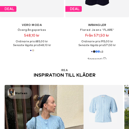
DEAL
DEAL
VERO MODA
WRANGLER
Övergångsparkas
Flared Jeans 'FLARE'
548,10 kr
Från 571,50 kr
Ordinarie pris: 685,00 kr
Ordinarie pris: 915,00 kr
Senaste lägsta pris:
548,10 kr
Senaste lägsta pris:
571,50 kr
+
3
REA
INSPIRATION TILL KLÄDER
Marleen