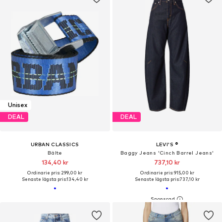
Unisex
DEAL
DEAL
URBAN CLASSICS
LEVI'S ®
Bälte
Baggy Jeans 'Cinch Barrel Jeans'
134,40 kr
737,10 kr
Ordinarie pris: 299,00 kr
Ordinarie pris: 915,00 kr
Senaste lägsta pris:
134,40 kr
Senaste lägsta pris:
737,10 kr