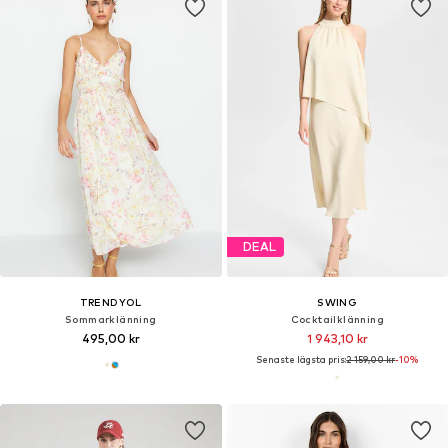
DEAL
TRENDYOL
SWING
Sommarklänning
Cocktailklänning
495,00 kr
1 943,10 kr
Senaste lägsta pris:
2 159,00 kr
-10%