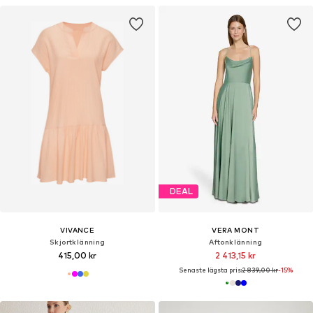
DEAL
VIVANCE
VERA MONT
Skjortklänning
Aftonklänning
415,00 kr
2 413,15 kr
Senaste lägsta pris:
2 839,00 kr
-15%