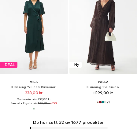
DEAL
Ny
VILA
WILLA
Klänning 'VIEnna Ravenna'
Klänning 'Palamino'
238,00 kr
1 599,00 kr
Ordinarie pris: 799,00 kr
+
1
Senaste lägsta pris:
535,50 kr
-55%
Du har sett 32 av 1677 produkter