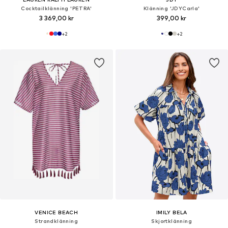
Cocktailklänning 'PETRA'
Klänning 'JDYCarla'
3 369,00 kr
399,00 kr
+
2
+
2
VENICE BEACH
IMILY BELA
Strandklänning
Skjortklänning