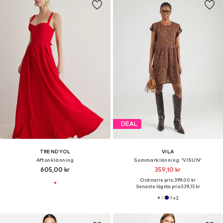
DEAL
TRENDYOL
VILA
Aftonklänning
Sommarklänning 'VISUN'
605,00 kr
359,10 kr
Ordinarie pris: 399,00 kr
Senaste lägsta pris:
339,15 kr
+
2