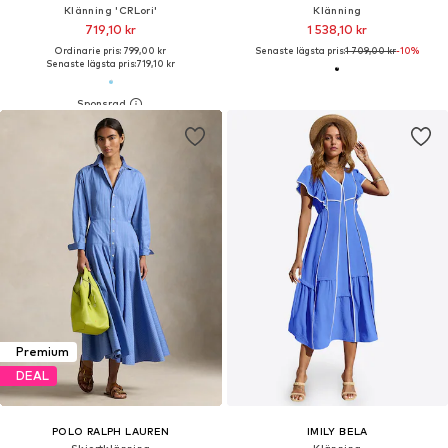
Klänning 'CRLori'
Klänning
719,10 kr
1 538,10 kr
Ordinarie pris: 799,00 kr
Senaste lägsta pris:
1 709,00 kr
-10%
Senaste lägsta pris:
719,10 kr
Premium
DEAL
POLO RALPH LAUREN
IMILY BELA
Skjortklänning
Klänning