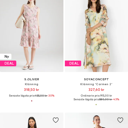
Ny
DEAL
DEAL
S.OLIVER
SOYACONCEPT
Klänning
Klänning 'Carmen 2'
318,50 kr
327,60 kr
Senaste lägsta pris:
455,00 kr
-30%
Ordinarie pris: 915,00 kr
Senaste lägsta pris:
580,00 kr
-43%