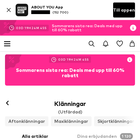
ABOUT YOU App
Till appen
(152 700)
Sommarens sista rea: Deals med upp
03
D
19
H
24
M
43
S
till 60% rabatt
03
D
19
H
24
M
43
S
Sommarens sista rea: Deals med upp till 60%
rabatt
Klänningar
(Utfärdad)
Aftonklänningar
Maxiklänningar
Skjortklänningar
Alla artiklar
Dina erbjudanden
1 120