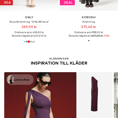
REA
DEAL
ONLY
KOROSHI
Skjortklänning 'ONLMilana'
Klänning
269,00 kr
575,40 kr
Ordinarie pris: 455,00 kr
Ordinarie pris: 959,00 kr
Senaste lägsta pris:
242,10 kr
Senaste lägsta pris:
671,30 kr
-14%
+
1
KLÄNNINGAR
INSPIRATION TILL KLÄDER
Lorena Rae