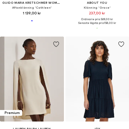
GUIDO MARIA KRETSCHMER WOMEN
ABOUT YOU
Aftonklänning 'Cathleen'
Klänning 'Grace'
1 139,00 kr
237,00 kr
Ordinarie pris: 569,00 kr
Senaste lägsta pris:
158,00 kr
Premium
LAUREN RALPH LAUREN
JDY