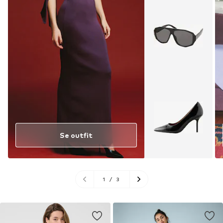
Se outfit
1
/
3