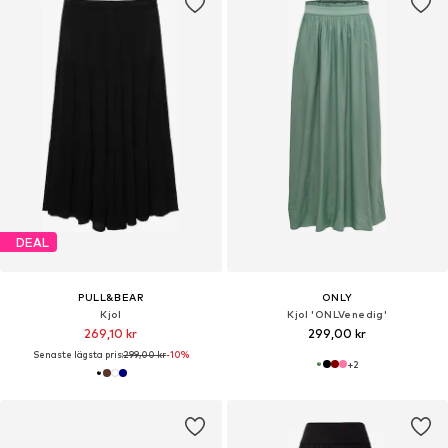
DEAL
PULL&BEAR
ONLY
Kjol
Kjol 'ONLVenedig'
269,10 kr
299,00 kr
Senaste lägsta pris:
299,00 kr
-10%
+
2