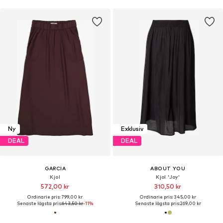
Ny
Exklusiv
DEAL
DEAL
GARCIA
ABOUT YOU
Kjol
Kjol 'Joy'
572,00 kr
310,50 kr
Ordinarie pris: 799,00 kr
Ordinarie pris: 345,00 kr
Senaste lägsta pris:
643,50 kr
-11%
Senaste lägsta pris:
269,00 kr