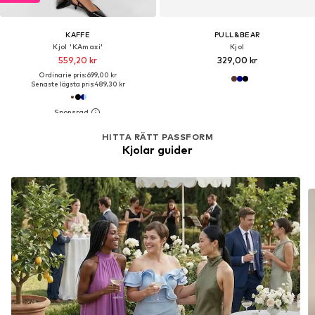
KAFFE
PULL&BEAR
Kjol 'KAmaxi'
Kjol
559,20 kr
329,00 kr
Ordinarie pris: 699,00 kr
Senaste lägsta pris:
489,30 kr
HITTA RÄTT PASSFORM
Kjolar guider