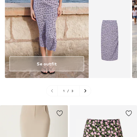
Se outfit
1
/
3