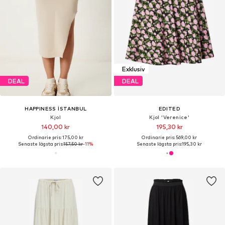
Exklusiv
DEAL
DEAL
HAPPINESS İSTANBUL
EDITED
Kjol
Kjol 'Verenice'
140,00 kr
195,30 kr
Ordinarie pris: 175,00 kr
Ordinarie pris: 569,00 kr
Senaste lägsta pris:
157,50 kr
-11%
Senaste lägsta pris:
195,30 kr