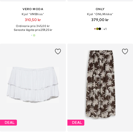
VERO MODA
ONLY
Kjol 'VMBliss'
Kjol 'ONLMikka'
310,50 kr
379,00 kr
Ordinarie pris: 345,00 kr
+
1
Senaste lägsta pris:
259,25 kr
DEAL
DEAL