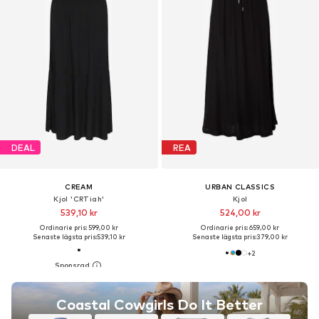
DEAL
REA
CREAM
URBAN CLASSICS
Kjol 'CRTiah'
Kjol
539,10 kr
524,00 kr
Ordinarie pris: 599,00 kr
Ordinarie pris: 659,00 kr
Senaste lägsta pris:
539,10 kr
Senaste lägsta pris:
379,00 kr
+
2
Coastal Cowgirls Do It Better