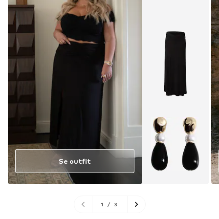
Se outfit
1
/
3