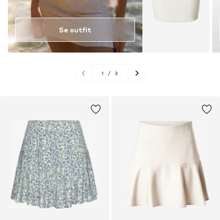
Se outfit
1
/
3