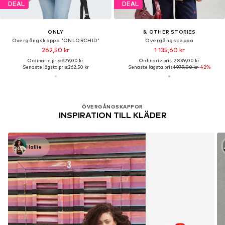
DEAL
DEAL
ONLY
& OTHER STORIES
Övergångskappa 'ONLORCHID'
Övergångskappa
262,50 kr
1 135,60 kr
Ordinarie pris: 629,00 kr
Ordinarie pris: 2 839,00 kr
Senaste lägsta pris:
262,50 kr
Senaste lägsta pris:
1 979,00 kr
-42%
ÖVERGÅNGSKAPPOR
INSPIRATION TILL KLÄDER
Hallie