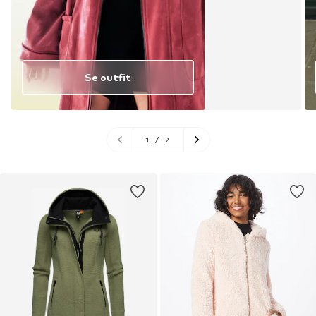
Se outfit
1
/
2