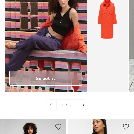
Se outfit
1
/
3