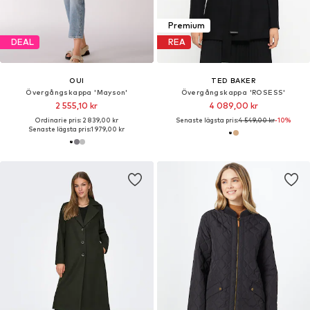
Premium
DEAL
REA
OUI
TED BAKER
Övergångskappa 'Mayson'
Övergångskappa 'ROSESS'
2 555,10 kr
4 089,00 kr
Ordinarie pris: 2 839,00 kr
Senaste lägsta pris:
4 549,00 kr
-10%
Senaste lägsta pris:
1 979,00 kr