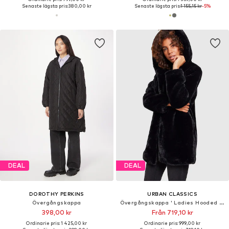
Senaste lägsta pris:
380,00 kr
Senaste lägsta pris:
1 155,15 kr
-5%
DEAL
DEAL
DOROTHY PERKINS
URBAN CLASSICS
Övergångskappa
Övergångskappa ' Ladies Hooded Teddy Coat '
398,00 kr
Från 719,10 kr
Ordinarie pris: 1 425,00 kr
Ordinarie pris: 999,00 kr