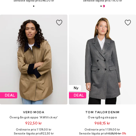
Senaste lägsta pris:
398,00 kr
Senaste lägsta pris:
719,10 kr
Ny
DEAL
DEAL
VERO MODA
TOM TAILOR DENIM
Övergångskappa 'AWVickey'
Övergångskappa
922,50 kr
968,15 kr
Ordinarie pris: 1 139,00 kr
Ordinarie pris: 1 139,00 kr
Senaste lägsta pris:
922,50 kr
Senaste lägsta pris:
1 025,10 kr
-5%