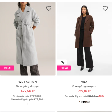
Ny
DEAL
DEAL
WE FASHION
VILA
Övergångskappa
Övergångskappa
472,50 kr
719,10 kr
Ordinarie pris: 1 749,00 kr
Senaste lägsta pris:
799,00 kr
-10%
Senaste lägsta pris:
472,50 kr
+
3