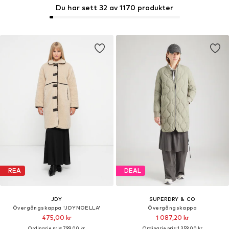
Du har sett 32 av 1170 produkter
REA
DEAL
JDY
SUPERDRY & CO
Övergångskappa 'JDYNOELLA'
Övergångskappa
475,00 kr
1 087,20 kr
Ordinarie pris: 799,00 kr
Ordinarie pris: 1 359,00 kr