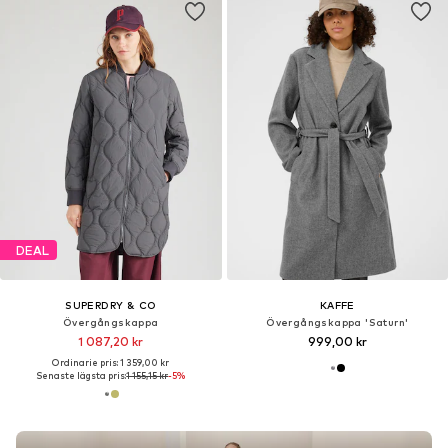
DEAL
SUPERDRY & CO
KAFFE
Övergångskappa
Övergångskappa 'Saturn'
1 087,20 kr
999,00 kr
Ordinarie pris: 1 359,00 kr
Senaste lägsta pris:
1 155,15 kr
-5%