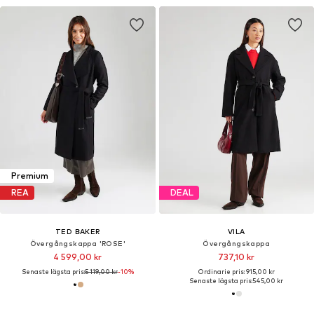
Premium
REA
DEAL
TED BAKER
VILA
Övergångskappa 'ROSE'
Övergångskappa
4 599,00 kr
737,10 kr
Senaste lägsta pris:
5 119,00 kr
-10%
Ordinarie pris: 915,00 kr
Senaste lägsta pris:
545,00 kr