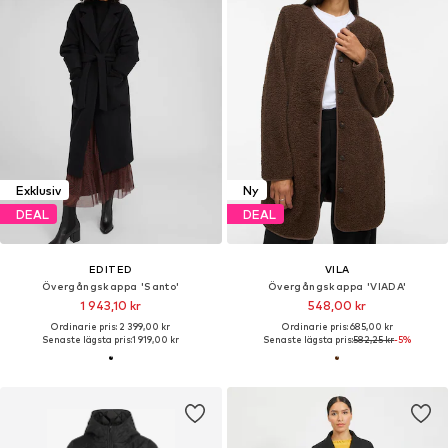
Exklusiv
Ny
DEAL
DEAL
EDITED
VILA
Övergångskappa 'Santo'
Övergångskappa 'VIADA'
1 943,10 kr
548,00 kr
Ordinarie pris: 2 399,00 kr
Ordinarie pris: 685,00 kr
Senaste lägsta pris:
1 919,00 kr
Senaste lägsta pris:
582,25 kr
-5%