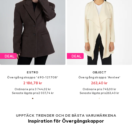
DEAL
DEAL
ESTRO
OBJECT
Övergångskappa '490-121708'
Övergångskappa 'Annlee'
2 186,78 kr
263,40 kr
Ordinarie pris: 3 744,02 kr
Ordinarie pris: 745,00 kr
Senaste lägsta pris:
2 037,74 kr
Senaste lägsta pris:
263,40 kr
UPPTÄCK TRENDER OCH DE BÄSTA VARUMÄRKENA
Inspiration för Övergångskappor