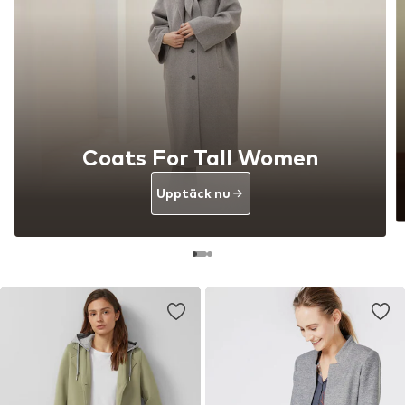
Coats For Tall Women
Upptäck nu