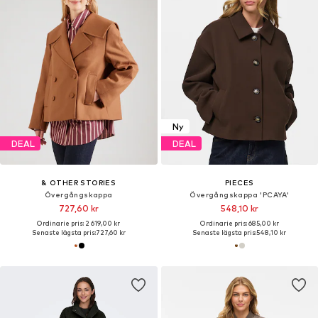
Ny
DEAL
DEAL
& OTHER STORIES
PIECES
Övergångskappa
Övergångskappa 'PCAYA'
727,60 kr
548,10 kr
Ordinarie pris: 2 619,00 kr
Ordinarie pris: 685,00 kr
Senaste lägsta pris:
727,60 kr
Senaste lägsta pris:
548,10 kr