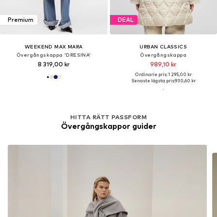
Premium
DEAL
WEEKEND MAX MARA
URBAN CLASSICS
Övergångskappa 'DRESINA'
Övergångskappa
8 319,00 kr
989,10 kr
Ordinarie pris: 1 295,00 kr
Senaste lägsta pris:
930,60 kr
HITTA RÄTT PASSFORM
Övergångskappor guider