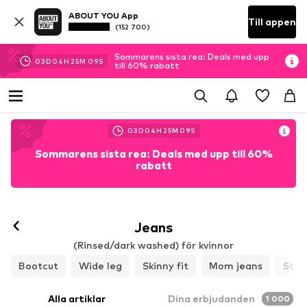
ABOUT YOU App
Till appen
(152 700)
Sommarens sista rea: Deals med upp
03
D
04
H
25
M
07
S
till 60% rabatt
03
D
04
H
25
M
07
S
Sommarens sista rea: Deals med upp till 60%
rabatt
Jeans
(Rinsed/dark washed) för kvinnor
Bootcut
Wide leg
Skinny fit
Mom jeans
Stra
Alla artiklar
Dina erbjudanden
1 000