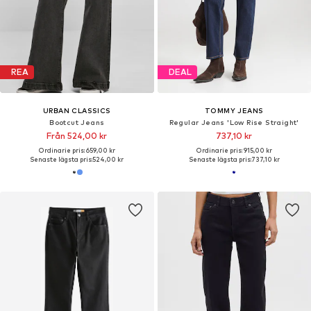
REA
DEAL
URBAN CLASSICS
TOMMY JEANS
Bootcut Jeans
Regular Jeans 'Low Rise Straight'
Från 524,00 kr
737,10 kr
Ordinarie pris: 659,00 kr
Ordinarie pris: 915,00 kr
Senaste lägsta pris:
524,00 kr
Senaste lägsta pris:
737,10 kr