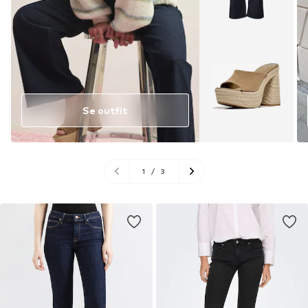
Se outfit
1
/
3