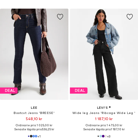
DEAL
DEAL
LEE
LEVI'S ®
Bootcut Jeans 'BREESE'
Wide leg Jeans 'Ribcage Wide Leg '
548,10 kr
1 187,10 kr
Ordinarie pris: 1 025,00 kr
Ordinarie pris: 1 475,00 kr
Senaste lägsta pris:
536,25 kr
Senaste lägsta pris:
1 187,10 kr
+
1
+
3