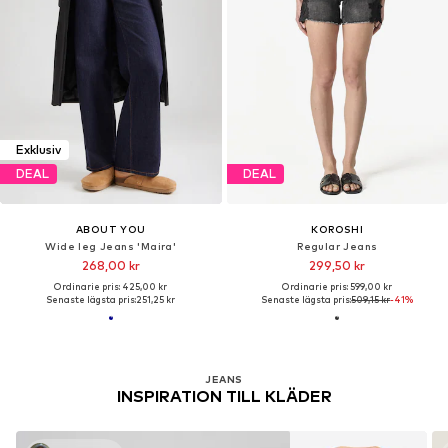
Exklusiv
DEAL
DEAL
ABOUT YOU
KOROSHI
Wide leg Jeans 'Maira'
Regular Jeans
268,00 kr
299,50 kr
Ordinarie pris: 425,00 kr
Ordinarie pris: 599,00 kr
Senaste lägsta pris:
251,25 kr
Senaste lägsta pris:
509,15 kr
-41%
JEANS
INSPIRATION TILL KLÄDER