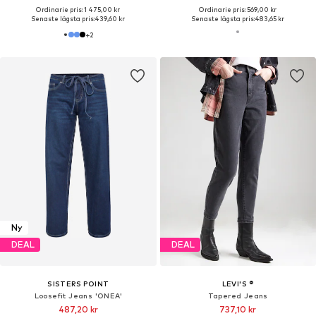
Ordinarie pris: 1 475,00 kr
Ordinarie pris: 569,00 kr
Senaste lägsta pris:
439,60 kr
Senaste lägsta pris:
483,65 kr
+
2
Ny
DEAL
DEAL
SISTERS POINT
LEVI'S ®
Loosefit Jeans 'ONEA'
Tapered Jeans
487,20 kr
737,10 kr