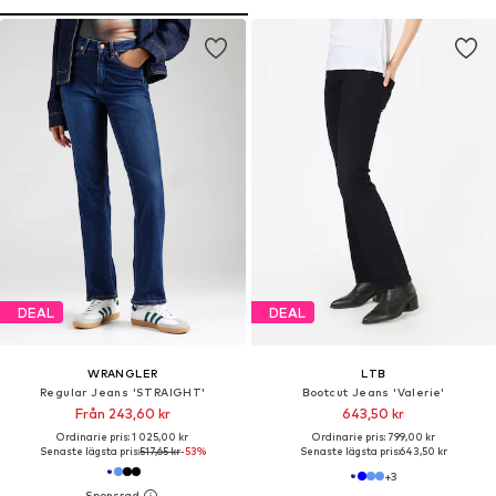
DEAL
DEAL
WRANGLER
LTB
Regular Jeans 'STRAIGHT'
Bootcut Jeans 'Valerie'
Från 243,60 kr
643,50 kr
Ordinarie pris: 1 025,00 kr
Ordinarie pris: 799,00 kr
Senaste lägsta pris:
517,65 kr
-53%
Senaste lägsta pris:
643,50 kr
+
3