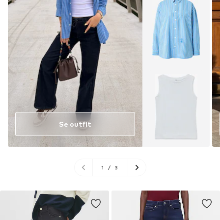
Se outfit
1
/
3