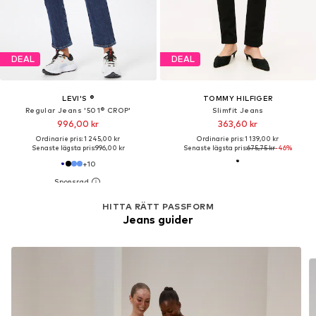
DEAL
DEAL
LEVI'S ®
TOMMY HILFIGER
Regular Jeans '501® CROP'
Slimfit Jeans
996,00 kr
363,60 kr
Ordinarie pris: 1 245,00 kr
Ordinarie pris: 1 139,00 kr
Senaste lägsta pris:
996,00 kr
Senaste lägsta pris:
675,75 kr
-46%
+
10
HITTA RÄTT PASSFORM
Jeans guider