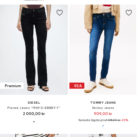
Premium
REA
DIESEL
TOMMY JEANS
Flared Jeans '1969 D-EBBEY-T'
Skinny Jeans
2 000,00 kr
909,00 kr
Senaste lägsta pris:
1 139,00 kr
-20%