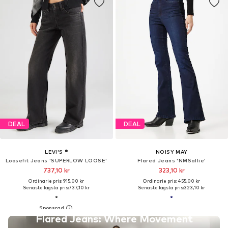
DEAL
DEAL
LEVI'S ®
NOISY MAY
Loosefit Jeans 'SUPERLOW LOOSE'
Flared Jeans 'NMSallie'
737,10 kr
323,10 kr
Ordinarie pris: 915,00 kr
Ordinarie pris: 455,00 kr
Senaste lägsta pris:
737,10 kr
Senaste lägsta pris:
323,10 kr
Flared Jeans: Where Movement