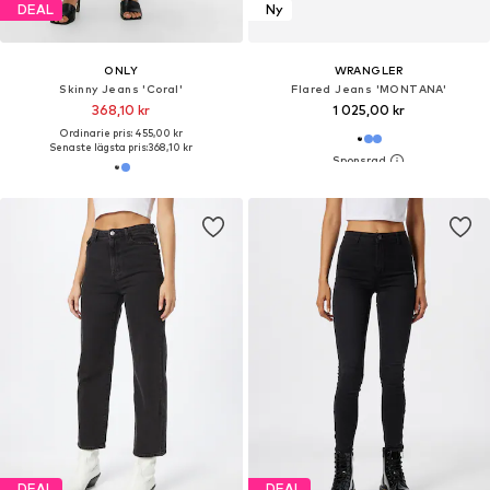
DEAL
Ny
ONLY
WRANGLER
Skinny Jeans 'Coral'
Flared Jeans 'MONTANA'
368,10 kr
1 025,00 kr
Ordinarie pris: 455,00 kr
Senaste lägsta pris:
368,10 kr
DEAL
DEAL