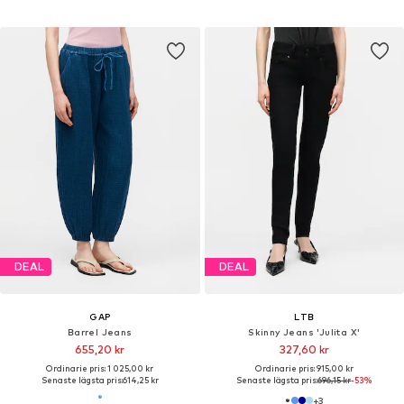
DEAL
DEAL
GAP
LTB
Barrel Jeans
Skinny Jeans 'Julita X'
655,20 kr
327,60 kr
Ordinarie pris: 1 025,00 kr
Ordinarie pris: 915,00 kr
Senaste lägsta pris:
614,25 kr
Senaste lägsta pris:
696,15 kr
-53%
+
3