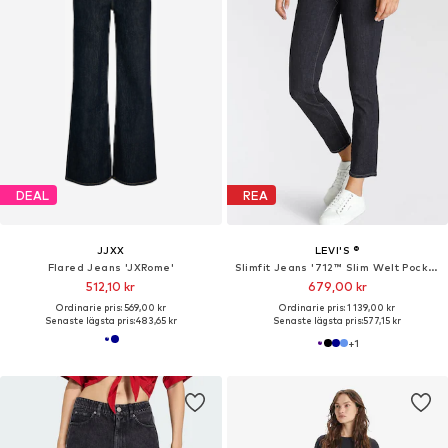
DEAL
REA
JJXX
LEVI'S ®
Flared Jeans 'JXRome'
Slimfit Jeans '712™ Slim Welt Pocket'
512,10 kr
679,00 kr
Ordinarie pris: 569,00 kr
Ordinarie pris: 1 139,00 kr
Senaste lägsta pris:
483,65 kr
Senaste lägsta pris:
577,15 kr
+
1