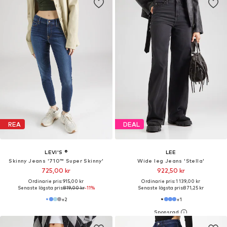
REA
DEAL
LEVI'S ®
LEE
Skinny Jeans '710™ Super Skinny'
Wide leg Jeans 'Stella'
725,00 kr
922,50 kr
Ordinarie pris: 915,00 kr
Ordinarie pris: 1 139,00 kr
Senaste lägsta pris:
819,00 kr
-11%
Senaste lägsta pris:
871,25 kr
+
2
+
1