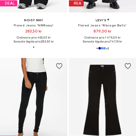
DEAL
REA
NOISY MAY
LEVI'S ®
Flared Jeans 'NMRooxy'
Flared Jeans 'Ribcage Bells'
283,50 kr
879,00 kr
Ordinarie pris: 455,00 kr
Ordinarie pris: 1 475,00 kr
Senaste lägsta pris:
283,50 kr
Senaste lägsta pris:
747,15 kr
+
5