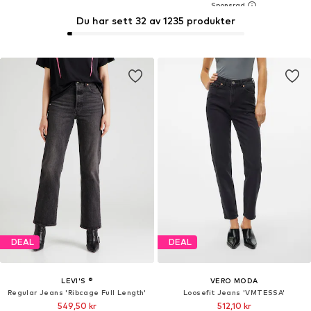
Du har sett 32 av 1235 produkter
DEAL
DEAL
LEVI'S ®
VERO MODA
Regular Jeans 'Ribcage Full Length'
Loosefit Jeans 'VMTESSA'
549,50 kr
512,10 kr