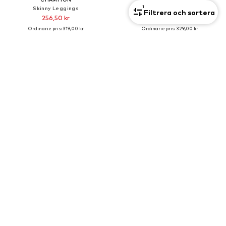
1
Skinny Leggings
Loosefit Byxa
Filtrera och sortera
256,50 kr
91,60 kr
Ordinarie pris: 319,00 kr
Ordinarie pris: 329,00 kr
Senaste lägsta pris:
256,50 kr
Senaste lägsta pris:
91,60 kr
DEAL
DEAL
ADIDAS SPORTSWEAR
NIKE