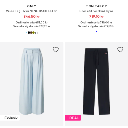
ONLY
TOM TAILOR
Wide leg Byxa 'ONLBRUXELLES'
Loosefit Veckad byxa
346,50 kr
719,10 kr
Ordinarie pris: 455,00 kr
Ordinarie pris: 799,00 kr
Senaste lägsta pris:
327,25 kr
Senaste lägsta pris:
719,10 kr
+
1
Exklusiv
DEAL