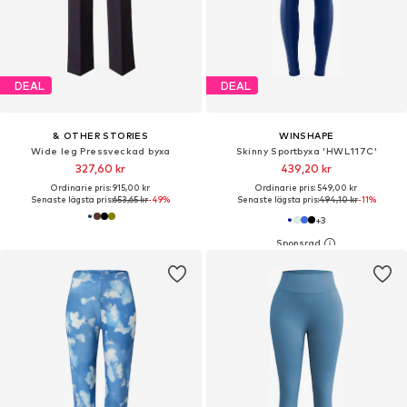
DEAL
DEAL
& OTHER STORIES
WINSHAPE
Wide leg Pressveckad byxa
Skinny Sportbyxa 'HWL117C'
327,60 kr
439,20 kr
Ordinarie pris: 915,00 kr
Ordinarie pris: 549,00 kr
Senaste lägsta pris:
653,65 kr
-49%
Senaste lägsta pris:
494,10 kr
-11%
+
3