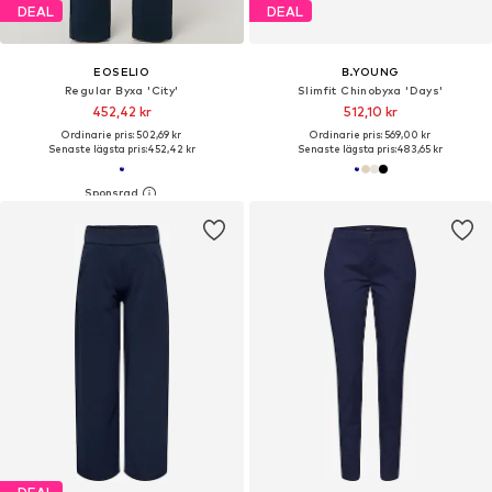
DEAL
DEAL
EOSELIO
B.YOUNG
Regular Byxa 'City'
Slimfit Chinobyxa 'Days'
452,42 kr
512,10 kr
Ordinarie pris: 502,69 kr
Ordinarie pris: 569,00 kr
Senaste lägsta pris:
452,42 kr
Senaste lägsta pris:
483,65 kr