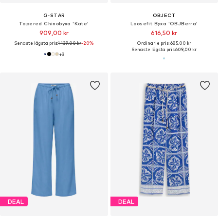
G-STAR
OBJECT
Tapered Chinobyxa 'Kate'
Loosefit Byxa 'OBJBerra'
909,00 kr
616,50 kr
Senaste lägsta pris:
1 139,00 kr
-20%
Ordinarie pris: 685,00 kr
Senaste lägsta pris:
609,00 kr
+
3
DEAL
DEAL