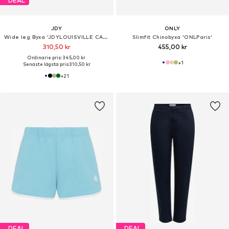
DEAL
JDY
ONLY
Wide leg Byxa 'JDYLOUISVILLE CATIA'
Slimfit Chinobyxa 'ONLParis'
310,50 kr
455,00 kr
Ordinarie pris: 345,00 kr
+
1
Senaste lägsta pris:
310,50 kr
+
21
DEAL
DEAL