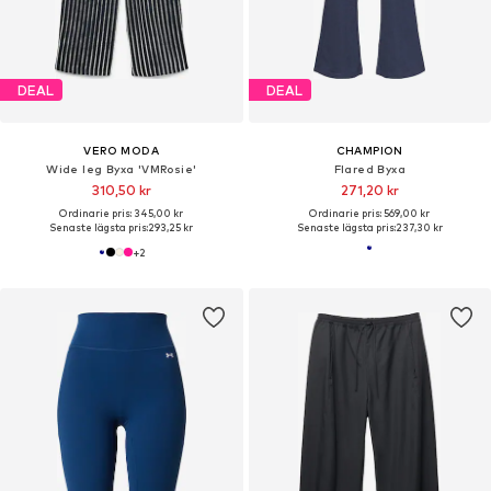
DEAL
DEAL
VERO MODA
CHAMPION
Wide leg Byxa 'VMRosie'
Flared Byxa
310,50 kr
271,20 kr
Ordinarie pris: 345,00 kr
Ordinarie pris: 569,00 kr
Senaste lägsta pris:
293,25 kr
Senaste lägsta pris:
237,30 kr
+
2