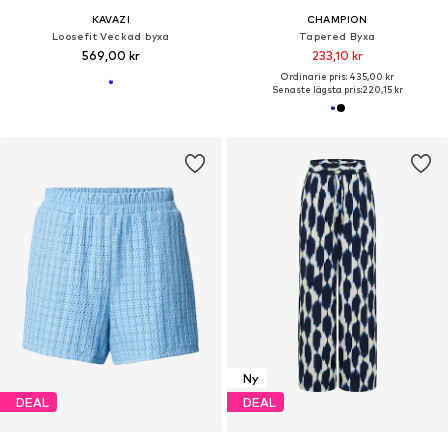
KAVAZI
CHAMPION
Loosefit Veckad byxa
Tapered Byxa
569,00 kr
233,10 kr
Ordinarie pris: 435,00 kr
Senaste lägsta pris:
220,15 kr
Ny
DEAL
DEAL