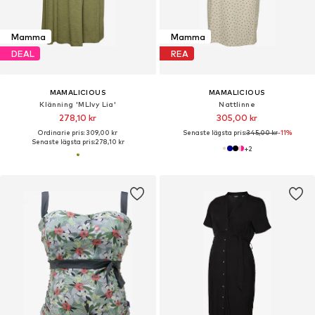
Mamma
Mamma
DEAL
REA
MAMALICIOUS
MAMALICIOUS
Klänning 'MLIvy Lia'
Nattlinne
278,10 kr
305,00 kr
Ordinarie pris: 309,00 kr
Senaste lägsta pris:
345,00 kr
-11%
Senaste lägsta pris:
278,10 kr
+
2