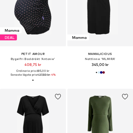
Mamma
DEAL
Mamma
PETIT AMOUR
MAMALICIOUS
Bygelfri Baddräkt 'Antonie'
Nattlinne 'MLMIRA'
408,75 kr
345,00 kr
Ordinarie pris: 685,00 kr
Senaste lägsta pris:
427,50 kr
-4%