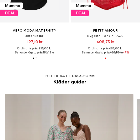
Mamma
Mamma
DEAL
DEAL
VERO MODA MATERNITY
PETIT AMOUR
Blus 'Bella'
Bygelfri Tankini 'AVA'
197,10 kr
408,75 kr
Ordinarie pris: 255,00 kr
Ordinarie pris: 685,00 kr
Senaste lägsta pris:
186,15 kr
Senaste lägsta pris:
427,50 kr
-4%
HITTA RÄTT PASSFORM
Kläder guider