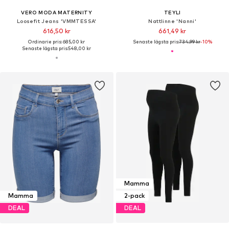
VERO MODA MATERNITY
TEYLI
Loosefit Jeans 'VMMTESSA'
Nattlinne 'Nanni'
616,50 kr
661,49 kr
Ordinarie pris: 685,00 kr
Senaste lägsta pris:
734,99 kr
-10%
Senaste lägsta pris:
548,00 kr
Mamma
Mamma
2-pack
DEAL
DEAL