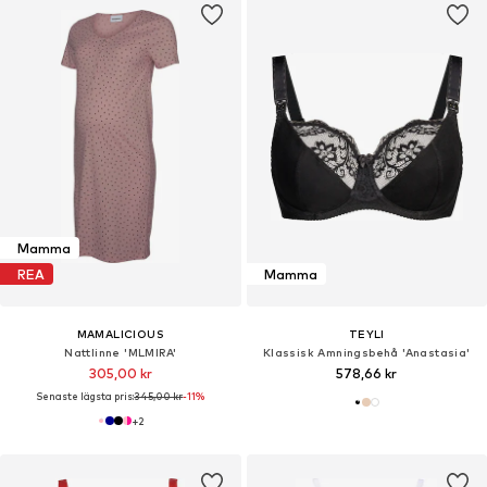
Mamma
REA
Mamma
MAMALICIOUS
TEYLI
Nattlinne 'MLMIRA'
Klassisk Amningsbehå 'Anastasia'
305,00 kr
578,66 kr
Senaste lägsta pris:
345,00 kr
-11%
+
2