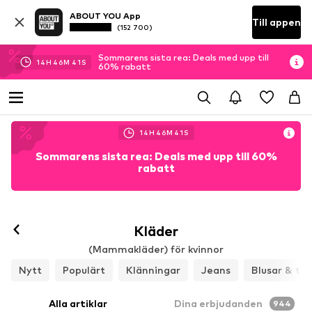
ABOUT YOU App
Till appen
(152 700)
Sommarens sista rea: Deals med upp till
14
H
46
M
39
S
60% rabatt
14
H
46
M
39
S
Sommarens sista rea: Deals med upp till 60%
rabatt
Kläder
(Mammakläder) för kvinnor
Nytt
Populärt
Klänningar
Jeans
Blusar & tun
Alla artiklar
Dina erbjudanden
944