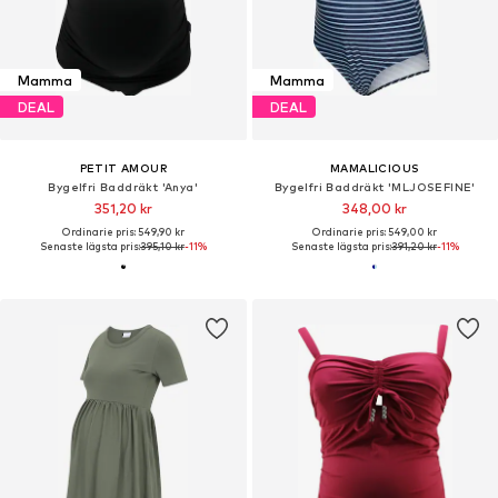
Mamma
Mamma
DEAL
DEAL
PETIT AMOUR
MAMALICIOUS
Bygelfri Baddräkt 'Anya'
Bygelfri Baddräkt 'MLJOSEFINE'
351,20 kr
348,00 kr
Ordinarie pris: 549,90 kr
Ordinarie pris: 549,00 kr
Senaste lägsta pris:
395,10 kr
-11%
Senaste lägsta pris:
391,20 kr
-11%