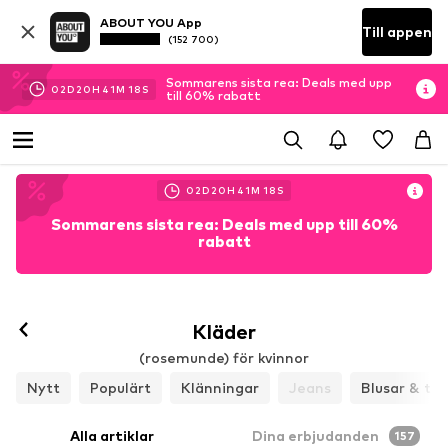
ABOUT YOU App
Till appen
(152 700)
Sommarens sista rea: Deals med upp
02
D
20
H
41
M
17
S
till 60% rabatt
02
D
20
H
41
M
17
S
Sommarens sista rea: Deals med upp till 60%
rabatt
Kläder
(rosemunde) för kvinnor
Nytt
Populärt
Klänningar
Jeans
Blusar & tun
Alla artiklar
Dina erbjudanden
157