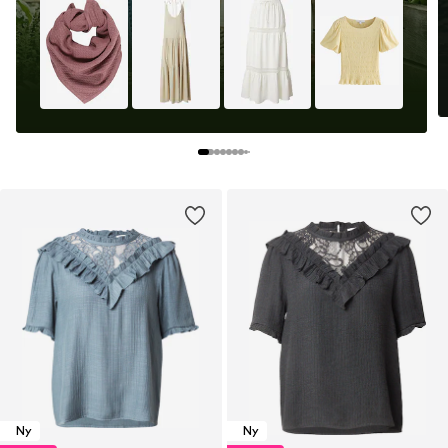
Ny
Ny