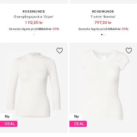
ROSEMUNDE
ROSEMUNDE
Övergångsjacka 'Dijon'
T-shirt 'Benita'
1 112,30 kr
797,30 kr
Senaste lägsta pris:
1 589,00 kr
-30%
Senaste lägsta pris:
1 139,00 kr
-30%
Ny
Ny
DEAL
DEAL