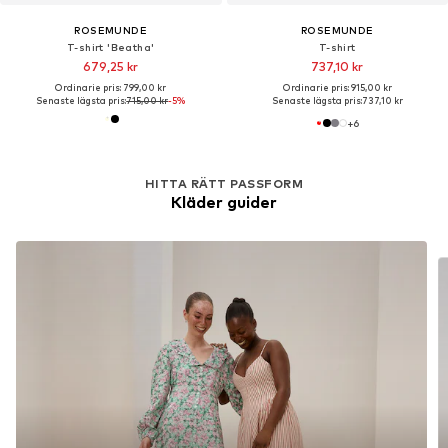
ROSEMUNDE
ROSEMUNDE
T-shirt 'Beatha'
T-shirt
679,25 kr
737,10 kr
Ordinarie pris: 799,00 kr
Ordinarie pris: 915,00 kr
Senaste lägsta pris:
715,00 kr
-5%
Senaste lägsta pris:
737,10 kr
+
6
HITTA RÄTT PASSFORM
Kläder guider