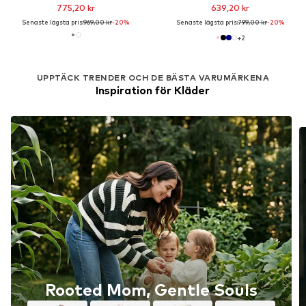
775,20 kr
639,20 kr
Senaste lägsta pris:
969,00 kr
-20%
Senaste lägsta pris:
799,00 kr
-20%
+
2
UPPTÄCK TRENDER OCH DE BÄSTA VARUMÄRKENA
Inspiration för Kläder
Rooted Mom, Gentle Souls