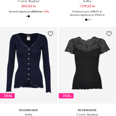
T-shirt 'Baybay'
Kofta
360,50 kr
1 219,50 kr
Senaste lägsta pris:
515,00 kr
-30%
Ordinarie pris: 1 699,00 kr
Senaste lägsta pris:
1 219,50 kr
DEAL
DEAL
ROSEMUNDE
ROSEMUNDE
Kofta
T-shirt 'Beatha'