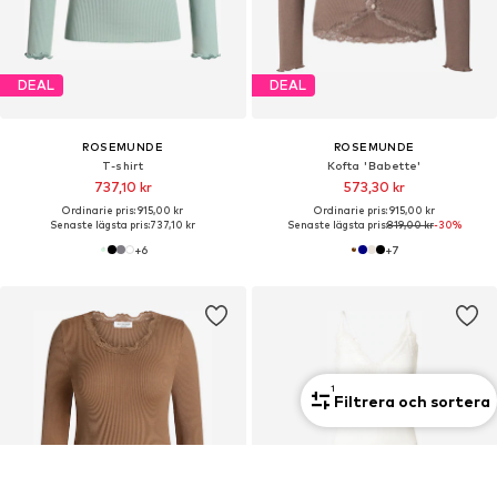
DEAL
DEAL
ROSEMUNDE
ROSEMUNDE
T-shirt
Kofta 'Babette'
737,10 kr
573,30 kr
Ordinarie pris: 915,00 kr
Ordinarie pris: 915,00 kr
Senaste lägsta pris:
737,10 kr
Senaste lägsta pris:
819,00 kr
-30%
+
6
+
7
1
Filtrera och sortera