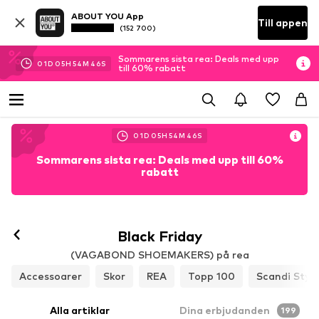
ABOUT YOU App
Till appen
(152 700)
Sommarens sista rea: Deals med upp
01
D
05
H
54
M
44
S
till 60% rabatt
01
D
05
H
54
M
44
S
Sommarens sista rea: Deals med upp till 60%
rabatt
Black Friday
(VAGABOND SHOEMAKERS) på rea
Accessoarer
Skor
REA
Topp 100
Scandi Styl
Alla artiklar
Dina erbjudanden
199