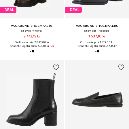
DEAL
DEAL
VAGABOND SHOEMAKERS
VAGABOND SHOEMAKERS
Stövel 'Freya'
Stövlett 'Hedda'
2 413,15 kr
1 637,10 kr
Ordinarie pris: 2 839,00 kr
Ordinarie pris: 1 819,00 kr
Senaste lägsta pris:
2 555,10 kr
-5%
Senaste lägsta pris:
1 546,15 kr