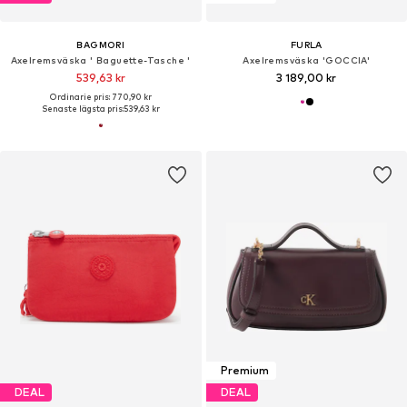
BAGMORI
FURLA
Axelremsväska ' Baguette-Tasche '
Axelremsväska 'GOCCIA'
539,63 kr
3 189,00 kr
Ordinarie pris: 770,90 kr
Senaste lägsta pris:
539,63 kr
Premium
DEAL
DEAL