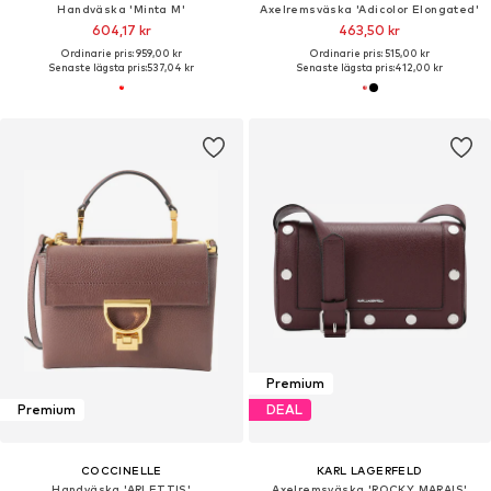
Handväska 'Minta M'
Axelremsväska 'Adicolor Elongated'
604,17 kr
463,50 kr
Ordinarie pris: 959,00 kr
Ordinarie pris: 515,00 kr
Senaste lägsta pris:
537,04 kr
Senaste lägsta pris:
412,00 kr
Premium
Premium
DEAL
COCCINELLE
KARL LAGERFELD
Handväska 'ARLETTIS'
Axelremsväska 'ROCKY MARAIS'