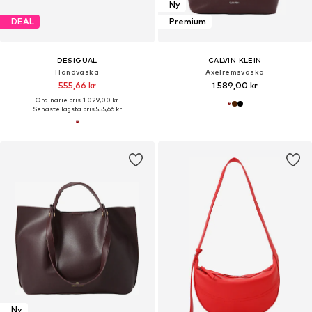
Ny
DEAL
Premium
DESIGUAL
CALVIN KLEIN
Handväska
Axelremsväska
555,66 kr
1 589,00 kr
Ordinarie pris: 1 029,00 kr
Senaste lägsta pris:
555,66 kr
Ny