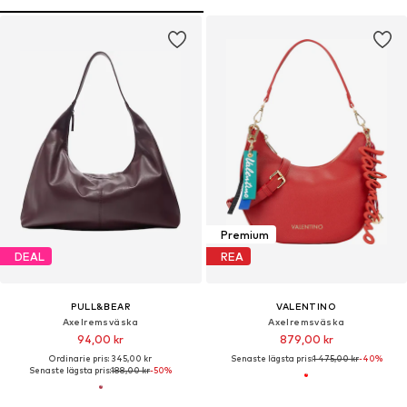
Premium
DEAL
REA
PULL&BEAR
VALENTINO
Axelremsväska
Axelremsväska
94,00 kr
879,00 kr
Ordinarie pris: 345,00 kr
Senaste lägsta pris:
1 475,00 kr
-40%
Senaste lägsta pris:
188,00 kr
-50%