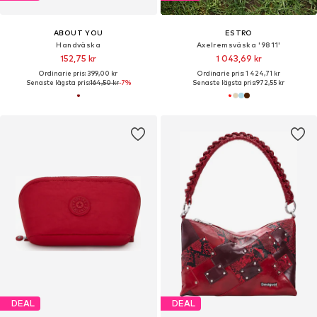
ABOUT YOU
ESTRO
Handväska
Axelremsväska '9811'
152,75 kr
1 043,69 kr
Ordinarie pris: 399,00 kr
Ordinarie pris: 1 424,71 kr
Senaste lägsta pris:
164,50 kr
-7%
Senaste lägsta pris:
972,55 kr
DEAL
DEAL