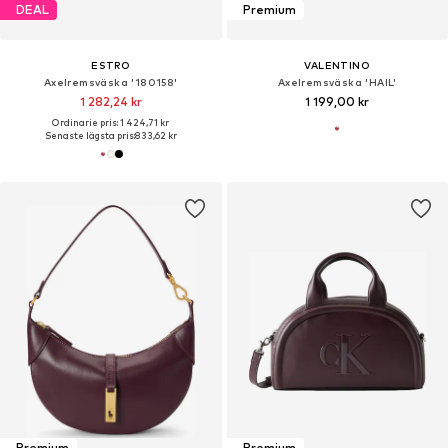
DEAL
Premium
ESTRO
VALENTINO
Axelremsväska '180158'
Axelremsväska 'HAIL'
1 282,24 kr
1 199,00 kr
Ordinarie pris: 1 424,71 kr
Senaste lägsta pris:
833,62 kr
Premium
Premium