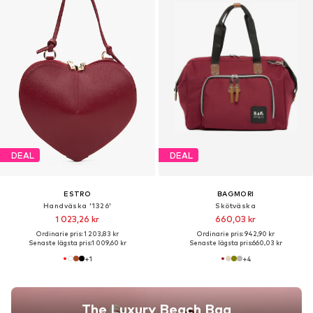
DEAL
DEAL
ESTRO
BAGMORI
Handväska '1326'
Skötväska
1 023,26 kr
660,03 kr
Ordinarie pris: 1 203,83 kr
Ordinarie pris: 942,90 kr
Senaste lägsta pris:
1 009,60 kr
Senaste lägsta pris:
660,03 kr
+
1
+
4
The Luxury Beach Bag