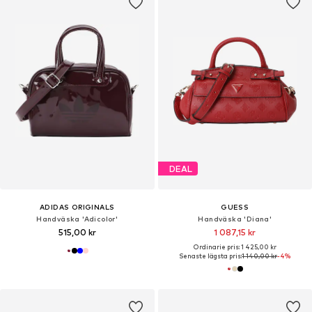
DEAL
ADIDAS ORIGINALS
GUESS
Handväska 'Adicolor'
Handväska 'Diana'
515,00 kr
1 087,15 kr
Ordinarie pris: 1 425,00 kr
Senaste lägsta pris:
1 140,00 kr
-4%