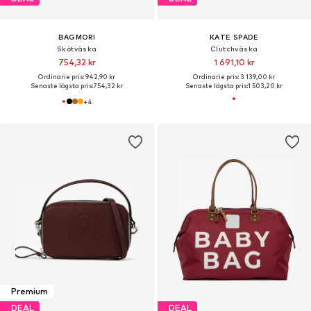
BAGMORI
KATE SPADE
Skötväska
Clutchväska
754,32 kr
1 691,10 kr
Ordinarie pris: 942,90 kr
Ordinarie pris: 3 139,00 kr
Senaste lägsta pris:
754,32 kr
Senaste lägsta pris:
1 503,20 kr
+
4
Premium
DEAL
DEAL