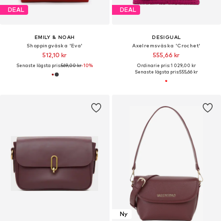
DEAL
DEAL
EMILY & NOAH
DESIGUAL
Shoppingväska 'Eva'
Axelremsväska 'Crochet'
512,10 kr
555,66 kr
Senaste lägsta pris:
569,00 kr
-10%
Ordinarie pris: 1 029,00 kr
Senaste lägsta pris:
555,66 kr
Ny