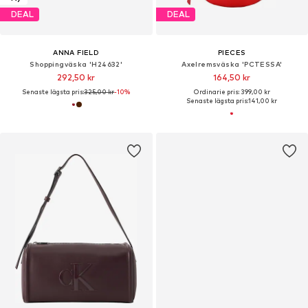
DEAL
DEAL
ANNA FIELD
PIECES
Shoppingväska 'H24632'
Axelremsväska 'PCTESSA'
292,50 kr
164,50 kr
Senaste lägsta pris:
325,00 kr
-10%
Ordinarie pris: 399,00 kr
Senaste lägsta pris:
141,00 kr