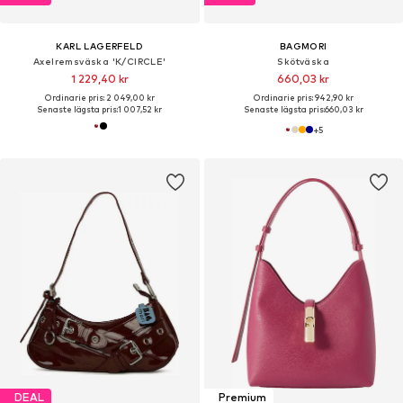
KARL LAGERFELD
BAGMORI
Axelremsväska 'K/CIRCLE'
Skötväska
1 229,40 kr
660,03 kr
Ordinarie pris: 2 049,00 kr
Ordinarie pris: 942,90 kr
Senaste lägsta pris:
1 007,52 kr
Senaste lägsta pris:
660,03 kr
+
5
DEAL
Premium