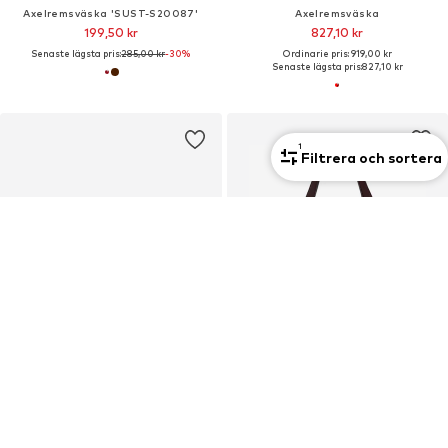
Axelremsväska 'SUST-S20087'
Axelremsväska
199,50 kr
827,10 kr
Senaste lägsta pris:
285,00 kr
-30%
Ordinarie pris: 919,00 kr
Senaste lägsta pris:
827,10 kr
1
Filtrera och sortera
Ny
EXPATRIÉ
MANGO