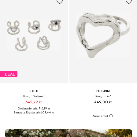
DEAL
SOHI
PILGRIM
Ring 'Salma'
Ring 'Iris'
645,29 kr
449,00 kr
Ordinarie pris: 716,99 kr
Senaste lägsta pris:
609,44 kr