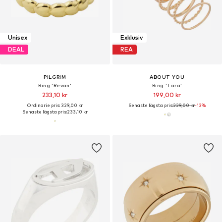
Unisex
Exklusiv
DEAL
REA
PILGRIM
ABOUT YOU
Ring 'Revan'
Ring 'Tara'
233,10 kr
199,00 kr
Ordinarie pris: 329,00 kr
Senaste lägsta pris:
229,00 kr
-13%
Senaste lägsta pris:
233,10 kr