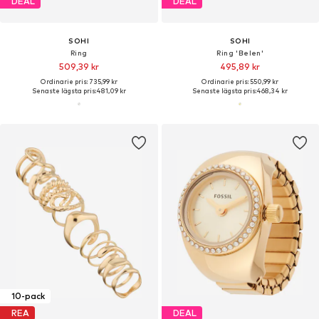
DEAL
DEAL
SOHI
SOHI
Ring
Ring 'Belen'
509,39 kr
495,89 kr
Ordinarie pris: 735,99 kr
Ordinarie pris: 550,99 kr
Senaste lägsta pris:
481,09 kr
Senaste lägsta pris:
468,34 kr
10-pack
REA
DEAL