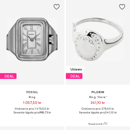
Unisex
DEAL
DEAL
FOSSIL
PILGRIM
Ring
Ring 'Here'
1 057,50 kr
341,10 kr
Ordinarie pris: 1 475,00 kr
Ordinarie pris: 379,00 kr
Senaste lägsta pris:
998,75 kr
Senaste lägsta pris:
341,10 kr