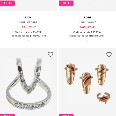
DEAL
DEAL
SOHI
SOHI
Ring 'Corinne'
Ring ' Love '
645,29 kr
509,39 kr
Ordinarie pris: 716,99 kr
Ordinarie pris: 735,99 kr
Senaste lägsta pris:
609,44 kr
Senaste lägsta pris:
481,09 kr