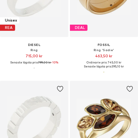
Unisex
REA
DEAL
DIESEL
FOSSIL
Ring
Ring 'Sadie'
715,00 kr
463,50 kr
Senaste lägsta pris:
799,00 kr
-10%
Ordinarie pris: 745,00 kr
Senaste lägsta pris:
395,10 kr