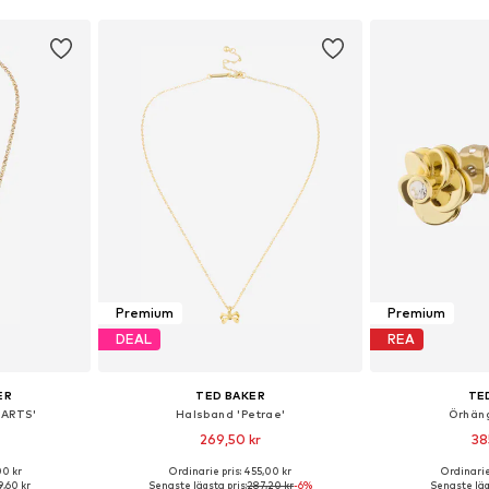
Premium
Premium
DEAL
REA
ER
TED BAKER
TE
EARTS'
Halsband 'Petrae'
Örhäng
269,50 kr
38
00 kr
Ordinarie pris: 455,00 kr
Ordinarie
 One Size
Tillgängliga storlekar: One Size
Tillgängliga 
,60 kr
Senaste lägsta pris:
287,20 kr
-6%
Senaste lägs