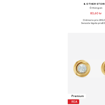
& OTHER STOR
Örhängen
83,60 kr
Ordinarie pris: 285,0
Tillgängliga storlekar:
Senaste lägsta pris:
83
Lägg till i varu
Premium
REA