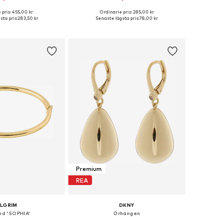
 pris: 455,00 kr
Ordinarie pris: 285,00 kr
storlekar: One Size
Tillgängliga storlekar: One Size
ta pris:
283,50 kr
Senaste lägsta pris:
78,00 kr
 i varukorgen
Lägg till i varukorgen
Premium
REA
ILGRIM
DKNY
d 'SOPHIA'
Örhängen