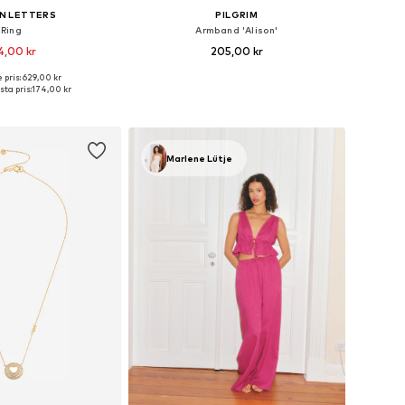
N LETTERS
PILGRIM
Ring
Armband 'Alison'
4,00 kr
205,00 kr
+
8
+
1
 pris: 629,00 kr
 storlekar: 50-60
Tillgängliga storlekar: One Size
ta pris:
174,00 kr
 i varukorgen
Lägg till i varukorgen
Marlene Lütje