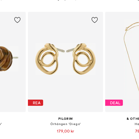
korgen
Lägg till i varukorgen
Lägg till
REA
DEAL
PILGRIM
& OTH
m'
Örhängen 'Diego'
Ha
179,00 kr
78