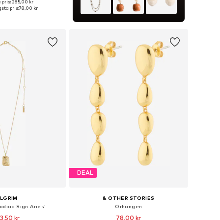
 pris: 285,00 kr
storlekar: One Size
sta pris:
78,00 kr
 i varukorgen
DEAL
ILGRIM
& OTHER STORIES
odiac Sign Aries'
Örhängen
3,50 kr
78,00 kr