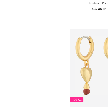
Halsband 'Flyn
435,00 kr
Tillgängliga storlekar:
Lägg till i varu
DEAL