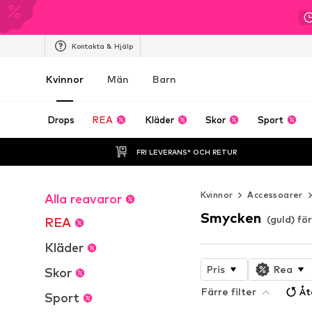
Kontakta & Hjälp
Kvinnor
Män
Barn
Drops
REA
Kläder
Skor
Sport
FRI LEVERANS* OCH RETUR
Kvinnor
Accessoarer
Alla reavaror
Smycken
(guld) fö
REA
Kläder
Pris
Rea
Skor
Färre filter
Åt
Sport