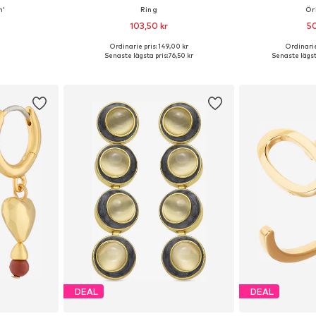
n'
Ring
Ör
103,50 kr
50
Ordinarie pris: 149,00 kr
Ordinarie
 One Size
Tillgängliga storlekar: 50-60
Tillgängliga 
Senaste lägsta pris:
76,50 kr
Senaste lägsta
korgen
Lägg till i varukorgen
Lägg till
DEAL
DEAL