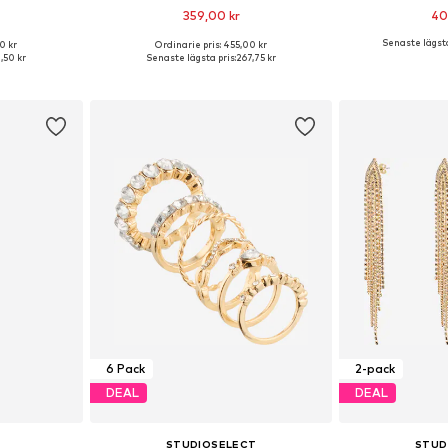
359,00 kr
40
Senaste lägsta
0 kr
Ordinarie pris: 455,00 kr
 One Size
Tillgängliga storlekar: One Size
Tillgängliga 
1,50 kr
Senaste lägsta pris:
267,75 kr
korgen
Lägg till i varukorgen
Lägg till
6 Pack
2-pack
DEAL
DEAL
STUDIOSELECT
STUD