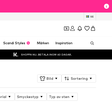
t
SE
Scandi Styles
Märken
Inspiration
SHOPPA NU. BETALA INOM 60 DAGAR.
Bild
Sortering
rial
Smyckestyp
Typ av sten