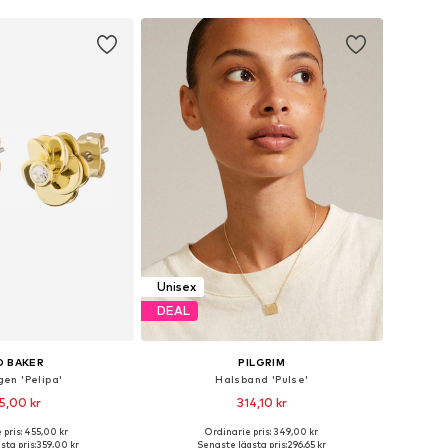
Unisex
DEAL
D BAKER
PILGRIM
en 'Pelipa'
Halsband 'Pulse'
5,00 kr
314,10 kr
 pris: 455,00 kr
Ordinarie pris: 349,00 kr
storlekar: One Size
Tillgängliga storlekar: One Size
ta pris:
359,00 kr
Senaste lägsta pris:
296,65 kr