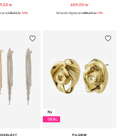
9,50 kr
609,00 kr
 pris:
455,00 kr
-10%
Senaste lägsta pris:
685,00 kr
-11%
storlekar: One Size
Tillgängliga storlekar: One Size
 i varukorgen
Lägg till i varukorgen
Ny
DEAL
IOSELECT
PILGRIM