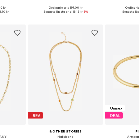
00 kr
Ordinarie pris: 199,00 kr
Ordinarie
 One Size
Tillgängliga storlekar: One Size
Tillgängliga 
,10 kr
Senaste lägsta pris:
118,15 kr
-5%
Senaste lägs
korgen
Lägg till i varukorgen
Lägg till
Unisex
REA
DEAL
& OTHER STORIES
P
ANY'
Halsband
Armban