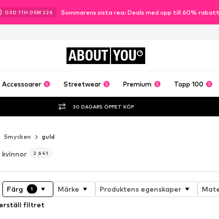
Sommarens sista rea: Deals med upp till 60% rabat
03
D
11
H
05
M
21
S
ABOUT
YOU
Accessoarer
Streetwear
Premium
Topp 100
30 DAGARS ÖPPET KÖP
Smycken
guld
r kvinnor
2 641
Färg
Märke
Produktens egenskaper
Mate
1
erställ filtret