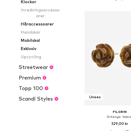
Klockor
Lägg till i varu
Inredningsaccesso
arer
Håraccessoarer
Handskar
Mobilskal
Exklusiv
Upcycling
Streetwear
Premium
Topp 100
Unisex
Scandi Styles
PILGRIM
Örhänge 'Ade
329,00 kr