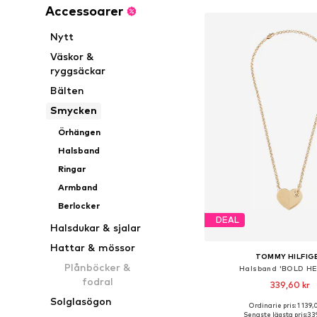
Accessoarer
Nytt
Väskor &
ryggsäckar
Bälten
Smycken
Örhängen
Halsband
Ringar
Armband
Berlocker
DEAL
Halsdukar & sjalar
Hattar & mössor
TOMMY HILFIG
Plånböcker &
Halsband 'BOLD H
fodral
339,60 kr
Solglasögon
Ordinarie pris: 1 139,
Tillgängliga storlekar:
Senaste lägsta pris:
339