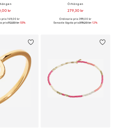
hängen
Örhängen
,00 kr
279,30 kr
 pris: 149,00 kr
Ordinarie pris: 399,00 kr
storlekar: One Size
Tillgängliga storlekar: One Size
 pris:
112,50 kr
-55%
Senaste lägsta pris:
319,20 kr
-12%
 i varukorgen
Lägg till i varukorgen