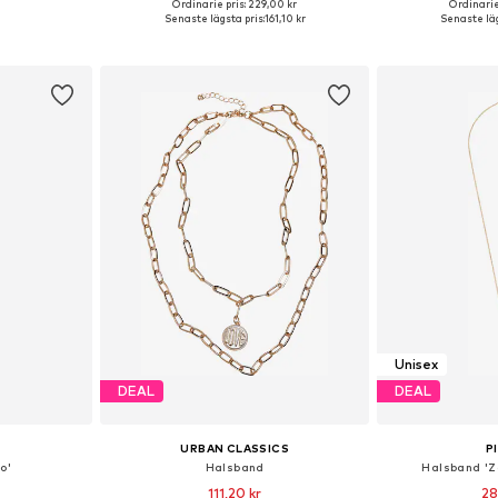
Ordinarie pris: 229,00 kr
Ordinarie
 One Size
Tillgängliga storlekar: One Size
Tillgängliga 
Senaste lägsta pris:
161,10 kr
Senaste läg
korgen
Lägg till i varukorgen
Lägg till
Unisex
DEAL
DEAL
URBAN CLASSICS
P
o'
Halsband
Halsband 'Z
111,20 kr
28