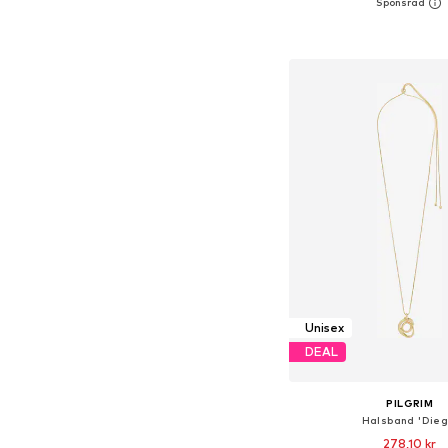
Tillgängliga storlekar:
Lägg till i varu
Unisex
DEAL
PILGRIM
Halsband 'Dieg
278,10 kr