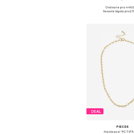
Ordinarie pris: 449,
Tillgängliga storlekar:
Senaste lägsta pris:
278
Lägg till i varu
DEAL
PIECES
Halsband 'PCTIFF