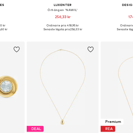
IES
LUXENTER
DESIG
Örhängen 'NAWIL'
256,33 kr
17
0 kr
Ordinarie pris: 418,95 kr
Ordinarie
 One Size
Tillgängliga storlekar: One Size
Tillgängliga
,60 kr
Senaste lägsta pris:
256,33 kr
Senaste lägs
korgen
Lägg till i varukorgen
Lägg till
Premium
DEAL
REA