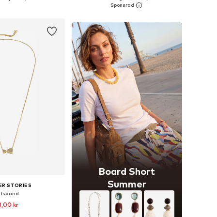
 i varukorgen
Lägg till i varukorgen
Board Short
Summer
ER STORIES
lsband
,00 kr