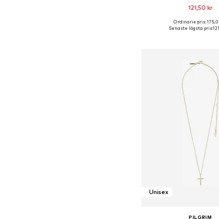
121,50 kr
Ordinarie pris: 175,0
Tillgängliga storlekar:
Senaste lägsta pris:
12
Lägg till i varu
Unisex
PILGRIM