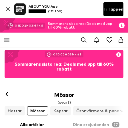
ABOUT YOU App
Till appen
(152 700)
Sommarens sista rea: Deals med upp
01
D
02
H
03
M
42
S
till 60% rabatt
01
D
02
H
03
M
42
S
Sommarens sista rea: Deals med upp till 60%
rabatt
Mössor
(svart)
Hattar
Mössor
Kepsar
Öronvärmare & pannban
Alla artiklar
Dina erbjudanden
77