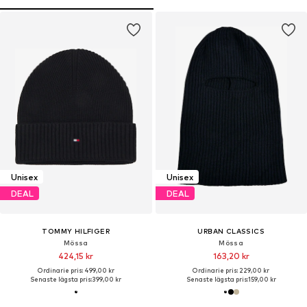
Unisex
Unisex
DEAL
DEAL
TOMMY HILFIGER
URBAN CLASSICS
Mössa
Mössa
424,15 kr
163,20 kr
Ordinarie pris: 499,00 kr
Ordinarie pris: 229,00 kr
Senaste lägsta pris:
399,00 kr
Senaste lägsta pris:
159,00 kr