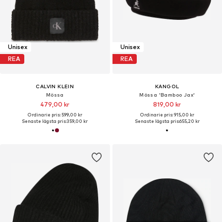
Unisex
Unisex
REA
REA
CALVIN KLEIN
KANGOL
Mössa
Mössa 'Bamboo Jax'
479,00 kr
819,00 kr
Ordinarie pris: 599,00 kr
Ordinarie pris: 915,00 kr
Senaste lägsta pris:
359,00 kr
Senaste lägsta pris:
655,20 kr