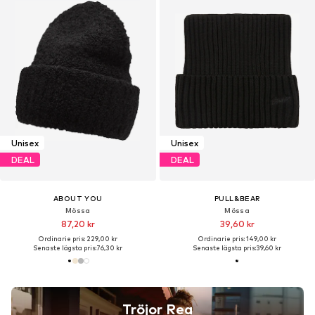
Unisex
Unisex
DEAL
DEAL
ABOUT YOU
PULL&BEAR
Mössa
Mössa
87,20 kr
39,60 kr
Ordinarie pris: 229,00 kr
Ordinarie pris: 149,00 kr
Senaste lägsta pris:
76,30 kr
Senaste lägsta pris:
39,60 kr
Tröjor Rea