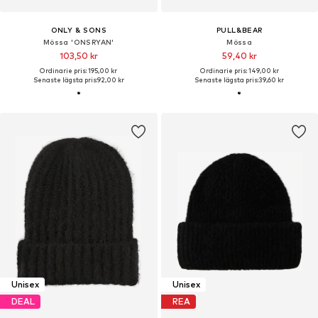
ONLY & SONS
PULL&BEAR
Mössa 'ONSRYAN'
Mössa
103,50 kr
59,40 kr
Ordinarie pris: 195,00 kr
Ordinarie pris: 149,00 kr
Senaste lägsta pris:
92,00 kr
Senaste lägsta pris:
39,60 kr
Unisex
Unisex
DEAL
REA