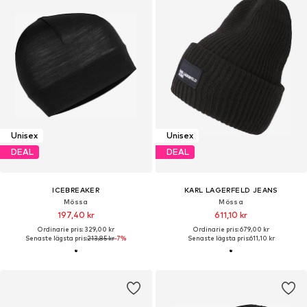
Unisex
Unisex
DEAL
DEAL
ICEBREAKER
KARL LAGERFELD JEANS
Mössa
Mössa
197,40 kr
611,10 kr
Ordinarie pris: 329,00 kr
Ordinarie pris: 679,00 kr
Senaste lägsta pris:
213,85 kr
-7%
Senaste lägsta pris:
611,10 kr