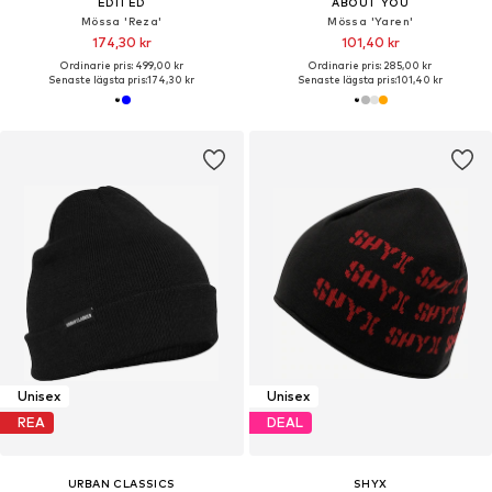
EDITED
ABOUT YOU
Mössa 'Reza'
Mössa 'Yaren'
174,30 kr
101,40 kr
Ordinarie pris: 499,00 kr
Ordinarie pris: 285,00 kr
Senaste lägsta pris:
174,30 kr
Senaste lägsta pris:
101,40 kr
Unisex
Unisex
REA
DEAL
URBAN CLASSICS
SHYX