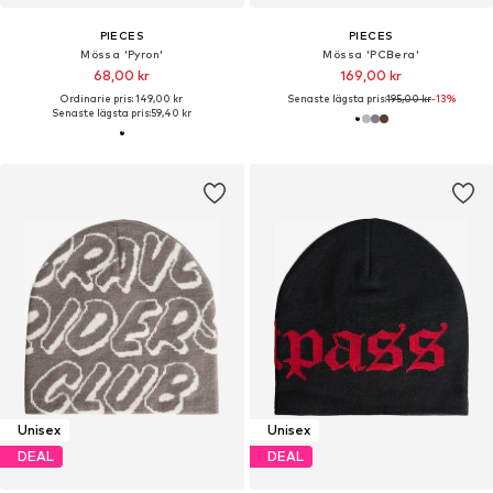
PIECES
PIECES
Mössa 'Pyron'
Mössa 'PCBera'
68,00 kr
169,00 kr
Ordinarie pris: 149,00 kr
Senaste lägsta pris:
195,00 kr
-13%
Senaste lägsta pris:
59,40 kr
Unisex
Unisex
DEAL
DEAL