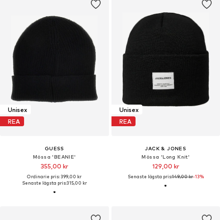
Unisex
Unisex
REA
REA
GUESS
JACK & JONES
Mössa 'BEANIE'
Mössa 'Long Knit'
355,00 kr
129,00 kr
Ordinarie pris: 399,00 kr
Senaste lägsta pris:
149,00 kr
-13%
Senaste lägsta pris:
315,00 kr