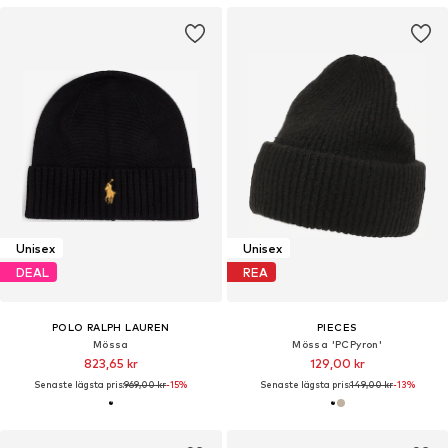
Unisex
Unisex
DEAL
REA
POLO RALPH LAUREN
PIECES
Mössa
Mössa 'PCPyron'
823,65 kr
129,00 kr
Senaste lägsta pris:
969,00 kr
-15%
Senaste lägsta pris:
149,00 kr
-13%