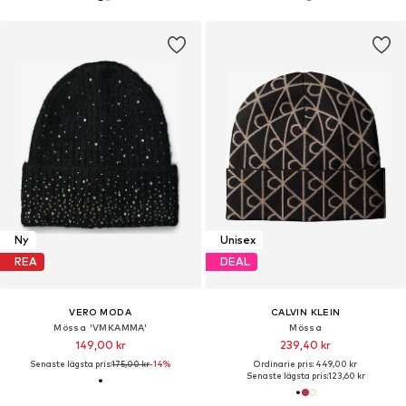
Ny
Unisex
REA
DEAL
VERO MODA
CALVIN KLEIN
Mössa 'VMKAMMA'
Mössa
149,00 kr
239,40 kr
Senaste lägsta pris:
175,00 kr
-14%
Ordinarie pris: 449,00 kr
Senaste lägsta pris:
123,60 kr