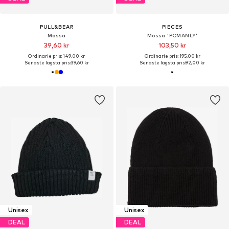
PULL&BEAR
PIECES
Mössa
Mössa 'PCMANLY'
39,60 kr
103,50 kr
Ordinarie pris: 149,00 kr
Ordinarie pris: 195,00 kr
Senaste lägsta pris:
39,60 kr
Senaste lägsta pris:
92,00 kr
Unisex
Unisex
DEAL
DEAL