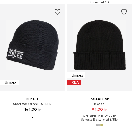
Unisex
Unisex
REA
BENLEE
PULL&BEAR
Sportmössa 'WHISTLER'
Mössa
169,00 kr
99,00 kr
Ordinarie pris: 149,00 kr
Senaste lägsta pris:
84,15 kr