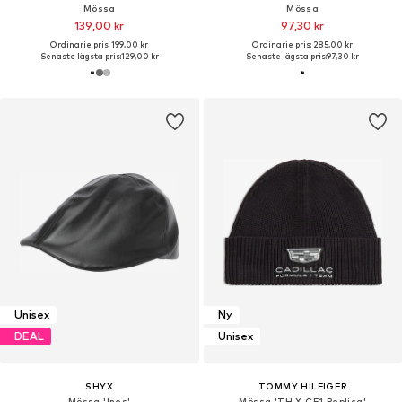
Mössa
Mössa
139,00 kr
97,30 kr
Ordinarie pris: 199,00 kr
Ordinarie pris: 285,00 kr
Senaste lägsta pris:
129,00 kr
Senaste lägsta pris:
97,30 kr
Unisex
Ny
DEAL
Unisex
SHYX
TOMMY HILFIGER
Mössa 'Ines'
Mössa 'TH X CF1 Replica'