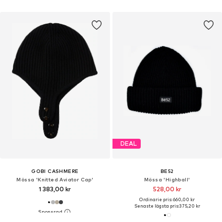
DEAL
GOBI CASHMERE
BE52
Mössa 'Knitted Aviator Cap'
Mössa 'Highball'
1 383,00 kr
528,00 kr
Ordinarie pris: 660,00 kr
Senaste lägsta pris:
375,20 kr