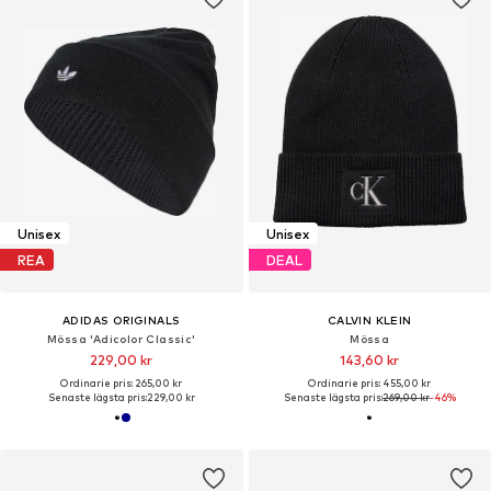
Unisex
Unisex
REA
DEAL
ADIDAS ORIGINALS
CALVIN KLEIN
Mössa 'Adicolor Classic'
Mössa
229,00 kr
143,60 kr
Ordinarie pris: 265,00 kr
Ordinarie pris: 455,00 kr
Senaste lägsta pris:
229,00 kr
Senaste lägsta pris:
269,00 kr
-46%