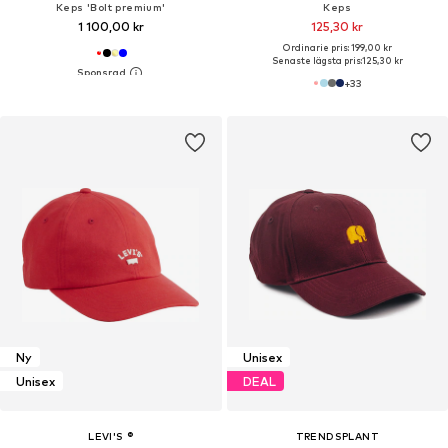
Keps 'Bolt premium'
Keps
1 100,00 kr
125,30 kr
Ordinarie pris: 199,00 kr
Senaste lägsta pris:
125,30 kr
+
33
Ny
Unisex
Unisex
DEAL
LEVI'S ®
TRENDSPLANT