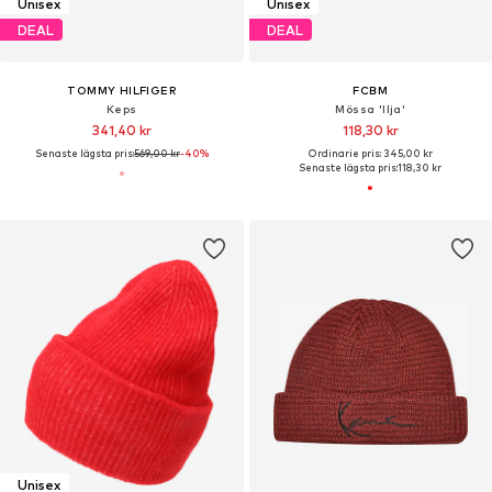
Unisex
Unisex
DEAL
DEAL
TOMMY HILFIGER
FCBM
Keps
Mössa 'Ilja'
341,40 kr
118,30 kr
Senaste lägsta pris:
569,00 kr
-40%
Ordinarie pris: 345,00 kr
Senaste lägsta pris:
118,30 kr
Unisex