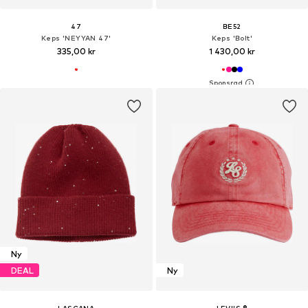
47
BE52
Keps 'NEYYAN 47'
Keps 'Bolt'
335,00 kr
1 430,00 kr
Ny
DEAL
Ny