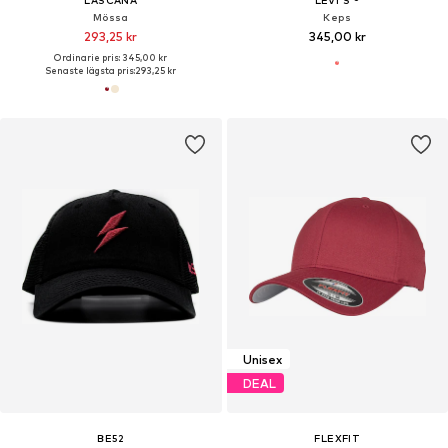
LASCANA
LEVI'S ®
Mössa
Keps
293,25 kr
345,00 kr
Ordinarie pris: 345,00 kr
Senaste lägsta pris:
293,25 kr
Unisex
DEAL
BE52
FLEXFIT