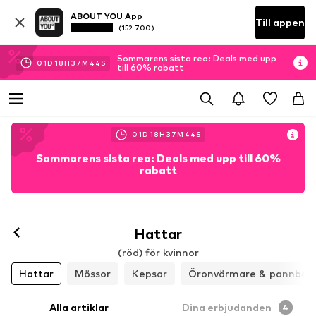
ABOUT YOU App
Till appen
(152 700)
Sommarens sista rea: Deals med upp
01
D
18
H
37
M
42
S
till 60% rabatt
01
D
18
H
37
M
42
S
Sommarens sista rea: Deals med upp till 60%
rabatt
Hattar
(röd) för kvinnor
Hattar
Mössor
Kepsar
Öronvärmare & pannban
Alla artiklar
Dina erbjudanden
4