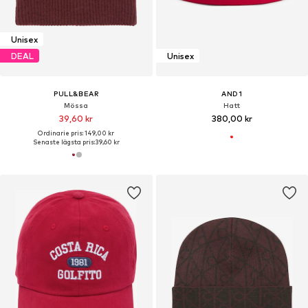
Unisex
DEAL
Unisex
PULL&BEAR
AND1
Mössa
Hatt
39,60 kr
380,00 kr
Ordinarie pris: 149,00 kr
Senaste lägsta pris:
39,60 kr