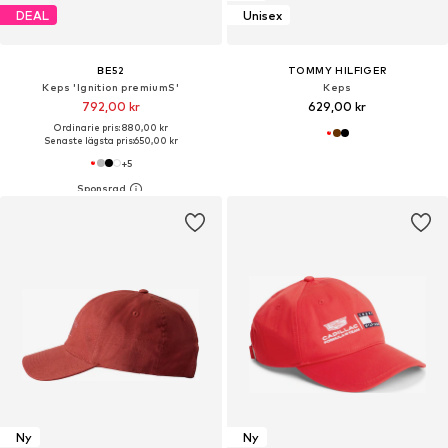
DEAL
Unisex
BE52
TOMMY HILFIGER
Keps 'Ignition premiumS'
Keps
792,00 kr
629,00 kr
Ordinarie pris: 880,00 kr
Senaste lägsta pris:
650,00 kr
+
5
Ny
Ny