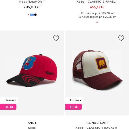
Keps 'Lazy Girl'
Keps ' CLASSIC 6 PANEL '
285,00 kr
455,13 kr
Ordinarie pris: 505,70 kr
Senaste lägsta pris:
455,13 kr
Unisex
Unisex
DEAL
DEAL
AND1
TRENDSPLANT
Keps
Keps ' CLASSIC TRUCKER '