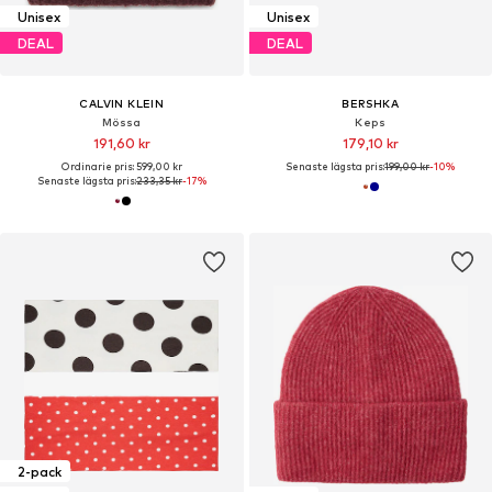
Unisex
Unisex
DEAL
DEAL
CALVIN KLEIN
BERSHKA
Mössa
Keps
191,60 kr
179,10 kr
Ordinarie pris: 599,00 kr
Senaste lägsta pris:
199,00 kr
-10%
Senaste lägsta pris:
233,35 kr
-17%
2-pack