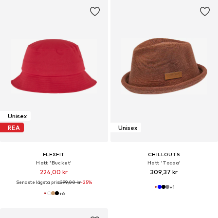
Unisex
REA
Unisex
FLEXFIT
CHILLOUTS
Hatt 'Bucket'
Hatt 'Tocoa'
224,00 kr
309,37 kr
Senaste lägsta pris:
299,00 kr
-25%
+
1
+
6