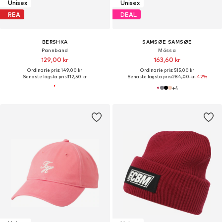
Unisex
Unisex
REA
DEAL
BERSHKA
SAMSØE SAMSØE
Pannband
Mössa
129,00 kr
163,60 kr
Ordinarie pris: 149,00 kr
Ordinarie pris: 515,00 kr
Senaste lägsta pris:
112,50 kr
Senaste lägsta pris:
284,00 kr
-42%
+
4