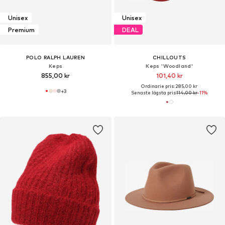
Unisex
Unisex
Premium
DEAL
POLO RALPH LAUREN
CHILLOUTS
Keps
Keps 'Woodland'
855,00 kr
101,40 kr
Ordinarie pris: 285,00 kr
+
3
Senaste lägsta pris:
114,00 kr
-11%