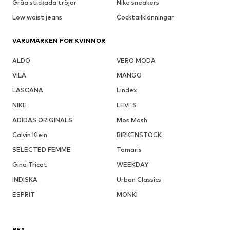
Gråa stickada tröjor
Nike sneakers
Low waist jeans
Cocktailklänningar
VARUMÄRKEN FÖR KVINNOR
ALDO
VERO MODA
VILA
MANGO
LASCANA
Lindex
NIKE
LEVI'S
ADIDAS ORIGINALS
Mos Mosh
Calvin Klein
BIRKENSTOCK
SELECTED FEMME
Tamaris
Gina Tricot
WEEKDAY
INDISKA
Urban Classics
ESPRIT
MONKI
REA