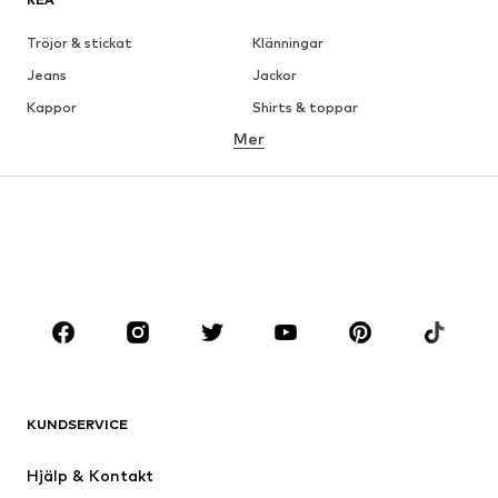
Tröjor & stickat
Klänningar
Jeans
Jackor
Kappor
Shirts & toppar
Mer
Byxor
Underkläder
Kjolar
Blusar & tunikor
Sweat
Kavajer
Badkläder
Jumpsuits & overaller
Stora storlekar
Skor
Sport
Accessoarer
Premium
KLÄDER
KUNDSERVICE
Nytt
Populärt
Klänningar
Jeans
Hjälp & Kontakt
Shirts & toppar
Byxor