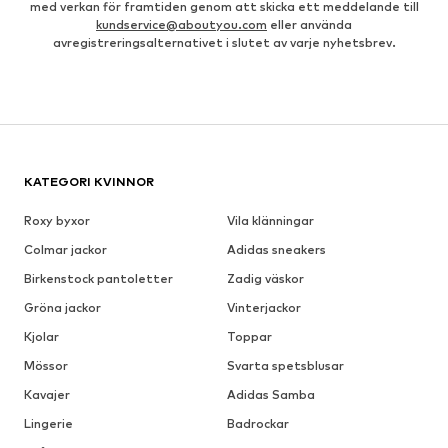
med verkan för framtiden genom att skicka ett meddelande till
kundservice@aboutyou.com
eller använda
avregistreringsalternativet i slutet av varje nyhetsbrev.
KATEGORI KVINNOR
Roxy byxor
Vila klänningar
Colmar jackor
Adidas sneakers
Birkenstock pantoletter
Zadig väskor
Gröna jackor
Vinterjackor
Kjolar
Toppar
Mössor
Svarta spetsblusar
Kavajer
Adidas Samba
Lingerie
Badrockar