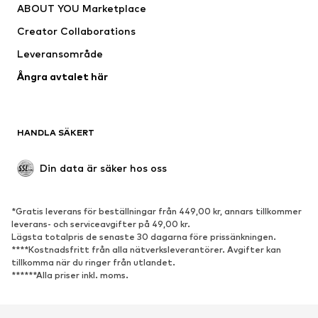
ABOUT YOU Marketplace
Jackor
Tröjor & stickat
Creator Collaborations
Underkläder
Blusar & tunikor
Leveransområde
Kappor
Kjolar
Ångra avtalet här
Badkläder
Sweat
Kavajer
Jumpsuits & overaller
Stora storlekar
Mammakläder
HANDLA SÄKERT
Tillfällen
Exklusiv
Upcycling
Din data är säker hos oss
SKOR
*Gratis leverans för beställningar från 449,00 kr, annars tillkommer
Nytt
Populärt
leverans- och serviceavgifter på 49,00 kr.
Lägsta totalpris de senaste 30 dagarna före prissänkningen.
Sneakers
Stövletter
****Kostnadsfritt från alla nätverksleverantörer. Avgifter kan
Pumps & högklackade skor
Stövlar
tillkomma när du ringer från utlandet.
******Alla priser inkl. moms.
Sandaler
Lågskor
Sportskor
Ballerinaskor