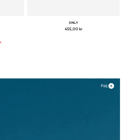
ONLY
455,00 kr
M, L
Tillgängliga storlekar: 37, 38, 39, 40, 41
%
n
Lägg till i varukorgen
Följ