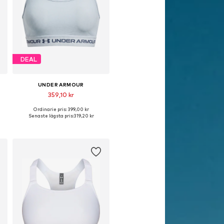
DEAL
UNDER ARMOUR
359,10 kr
Ordinarie pris: 399,00 kr
a storlekar: XS A-C, S A-C, L A-C, XL A-C
Tillgängliga storlekar: XS, S, XL
Senaste lägsta pris:
319,20 kr
Lägg till i varukorgen