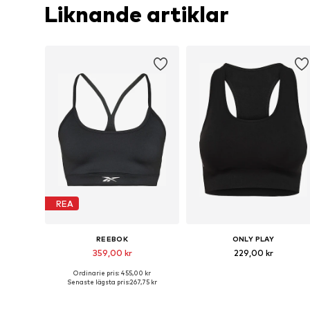
Liknande artiklar
REA
REEBOK
ONLY PLAY
359,00 kr
229,00 kr
Ordinarie pris: 455,00 kr
Tillgängliga storlekar: S, M, L, XL
Tillgängliga storlekar: S, M, L
Senaste lägsta pris:
267,75 kr
Lägg till i varukorgen
Lägg till i varukorgen