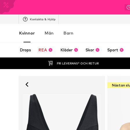
Kontakta & Hjälp
Kvinnor
Män
Barn
Drops
REA
Kläder
Skor
Sport
FRI LEVERANS* OCH RETUR
Nästan sl