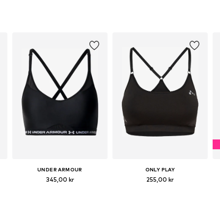
UNDER ARMOUR
ONLY PLAY
345,00 kr
255,00 kr
Tillgängliga storlekar: XS, S, M, L, XL
Tillgängliga storlekar: S, M, L
Lägg till i varukorgen
Lägg till i varukorgen