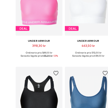
DEAL
DEAL
UNDER ARMOUR
UNDER ARMOUR
398,30 kr
463,50 kr
Ordinarie pris: 569,00 kr
Ordinarie pris: 515,00 kr
Tillgängliga storlekar: XS, S, M, L, XL
Tillgänglig
Senaste lägsta pris:
455,20 kr
-12%
Senaste lägsta pris:
459,00 kr
Lägg till i varukorgen
Lägg till i varukorgen