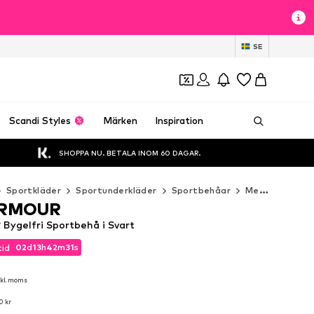
t
SE
Scandi Styles
Märken
Inspiration
SHOPPA NU. BETALA INOM 60 DAGAR.
Sportkläder
Sportunderkläder
Sportbehåar
Medium support
ARMOUR
ygelfri Sportbehå i Svart
02
d
13
h
42
m
29
s
tid
02
d
13
h
42
m
29
s
tid
nkl. moms
nkl. moms
0 kr
0 kr