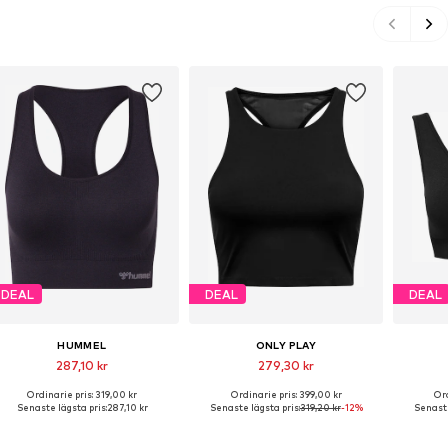
DEAL
DEAL
DEAL
HUMMEL
ONLY PLAY
287,10 kr
279,30 kr
Ordinarie pris: 319,00 kr
Ordinarie pris: 399,00 kr
Ord
Tillgängliga storlekar: XS, S, M, L, XL
Tillgängliga storlekar: XS, S, L
Tillgän
Senaste lägsta pris:
287,10 kr
Senaste lägsta pris:
319,20 kr
-12%
Senaste
Lägg till i varukorgen
Lägg till i varukorgen
Lägg