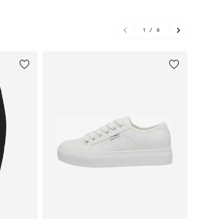
1
/
8