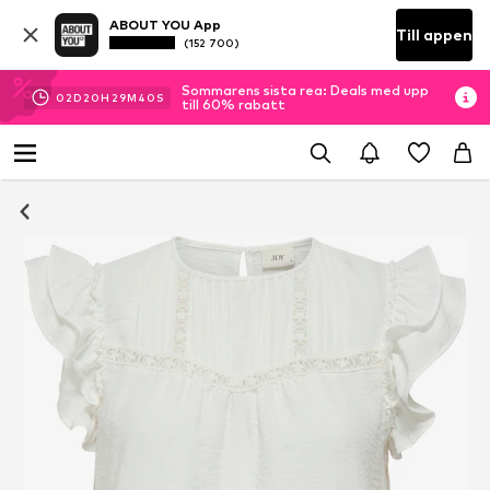
ABOUT YOU App
Till appen
(152 700)
Sommarens sista rea: Deals med upp
02
D
20
H
29
M
39
S
till 60% rabatt