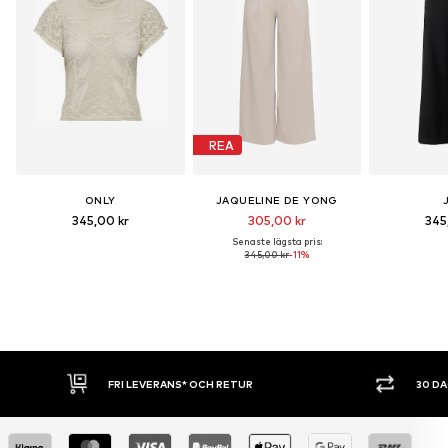
REA
ONLY
JAQUELINE DE YONG
345,00 kr
305,00 kr
345
Senaste lägsta pris:
345,00 kr
-11%
30 DAGARS ÖPPET KÖP
SHOPPA NU.