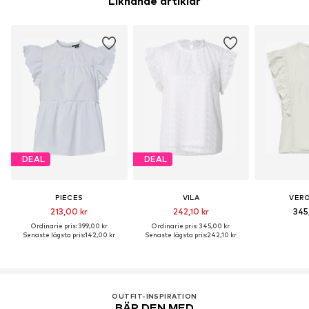
Liknande artiklar
Artikelnr.
JDY9bu8003000001
DEAL
DEAL
PIECES
VILA
VER
213,00 kr
242,10 kr
345
Ordinarie pris: 399,00 kr
Ordinarie pris: 345,00 kr
Senaste lägsta pris:
142,00 kr
Senaste lägsta pris:
242,10 kr
OUTFIT-INSPIRATION
BÄR DEN MED