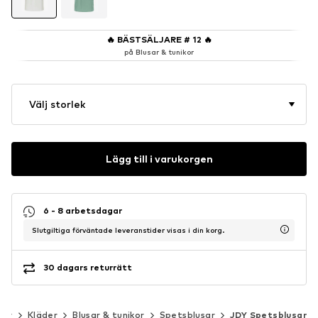
🔥
BÄSTSÄLJARE # 12
🔥
på Blusar & tunikor
Välj storlek
Lägg till i varukorgen
6 - 8 arbetsdagar
Slutgiltiga förväntade leveranstider visas i din korg.
30 dagars returrätt
nor
Kläder
Blusar & tunikor
Spetsblusar
JDY Spetsblusar