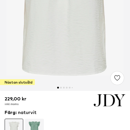
Nästan slutsåld
229,00 kr
229,00 kr
inkl. moms
inkl. moms
Färg
:
naturvit