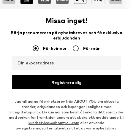
Missa inget!
Börja prenumerera på nyhetsbrevet och få exklusiva
erbjudanden
För kvinnor
För män
Din e-postadress
Registrera dig
Jag vill gärna få nyhetsbrev från ABOUT YOU om aktuella
trender, erbjudanden och kuponger i enlighet med
Integritetspolicy
. Du kan när som helst återkalla ditt samtycke
med verkan för framtiden genom att skicka ett meddelande till
kundservice@aboutyou.com
eller använda
avregistreringsalternativet i slutet av varje nyhetsbrev.