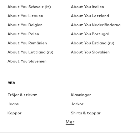
About You Schweiz (it)
About You Italien
About You Litauen
About You Lettland
About You Belgien
About You Nederländerna
About You Polen
About You Portugal
About You Rumänien
About You Estland (ru)
About You Lettland (ru)
About You Slovakien
About You Slovenien
REA
Tröjor & stickat
Klänningar
Jeans
Jackor
Kappor
Shirts & toppar
Mer
Byxor
Underkläder
Kjolar
Blusar & tunikor