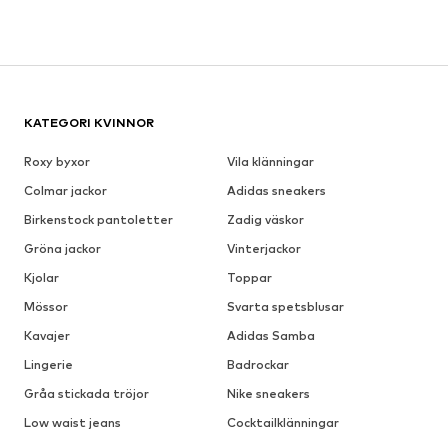
KATEGORI KVINNOR
Roxy byxor
Vila klänningar
Colmar jackor
Adidas sneakers
Birkenstock pantoletter
Zadig väskor
Gröna jackor
Vinterjackor
Kjolar
Toppar
Mössor
Svarta spetsblusar
Kavajer
Adidas Samba
Lingerie
Badrockar
Gråa stickada tröjor
Nike sneakers
Low waist jeans
Cocktailklänningar