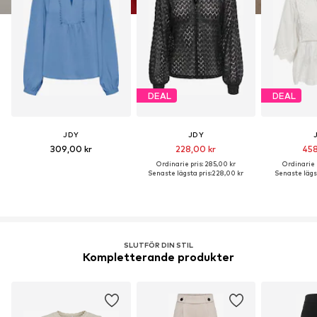
DEAL
DEAL
JDY
JDY
309,00 kr
228,00 kr
458
Ordinarie pris: 285,00 kr
Ordinarie p
Senaste lägsta pris:
228,00 kr
Senaste lägst
SLUTFÖR DIN STIL
Kompletterande produkter