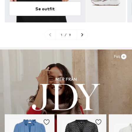
Se outfit
1
/
9
Följ
MER FRÅN