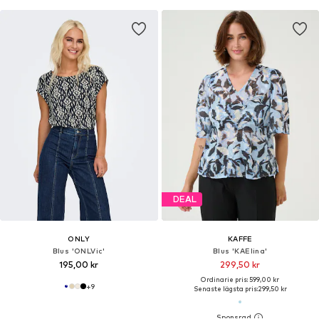
DEAL
ONLY
KAFFE
Blus 'ONLVic'
Blus 'KAElina'
195,00 kr
299,50 kr
Ordinarie pris: 599,00 kr
+
9
Senaste lägsta pris:
299,50 kr