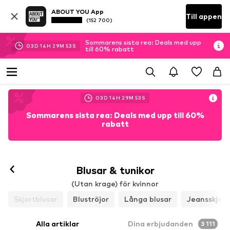
ABOUT YOU App
Till appen
(152 700)
Sommarens sista rea: Deals med upp
03
D
14
H
29
M
52
S
till 60% rabatt
03
D
14
H
29
M
52
S
Sommarens sista rea: Deals med upp till 60%
rabatt
Blusar & tunikor
(Utan krage) för kvinnor
Skjortblusar
Bluströjor
Långa blusar
Jeansskjort
Alla artiklar
Dina erbjudanden
3 111