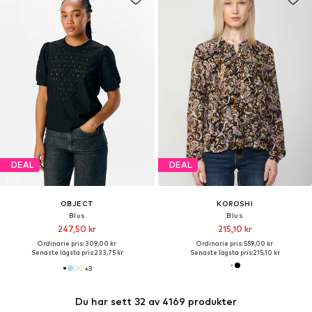
DEAL
DEAL
OBJECT
KOROSHI
Blus
Blus
247,50 kr
215,10 kr
Ordinarie pris: 309,00 kr
Ordinarie pris: 559,00 kr
Senaste lägsta pris:
233,75 kr
Senaste lägsta pris:
215,10 kr
+
3
Du har sett 32 av 4169 produkter