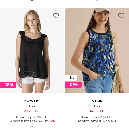
Ny
DEAL
DEAL
KOROSHI
CECIL
Blus
Blus
299,50 kr
346,50 kr
Ordinarie pris: 599,00 kr
Ordinarie pris: 435,00 kr
Senaste lägsta pris:
479,20 kr
-37%
Senaste lägsta pris:
346,50 kr