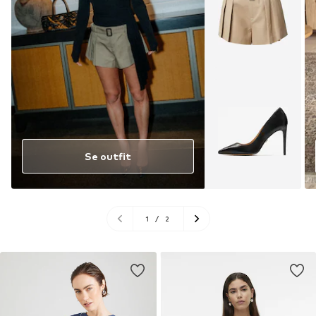
Se outfit
1
/
2