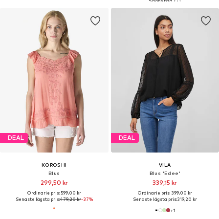
DEAL
DEAL
KOROSHI
VILA
Blus
Blus 'Edee'
299,50 kr
339,15 kr
Ordinarie pris: 599,00 kr
Ordinarie pris: 399,00 kr
Senaste lägsta pris:
479,20 kr
-37%
Senaste lägsta pris:
319,20 kr
+
1