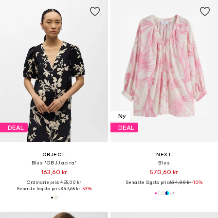
Ny
DEAL
DEAL
OBJECT
NEXT
Blus 'OBJJacira'
Blus
163,60 kr
570,60 kr
Ordinarie pris: 455,00 kr
Senaste lägsta pris:
634,00 kr
-10%
Senaste lägsta pris:
347,65 kr
-53%
+
1