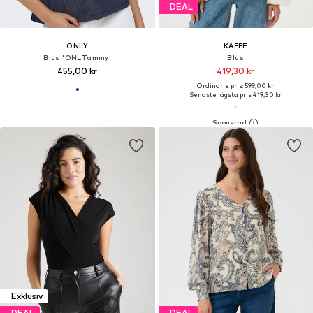
DEAL
ONLY
KAFFE
Blus 'ONLTammy'
Blus
455,00 kr
419,30 kr
Ordinarie pris: 599,00 kr
Senaste lägsta pris:
419,30 kr
Exklusiv
DEAL
DEAL