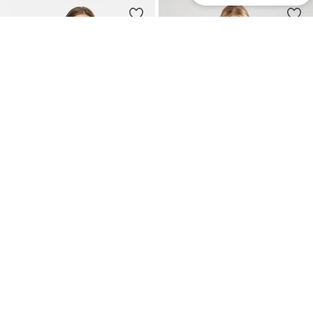
REA
DEAL
VILA
VERO MODA
Blus 'VICAPERA'
Blus 'VMMilla'
275,00 kr
229,50 kr
Ordinarie pris: 399,00 kr
Ordinarie pris: 285,00 kr
Senaste lägsta pris:
192,50 kr
Senaste lägsta pris:
228,00 kr
+
3