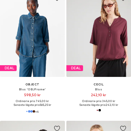
DEAL
DEAL
OBJECT
CECIL
Blus 'OBJFrame'
Blus
598,50 kr
242,10 kr
Ordinarie pris: 745,00 kr
Ordinarie pris: 345,00 kr
Senaste lägsta pris:
565,25 kr
Senaste lägsta pris:
242,10 kr
+
4