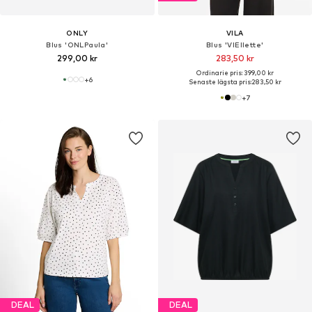
ONLY
VILA
Blus 'ONLPaula'
Blus 'VIEllette'
299,00 kr
283,50 kr
Ordinarie pris: 399,00 kr
+
6
Senaste lägsta pris:
283,50 kr
+
7
DEAL
DEAL