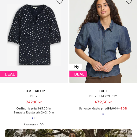
Ny
DEAL
DEAL
TOM TAILOR
ICHI
Blus
Blus 'IHARCHER'
242,10 kr
479,50 kr
Ordinarie pris: 345,00 kr
Senaste lägsta pris:
685,00 kr
-30%
Senaste lägsta pris:
242,10 kr