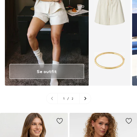
Se outfit
1
/
2