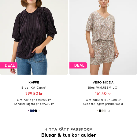
DEAL
DEAL
KAFFE
VERO MODA
Blus 'KA Caca'
Blus 'VMJESMILO'
299,50 kr
161,40 kr
Ordinarie pris: 599,00 kr
Ordinarie pris: 345,00 kr
Senaste lägsta pris:
299,50 kr
Senaste lägsta pris:
107,60 kr
+
1
+
3
HITTA RÄTT PASSFORM
Blusar & tunikor guider