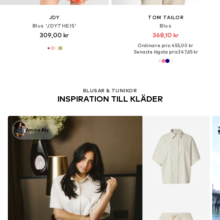
JDY
TOM TAILOR
Blus 'JDYTHEIS'
Blus
309,00 kr
368,10 kr
Ordinarie pris: 455,00 kr
Senaste lägsta pris:
347,65 kr
BLUSAR & TUNIKOR
INSPIRATION TILL KLÄDER
Amira Aly