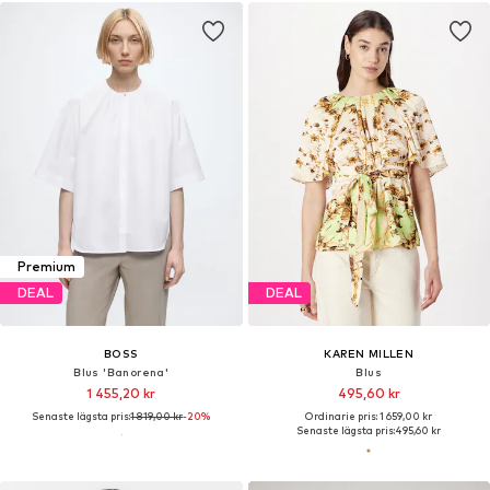
Premium
DEAL
DEAL
BOSS
KAREN MILLEN
Blus 'Banorena'
Blus
1 455,20 kr
495,60 kr
Senaste lägsta pris:
1 819,00 kr
-20%
Ordinarie pris: 1 659,00 kr
Senaste lägsta pris:
495,60 kr