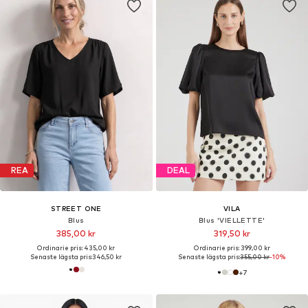
REA
DEAL
STREET ONE
VILA
Blus
Blus 'VIELLETTE'
385,00 kr
319,50 kr
Ordinarie pris: 435,00 kr
Ordinarie pris: 399,00 kr
Senaste lägsta pris:
346,50 kr
Senaste lägsta pris:
355,00 kr
-10%
+
7