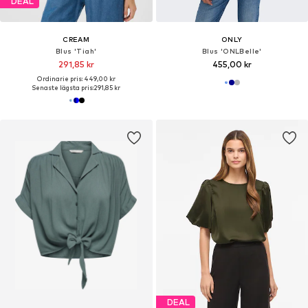
DEAL
CREAM
ONLY
Blus 'Tiah'
Blus 'ONLBelle'
291,85 kr
455,00 kr
Ordinarie pris: 449,00 kr
Senaste lägsta pris:
291,85 kr
DEAL