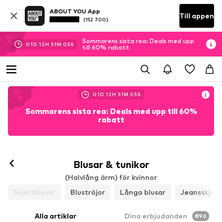
ABOUT YOU App
Till appen
(152 700)
Sommarens sista rea: Deals med upp
01
D
12
H
51
M
03
S
till 60% rabatt
01
D
12
H
51
M
03
S
Sommarens sista rea: Deals med upp till 60%
rabatt
Blusar & tunikor
(Halvlång ärm) för kvinnor
Skjortblusar
Bluströjor
Långa blusar
Jeansskjort
Alla artiklar
Dina erbjudanden
896