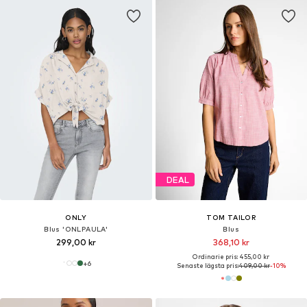
DEAL
ONLY
TOM TAILOR
Blus 'ONLPAULA'
Blus
299,00 kr
368,10 kr
Ordinarie pris: 455,00 kr
+
6
Senaste lägsta pris:
409,00 kr
-10%