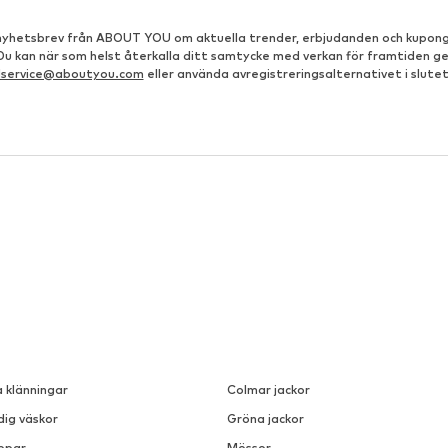
å nyhetsbrev från ABOUT YOU om aktuella trender, erbjudanden och kupong
 Du kan när som helst återkalla ditt samtycke med verkan för framtiden g
dservice@aboutyou.com
eller använda avregistreringsalternativet i slutet
a klänningar
Colmar jackor
dig väskor
Gröna jackor
ppar
Mössor