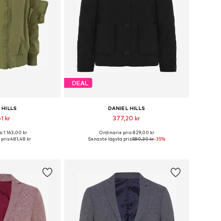
DEAL
 HILLS
DANIEL HILLS
1 kr
377,20 kr
: 1 163,00 kr
Ordinarie pris: 829,00 kr
storlekar: S
Tillgängliga storlekar: XL
pris:
481,48 kr
Senaste lägsta pris:
580,30 kr
-35%
 varukorgen
Lägg till i varukorgen