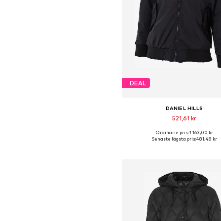
DEAL
DANIEL HILLS
521,61 kr
Ordinarie pris: 1 163,00 kr
Tillgängliga storlekar: M
Senaste lägsta pris:
481,48 kr
Lägg till i varukorge