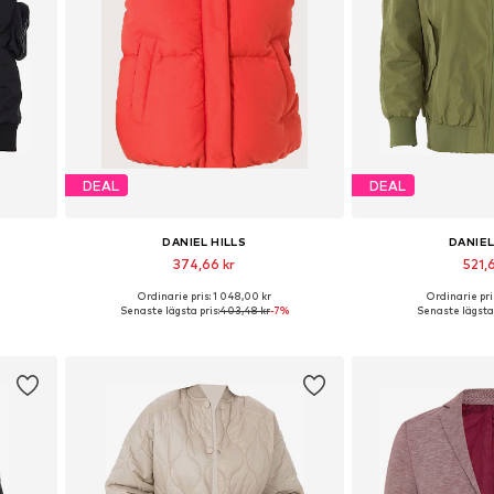
DEAL
DEAL
DANIEL HILLS
DANIEL
374,66 kr
521,6
Ordinarie pris: 1 048,00 kr
Ordinarie pris
Tillgängliga storlekar: XS
Tillgängliga 
Senaste lägsta pris:
403,48 kr
-7%
Senaste lägsta 
n
Lägg till i varukorgen
Lägg till i