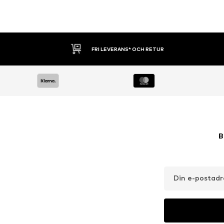
30 DAGARS ÖPPET KÖP
B
Din e-postadr