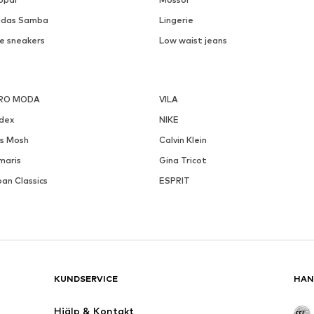
idas Samba
Lingerie
ke sneakers
Low waist jeans
RO MODA
VILA
ndex
NIKE
s Mosh
Calvin Klein
maris
Gina Tricot
an Classics
ESPRIT
KUNDSERVICE
HAN
Hjälp & Kontakt