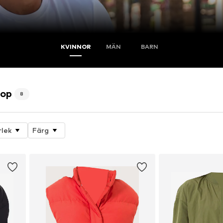
KVINNOR
MÄN
BARN
hop
8
rlek
Färg