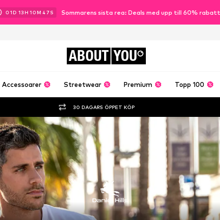
Sommarens sista rea: Deals med upp till 60% rabat
01
D
13
H
10
M
46
S
ABOUT
YOU
Accessoarer
Streetwear
Premium
Topp 100
30 DAGARS ÖPPET KÖP