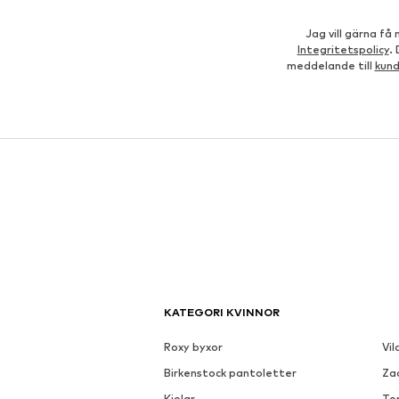
Jag vill gärna f
Integritetspolicy
.
meddelande till
kun
KATEGORI KVINNOR
Roxy byxor
Vil
Birkenstock pantoletter
Za
Kjolar
To