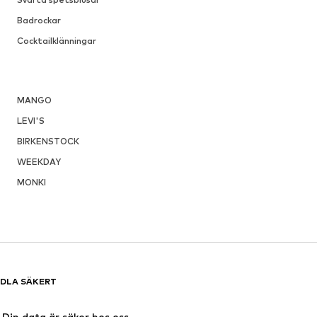
Badrockar
Cocktailklänningar
MANGO
LEVI'S
BIRKENSTOCK
WEEKDAY
MONKI
DLA SÄKERT
Din data är säker hos oss