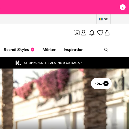
t
SE
Scandi Styles
Märken
Inspiration
SHOPPA NU. BETALA INOM 60 DAGAR.
FÖLJ