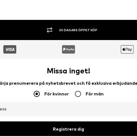
SHOPPA NU. BETALA INOM 60 DAGAR.
Missa inget!
örja prenumerera på nyhetsbrevet och få exklusiva erbjudand
För kvinnor
För män
ess
Registrera dig