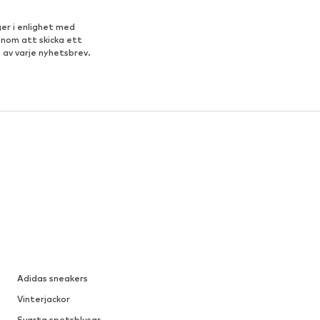
er i enlighet med
enom att skicka ett
 av varje nyhetsbrev.
Adidas sneakers
Vinterjackor
Svarta spetsblusar