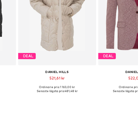
DEAL
DEAL
DANIEL HILLS
DANIEL
521,61 kr
522,
Ordinarie pris: 1 163,00 kr
Ordinarie pris
Tillgängliga storlekar: XL
Tillgängliga 
Senaste lägsta pris:
481,48 kr
Senaste lägsta pri
n
Lägg till i varukorgen
Lägg till i