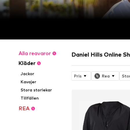
Alla reavaror
Daniel Hills Online S
Kläder
Jackor
Pris
Rea
Sto
Kavajer
Stora storlekar
Tillfällen
REA