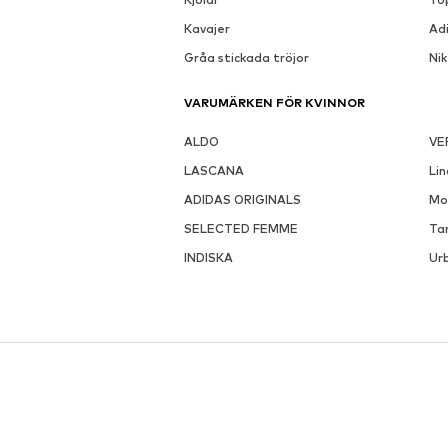
Kavajer
Ad
Gråa stickada tröjor
Ni
VARUMÄRKEN FÖR KVINNOR
ALDO
VE
LASCANA
Li
ADIDAS ORIGINALS
Mo
SELECTED FEMME
Ta
INDISKA
Urb