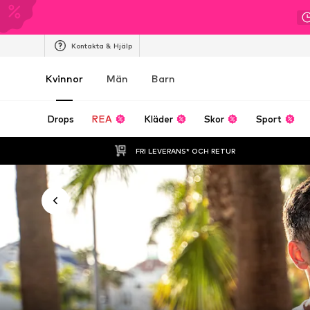
Kontakta & Hjälp
Kvinnor
Män
Barn
Drops
REA
Kläder
Skor
Sport
FRI LEVERANS* OCH RETUR