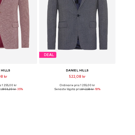
DEAL
 HILLS
DANIEL HILLS
08 kr
522,08 kr
: 1 255,00 kr
Ordinarie pris: 1 255,00 kr
storlekar: 46
Tillgängliga storlekar: 48
s:
803,20 kr
-35%
Senaste lägsta pris:
642,56 kr
-18%
 varukorgen
Lägg till i varukorgen