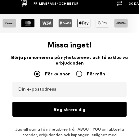
FRI LEVERANS* OCH RETUR
30 D
Missa inget!
Börja prenumerera på nyhetsbrevet och få exklusiva
erbjudanden
För kvinnor
För män
Din e-postadress
Registrera dig
Jag vill gärna få nyhetsbrev från ABOUT YOU om aktuella
trender, erbjudanden och kuponger i enlighet med