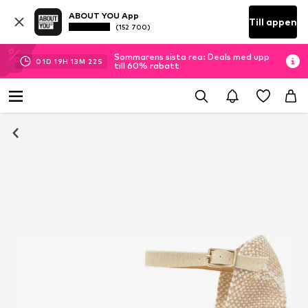
ABOUT YOU App
Till appen
(152 700)
Sommarens sista rea: Deals med upp
01
D
19
H
13
M
22
S
till 60% rabatt