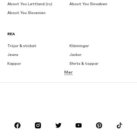
About You Lettland (ru)
About You Slovakien
About You Slovenien
REA
Tröjor & stickat
Klänningar
Jeans
Jackor
Kappor
Shirts & toppar
Mer
Byxor
Underkläder
Kjolar
Blusar & tunikor
Sweat
Kavajer
Badkläder
Jumpsuits & overaller
Stora storlekar
Skor
Sport
Accessoarer
Premium