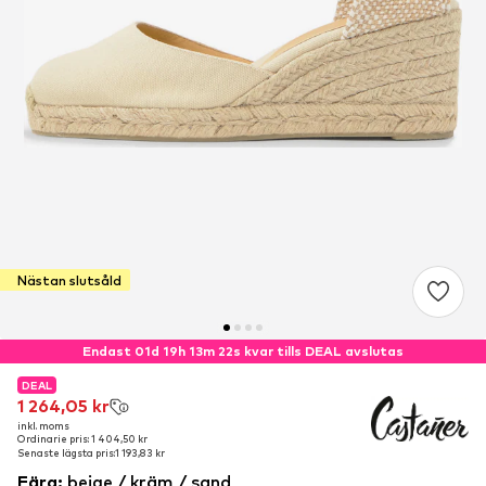
Nästan slutsåld
Endast 01d 19h 13m 22s kvar tills DEAL avslutas
DEAL
DEAL
1 264,05 kr
1 264,05 kr
inkl. moms
inkl. moms
Ordinarie pris: 1 404,50 kr
Ordinarie pris: 1 404,50 kr
Senaste lägsta pris:
Senaste lägsta pris:
1 193,83 kr
1 193,83 kr
Färg
:
beige / kräm / sand