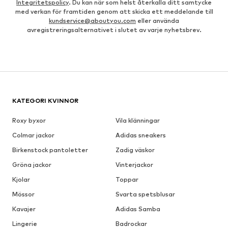
Integritetspolicy
. Du kan när som helst återkalla ditt samtycke
med verkan för framtiden genom att skicka ett meddelande till
kundservice@aboutyou.com
eller använda
avregistreringsalternativet i slutet av varje nyhetsbrev.
KATEGORI KVINNOR
Roxy byxor
Vila klänningar
Colmar jackor
Adidas sneakers
Birkenstock pantoletter
Zadig väskor
Gröna jackor
Vinterjackor
Kjolar
Toppar
Mössor
Svarta spetsblusar
Kavajer
Adidas Samba
Lingerie
Badrockar