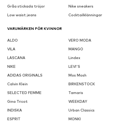
Gråa stickada tröjor
Nike sneakers
Low waist jeans
Cocktailklänningar
VARUMÄRKEN FÖR KVINNOR
ALDO
VERO MODA
VILA
MANGO
LASCANA
Lindex
NIKE
LEVI'S
ADIDAS ORIGINALS
Mos Mosh
Calvin Klein
BIRKENSTOCK
SELECTED FEMME
Tamaris
Gina Tricot
WEEKDAY
INDISKA
Urban Classics
ESPRIT
MONKI