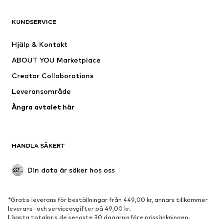
KLÄDER
KUNDSERVICE
Nytt
Populärt
Klänningar
Jeans
Hjälp & Kontakt
Shirts & toppar
Byxor
ABOUT YOU Marketplace
Jackor
Tröjor & stickat
Creator Collaborations
Underkläder
Blusar & tunikor
Leveransområde
Kappor
Kjolar
Ångra avtalet här
Badkläder
Sweat
Kavajer
Jumpsuits & overaller
Stora storlekar
Mammakläder
HANDLA SÄKERT
Tillfällen
Exklusiv
Upcycling
Din data är säker hos oss
SKOR
*Gratis leverans för beställningar från 449,00 kr, annars tillkommer
Nytt
Populärt
leverans- och serviceavgifter på 49,00 kr.
Lägsta totalpris de senaste 30 dagarna före prissänkningen.