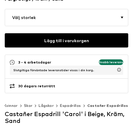
Välj storlek
Lägg till i varukorgen
3 - 4 arbetsdagar
Snabb leverans
Slutgiltiga förväntade leveranstider visas i din korg.
30 dagars returrätt
Kvinnor
Skor
Lågskor
Espadrillos
Castañer Espadrillos
Castañer Espadrill 'Carol' i Beige, Kräm,
Sand