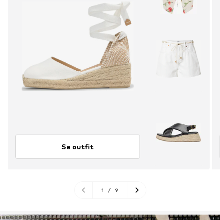
Se outfit
1
/
9