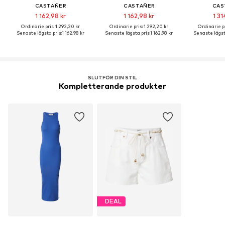
CASTAÑER
CASTAÑER
CAS
1 162,98 kr
1 162,98 kr
1 31
Ordinarie pris: 1 292,20 kr
Ordinarie pris: 1 292,20 kr
Ordinarie pr
Senaste lägsta pris:
1 162,98 kr
Senaste lägsta pris:
1 162,98 kr
Senaste lägst
SLUTFÖR DIN STIL
Kompletterande produkter
DEAL