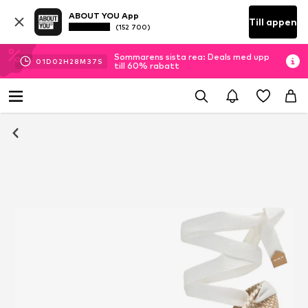
ABOUT YOU App
Till appen
(152 700)
Sommarens sista rea: Deals med upp
01
D
02
H
28
M
36
S
till 60% rabatt