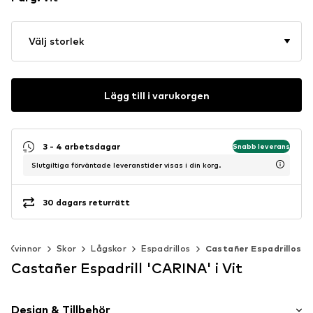
Välj storlek
Lägg till i varukorgen
3 - 4 arbetsdagar
Snabb leverans
Slutgiltiga förväntade leveranstider visas i din korg.
30 dagars returrätt
Kvinnor
Skor
Lågskor
Espadrillos
Castañer Espadrillos
Castañer Espadrill 'CARINA' i Vit
Design & Tillbehör