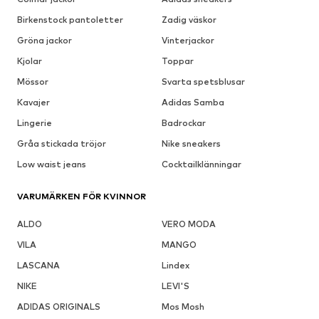
Birkenstock pantoletter
Zadig väskor
Gröna jackor
Vinterjackor
Kjolar
Toppar
Mössor
Svarta spetsblusar
Kavajer
Adidas Samba
Lingerie
Badrockar
Gråa stickada tröjor
Nike sneakers
Low waist jeans
Cocktailklänningar
VARUMÄRKEN FÖR KVINNOR
ALDO
VERO MODA
VILA
MANGO
LASCANA
Lindex
NIKE
LEVI'S
ADIDAS ORIGINALS
Mos Mosh