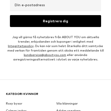
Din e-postadress
Registrera dig
Jag vill gärna få nyhetsbrev från ABOUT YOU om aktuella
trender, erbjudanden och kuponger i enlighet med
Integritetspolicy
. Du kan när som helst återkalla ditt samtycke
med verkan för framtiden genom att skicka ett meddelande till
kundservice@aboutyou.com
eller använda
avregistreringsalternativet i slutet av varje nyhetsbrev.
KATEGORI KVINNOR
Roxy byxor
Vila klänningar
Colmar jackor
Adidas sneakers