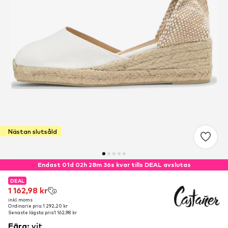
Nästan slutsåld
Endast 01d 02h 28m 35s kvar tills DEAL avslutas
DEAL
DEAL
1 162,98 kr
1 162,98 kr
inkl. moms
inkl. moms
Ordinarie pris: 1 292,20 kr
Ordinarie pris: 1 292,20 kr
Senaste lägsta pris:
Senaste lägsta pris:
1 162,98 kr
1 162,98 kr
Färg
:
vit