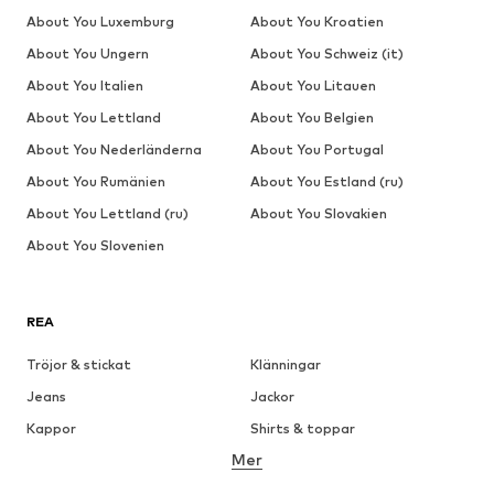
About You Luxemburg
About You Kroatien
About You Ungern
About You Schweiz (it)
About You Italien
About You Litauen
About You Lettland
About You Belgien
About You Nederländerna
About You Portugal
About You Rumänien
About You Estland (ru)
About You Lettland (ru)
About You Slovakien
About You Slovenien
REA
Tröjor & stickat
Klänningar
Jeans
Jackor
Kappor
Shirts & toppar
Mer
Byxor
Underkläder
Kjolar
Blusar & tunikor