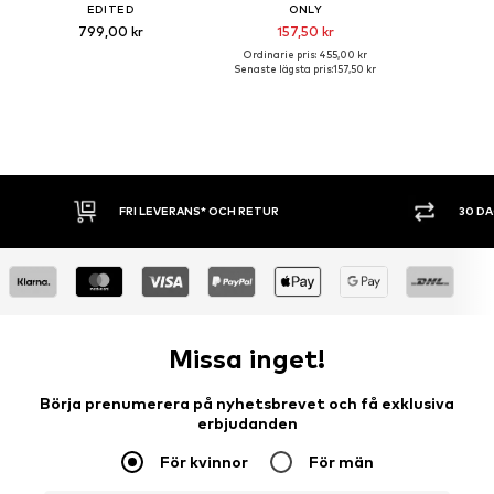
EDITED
ONLY
799,00 kr
157,50 kr
Ordinarie pris: 455,00 kr
Senaste lägsta pris:
157,50 kr
RANS* OCH RETUR
30 DAGARS ÖPPET KÖP
Missa inget!
Börja prenumerera på nyhetsbrevet och få exklusiva
erbjudanden
För kvinnor
För män