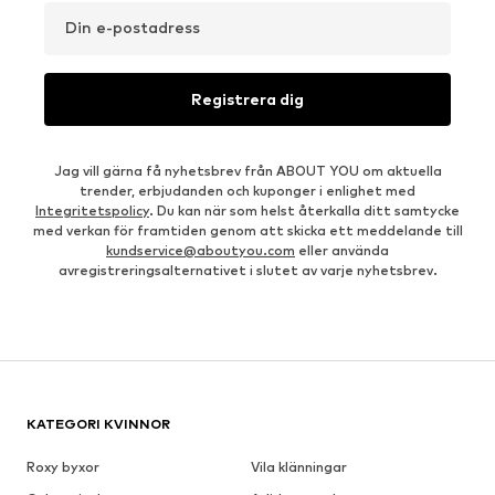
Din e-postadress
Registrera dig
Jag vill gärna få nyhetsbrev från ABOUT YOU om aktuella
trender, erbjudanden och kuponger i enlighet med
Integritetspolicy
. Du kan när som helst återkalla ditt samtycke
med verkan för framtiden genom att skicka ett meddelande till
kundservice@aboutyou.com
eller använda
avregistreringsalternativet i slutet av varje nyhetsbrev.
KATEGORI KVINNOR
Roxy byxor
Vila klänningar