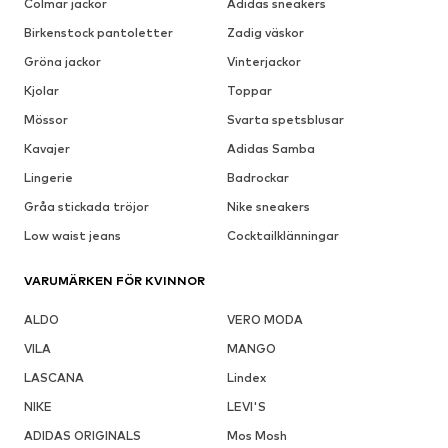
Colmar jackor
Adidas sneakers
Birkenstock pantoletter
Zadig väskor
Gröna jackor
Vinterjackor
Kjolar
Toppar
Mössor
Svarta spetsblusar
Kavajer
Adidas Samba
Lingerie
Badrockar
Gråa stickada tröjor
Nike sneakers
Low waist jeans
Cocktailklänningar
VARUMÄRKEN FÖR KVINNOR
ALDO
VERO MODA
VILA
MANGO
LASCANA
Lindex
NIKE
LEVI'S
ADIDAS ORIGINALS
Mos Mosh