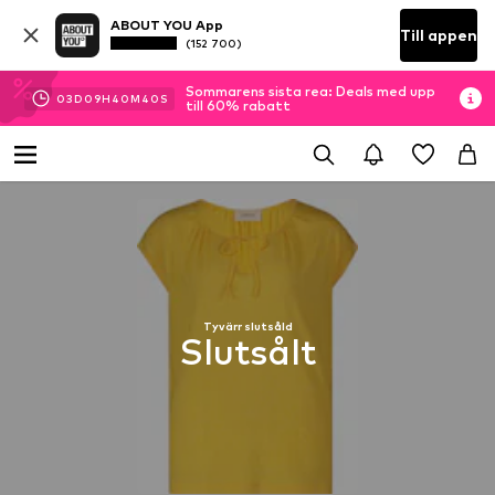
ABOUT YOU App
Till appen
(152 700)
Sommarens sista rea: Deals med upp
03
D
09
H
40
M
40
S
till 60% rabatt
Tyvärr slutsåld
Slutsålt