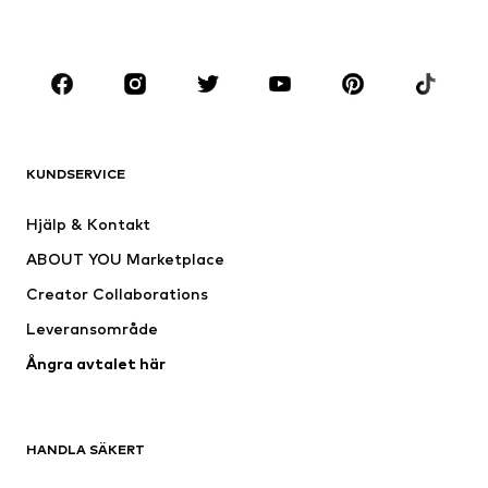
Stora storlekar
Skor
Sport
Accessoarer
Premium
KLÄDER
KUNDSERVICE
Nytt
Populärt
Klänningar
Jeans
Hjälp & Kontakt
Shirts & toppar
Byxor
ABOUT YOU Marketplace
Jackor
Tröjor & stickat
Creator Collaborations
Underkläder
Blusar & tunikor
Leveransområde
Kappor
Kjolar
Ångra avtalet här
Badkläder
Sweat
Kavajer
Jumpsuits & overaller
Stora storlekar
Mammakläder
HANDLA SÄKERT
Tillfällen
Exklusiv