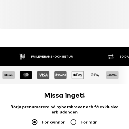
Artikelnr.
CAR1606002000001
customerservice-dachnl@bettybarclay.com
FRI LEVERANS* OCH RETUR
30 D
Missa inget!
Börja prenumerera på nyhetsbrevet och få exklusiva
erbjudanden
För kvinnor
För män