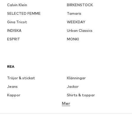
Calvin Klein
BIRKENSTOCK
SELECTED FEMME
Tamaris
Gina Tricot
WEEKDAY
INDISKA
Urban Classics
ESPRIT
MONKI
REA
Tröjor & stickat
Klänningar
Jeans
Jackor
Kappor
Shirts & toppar
Mer
Byxor
Underkläder
Kjolar
Blusar & tunikor
Sweat
Kavajer
Badkläder
Jumpsuits & overaller