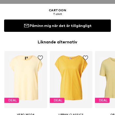
CARTOON
T-shirt
Påminn mig när det är tillgängligt
Liknande alternativ
DEAL
DEAL
DEAL
VERO MODA
URBAN CLASSICS
OB