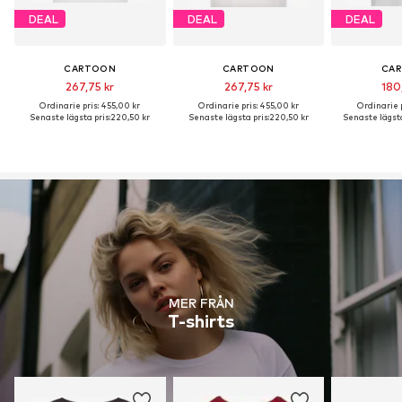
DEAL
DEAL
DEAL
CARTOON
CARTOON
CA
267,75 kr
267,75 kr
180
Ordinarie pris: 455,00 kr
Ordinarie pris: 455,00 kr
Ordinarie p
Senaste lägsta pris:
220,50 kr
Senaste lägsta pris:
220,50 kr
Senaste lägsta
MER FRÅN
T-shirts