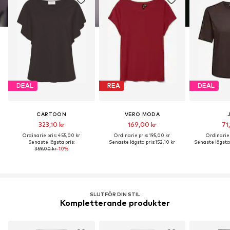
DEAL
REA
DEAL
CARTOON
VERO MODA
323,10 kr
169,00 kr
71
Ordinarie pris: 455,00 kr
Ordinarie pris: 195,00 kr
Ordinarie 
Senaste lägsta pris:
Senaste lägsta pris:
152,10 kr
Senaste lägsta 
359,00 kr
-10%
SLUTFÖR DIN STIL
Kompletterande produkter