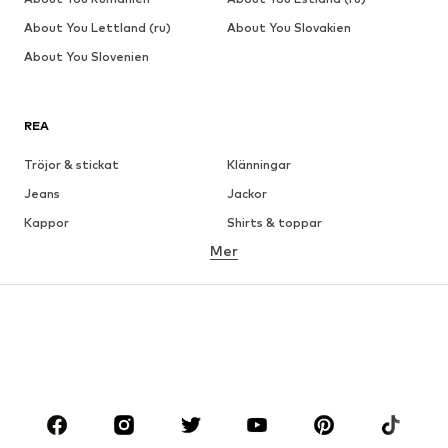
About You Lettland (ru)
About You Slovakien
About You Slovenien
REA
Tröjor & stickat
Klänningar
Jeans
Jackor
Kappor
Shirts & toppar
Mer
Byxor
Underkläder
Kjolar
Blusar & tunikor
Sweat
Kavajer
Badkläder
Jumpsuits & overaller
Stora storlekar
Skor
Sport
Accessoarer
Premium