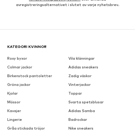
avregistreringsalternativet i slutet av varje nyhetsbrev.
KATEGORI KVINNOR
Roxy byxor
Vila klänningar
Colmar jackor
Adidas sneakers
Birkenstock pantoletter
Zadig väskor
Gröna jackor
Vinterjackor
Kjolar
Toppar
Mössor
Svarta spetsblusar
Kavajer
Adidas Samba
Lingerie
Badrockar
Gråa stickada tröjor
Nike sneakers