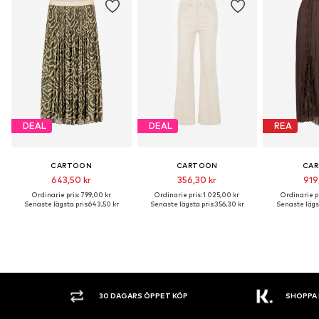
DEAL
DEAL
REA
CARTOON
CARTOON
CA
643,50 kr
356,30 kr
919
Ordinarie pris: 799,00 kr
Ordinarie pris: 1 025,00 kr
Ordinarie pr
Senaste lägsta pris:
643,50 kr
Senaste lägsta pris:
356,30 kr
Senaste lägst
30 DAGARS ÖPPET KÖP
SHOPPA NU. 