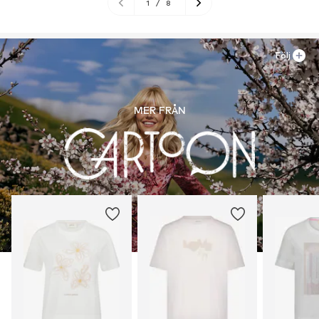
1
/
8
Följ
MER FRÅN