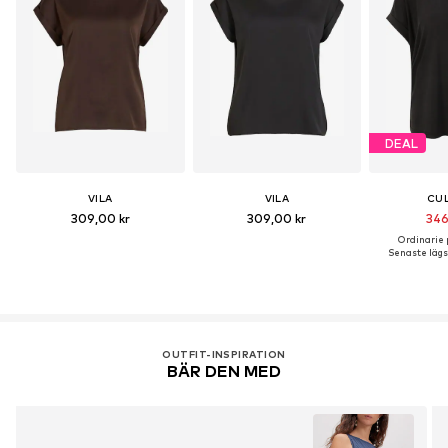
DEAL
VILA
VILA
CU
309,00 kr
309,00 kr
346
Ordinarie p
Senaste lägst
OUTFIT-INSPIRATION
BÄR DEN MED