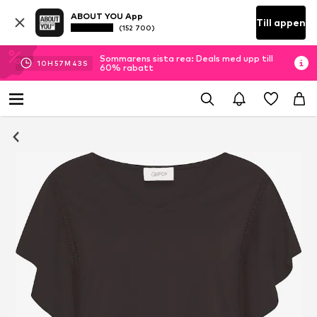
ABOUT YOU App
Till appen
(152 700)
Sommarens sista rea: Deals med upp till
10
H
57
M
42
S
60% rabatt