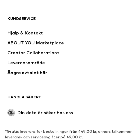
KLÄDER
KUNDSERVICE
Nytt
Populärt
Klänningar
Jeans
Hjälp & Kontakt
Shirts & toppar
Byxor
ABOUT YOU Marketplace
Jackor
Tröjor & stickat
Creator Collaborations
Underkläder
Blusar & tunikor
Leveransområde
Kappor
Kjolar
Ångra avtalet här
Badkläder
Sweat
Kavajer
Jumpsuits & overaller
Stora storlekar
Mammakläder
HANDLA SÄKERT
Tillfällen
Exklusiv
Upcycling
Din data är säker hos oss
SKOR
*Gratis leverans för beställningar från 449,00 kr, annars tillkommer
Nytt
Populärt
leverans- och serviceavgifter på 49,00 kr.