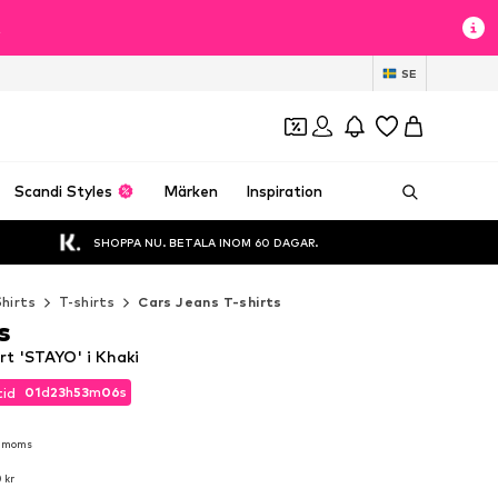
t
SE
Scandi Styles
Märken
Inspiration
SHOPPA NU. BETALA INOM 60 DAGAR.
Shirts
T-shirts
Cars Jeans T-shirts
s
rt 'STAYO' i Khaki
01
d
23
h
53
m
03
s
tid
01
d
23
h
53
m
03
s
tid
l. moms
l. moms
 kr
 kr