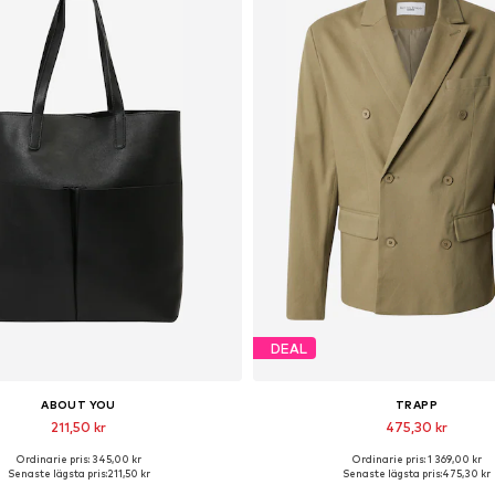
DEAL
ABOUT YOU
TRAPP
211,50 kr
475,30 kr
Ordinarie pris: 345,00 kr
Ordinarie pris: 1 369,00 kr
llgängliga storlekar: One Size
Tillgänglig i många storleka
Senaste lägsta pris:
211,50 kr
Senaste lägsta pris:
475,30 kr