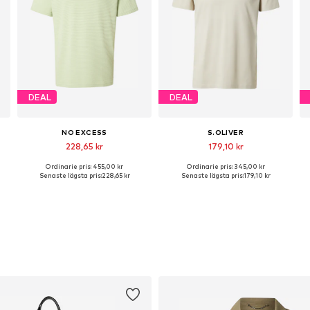
DEAL
DEAL
NO EXCESS
S.OLIVER
228,65 kr
179,10 kr
Ordinarie pris: 455,00 kr
Ordinarie pris: 345,00 kr
Tillgängliga storlekar: M, L, XL, XXL, XXXL
Tillgängliga storlekar: M, L, XL, XXL
Senaste lägsta pris:
228,65 kr
Senaste lägsta pris:
179,10 kr
Lägg till i varukorgen
Lägg till i varukorgen