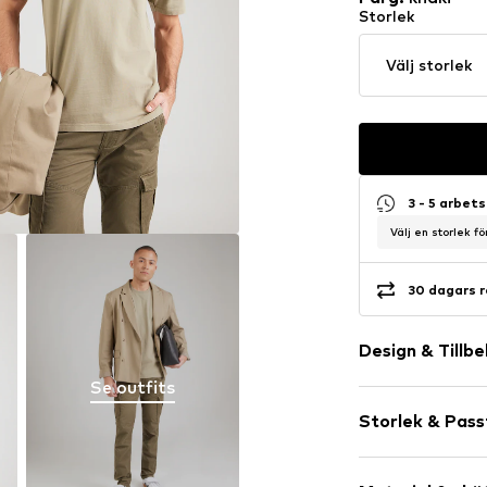
Storlek
Välj storlek
3 - 5 arbet
Välj en storlek f
30 dagars r
Design & Tillb
Se outfits
Neutrala färg
Storlek & Pas
Jersey
Rundringning
Ärmlängd: Fj
Ribbstickad k