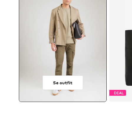
Se outfit
DEAL
Ti