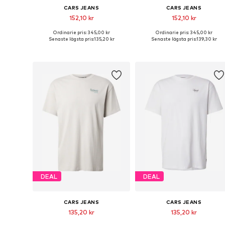
CARS JEANS
CARS JEANS
152,10 kr
152,10 kr
Ordinarie pris: 345,00 kr
Ordinarie pris: 345,00 kr
Tillgängliga storlekar: M, L, XL, XXL
Tillgängliga storlekar: S, M, L, X
Senaste lägsta pris:
135,20 kr
Senaste lägsta pris:
139,30 kr
Lägg till i varukorgen
Lägg till i varukorgen
DEAL
DEAL
CARS JEANS
CARS JEANS
135,20 kr
135,20 kr