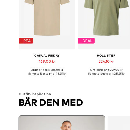
REA
DEAL
CASUAL FRIDAY
HOLLISTER
169,00 kr
224,10 kr
Ordinarie pris: 285,00 kr
Ordinarie pris: 299,00 kr
Tillgängliga storlekar: S, M, L, XL, XXL
Tillgängliga storlekar: M, L
Senaste lägsta pris:
143,65 kr
Senaste lägsta pris:
211,65 kr
Lägg till i varukorgen
Lägg till i varukorgen
Outfit-inspiration
BÄR DEN MED