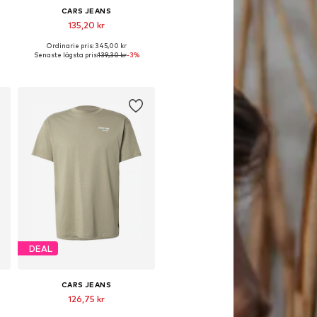
CARS JEANS
135,20 kr
Ordinarie pris: 345,00 kr
L
Tillgängliga storlekar: M, L, XL
Senaste lägsta pris:
139,30 kr
-3%
Lägg till i varukorgen
DEAL
CARS JEANS
126,75 kr