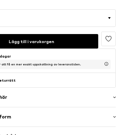
Lägg till i varukorgen
sdagar
ör att få en mer exakt uppskattning av leveranstiden.
eturrätt
ehör
er
sform
ärdedels ärm
rage