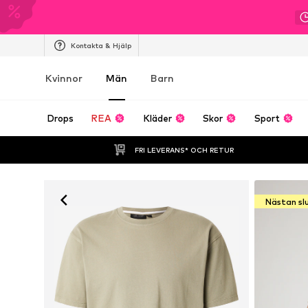
Kontakta & Hjälp
Kvinnor
Män
Barn
Drops
REA
Kläder
Skor
Sport
FRI LEVERANS* OCH RETUR
Nästan sl