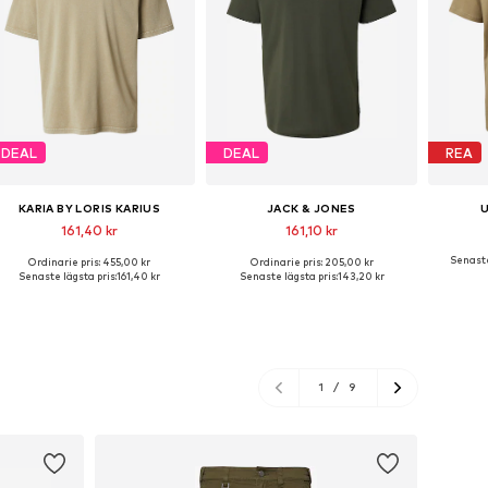
DEAL
DEAL
REA
KARIA BY LORIS KARIUS
JACK & JONES
161,40 kr
161,10 kr
Senaste
Ordinarie pris: 455,00 kr
Ordinarie pris: 205,00 kr
Tillgängliga storlekar: S, M, L, XL, XXL
Tillgängliga storlekar: S, M, L, XL, XXL
Tillgä
Senaste lägsta pris:
161,40 kr
Senaste lägsta pris:
143,20 kr
Lägg till i varukorgen
Lägg till i varukorgen
Lägg
1
/
9