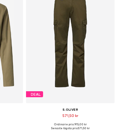
DEAL
S.OLIVER
571,50 kr
Ordinarie pris: 915,00 kr
r
Tillgängliga storlekar: 31-32, 33, 34, 38
Senaste lägsta pris:
571,50 kr