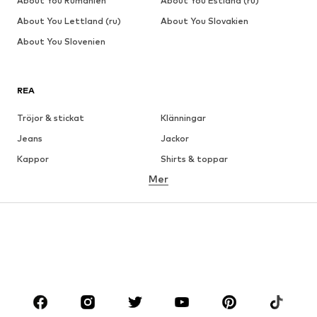
About You Rumänien
About You Estland (ru)
About You Lettland (ru)
About You Slovakien
About You Slovenien
REA
Tröjor & stickat
Klänningar
Jeans
Jackor
Kappor
Shirts & toppar
Mer
Byxor
Underkläder
Kjolar
Blusar & tunikor
Sweat
Kavajer
Badkläder
Jumpsuits & overaller
Stora storlekar
Skor
Sport
Accessoarer
Premium