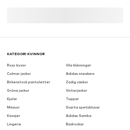
KATEGORI KVINNOR
Roxy byxor
Vila klänningar
Colmar jackor
Adidas sneakers
Birkenstock pantoletter
Zadig väskor
Gröna jackor
Vinterjackor
Kjolar
Toppar
Mössor
Svarta spetsblusar
Kavajer
Adidas Samba
Lingerie
Badrockar