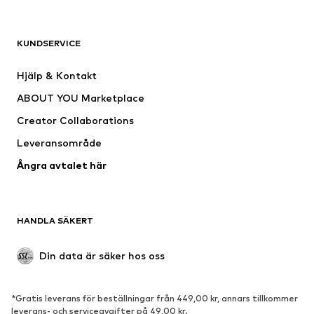
KLÄDER
KUNDSERVICE
Nytt
Populärt
Klänningar
Jeans
Hjälp & Kontakt
Shirts & toppar
Byxor
ABOUT YOU Marketplace
Jackor
Tröjor & stickat
Creator Collaborations
Underkläder
Blusar & tunikor
Leveransområde
Kappor
Kjolar
Ångra avtalet här
Badkläder
Sweat
Kavajer
Jumpsuits & overaller
Stora storlekar
Mammakläder
HANDLA SÄKERT
Tillfällen
Exklusiv
Upcycling
Din data är säker hos oss
SKOR
*Gratis leverans för beställningar från 449,00 kr, annars tillkommer
Nytt
Populärt
leverans- och serviceavgifter på 49,00 kr.