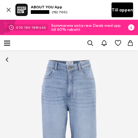
ABOUT YOU App
Till appen
(152 700)
Sommarens sista rea: Deals med upp
01
D
15
H
18
M
45
S
till 60% rabatt