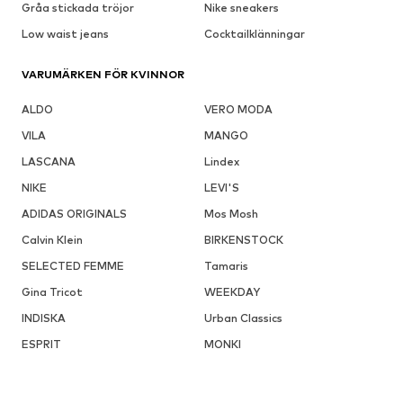
Gråa stickada tröjor
Nike sneakers
Low waist jeans
Cocktailklänningar
VARUMÄRKEN FÖR KVINNOR
ALDO
VERO MODA
VILA
MANGO
LASCANA
Lindex
NIKE
LEVI'S
ADIDAS ORIGINALS
Mos Mosh
Calvin Klein
BIRKENSTOCK
SELECTED FEMME
Tamaris
Gina Tricot
WEEKDAY
INDISKA
Urban Classics
ESPRIT
MONKI