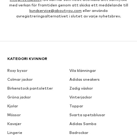
med verkan för framtiden genom att skicka ett meddelande till
kundservice@aboutyou.com
eller använda
avregistreringsalternativet i slutet av varje nyhetsbrev.
KATEGORI KVINNOR
Roxy byxor
Vila klänningar
Colmar jackor
Adidas sneakers
Birkenstock pantoletter
Zadig väskor
Gröna jackor
Vinterjackor
Kjolar
Toppar
Mössor
Svarta spetsblusar
Kavajer
Adidas Samba
Lingerie
Badrockar