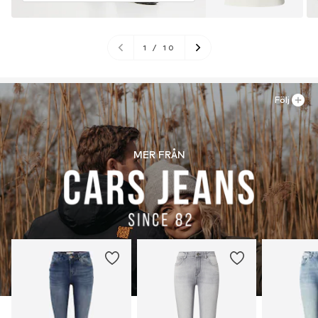
1
/
10
Följ
MER FRÅN