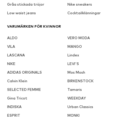
Gråa stickada tröjor
Nike sneakers
Low waist jeans
Cocktailklänningar
VARUMÄRKEN FÖR KVINNOR
ALDO
VERO MODA
VILA
MANGO
LASCANA
Lindex
NIKE
LEVI'S
ADIDAS ORIGINALS
Mos Mosh
Calvin Klein
BIRKENSTOCK
SELECTED FEMME
Tamaris
Gina Tricot
WEEKDAY
INDISKA
Urban Classics
ESPRIT
MONKI