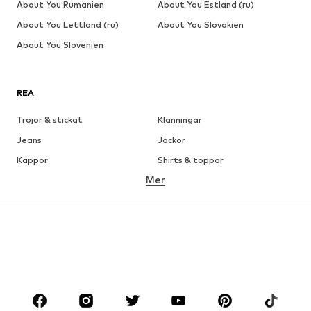
About You Rumänien
About You Estland (ru)
About You Lettland (ru)
About You Slovakien
About You Slovenien
REA
Tröjor & stickat
Klänningar
Jeans
Jackor
Kappor
Shirts & toppar
Mer
Byxor
Underkläder
Kjolar
Blusar & tunikor
Sweat
Kavajer
Badkläder
Jumpsuits & overaller
Stora storlekar
Skor
Sport
Accessoarer
Premium