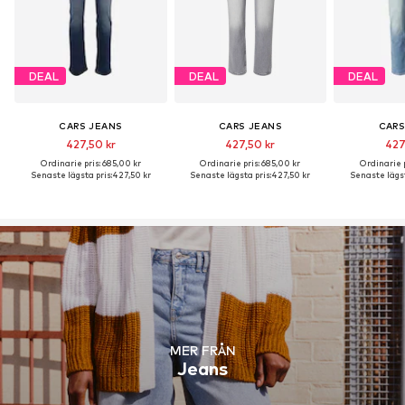
DEAL
DEAL
DEAL
CARS JEANS
CARS JEANS
CARS
427,50 kr
427,50 kr
427
Ordinarie pris: 685,00 kr
Ordinarie pris: 685,00 kr
Ordinarie p
Senaste lägsta pris:
427,50 kr
Senaste lägsta pris:
427,50 kr
Senaste lägst
MER FRÅN
Jeans