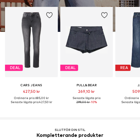
DEAL
DEAL
REA
CARS JEANS
PULL&BEAR
J
427,50 kr
269,10 kr
509
Ordinarie pris: 685,00 kr
Senaste lägsta pris:
Ordinarie p
Senaste lägsta pris:
427,50 kr
299,00 kr
-10%
Senaste lägst
SLUTFÖR DIN STIL
Kompletterande produkter