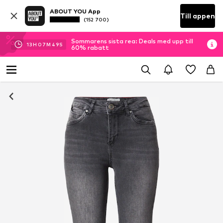
ABOUT YOU App
Till appen
(152 700)
Sommarens sista rea: Deals med upp till
13
H
07
M
47
S
60% rabatt