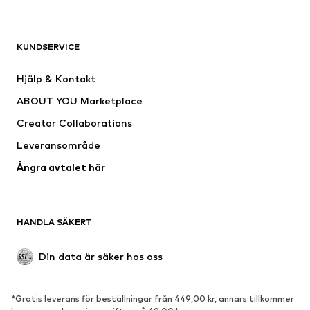
KLÄDER
KUNDSERVICE
Nytt
Populärt
Klänningar
Jeans
Hjälp & Kontakt
Shirts & toppar
Byxor
ABOUT YOU Marketplace
Jackor
Tröjor & stickat
Creator Collaborations
Underkläder
Blusar & tunikor
Leveransområde
Kappor
Kjolar
Ångra avtalet här
Badkläder
Sweat
Kavajer
Jumpsuits & overaller
Stora storlekar
Mammakläder
HANDLA SÄKERT
Tillfällen
Exklusiv
Upcycling
Din data är säker hos oss
SKOR
*Gratis leverans för beställningar från 449,00 kr, annars tillkommer
Nytt
Populärt