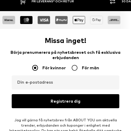
30 DAGARS ÖPPET KÖP
SHOPPA NU. 
Missa inget!
Börja prenumerera på nyhetsbrevet och få exklusiva
erbjudanden
För kvinnor
För män
Din e-postadress
Registrera dig
Jag vill gärna få nyhetsbrev från ABOUT YOU om aktuella
trender, erbjudanden och kuponger i enlighet med
Integritetspolicy
. Du kan när som helst återkalla ditt samtycke