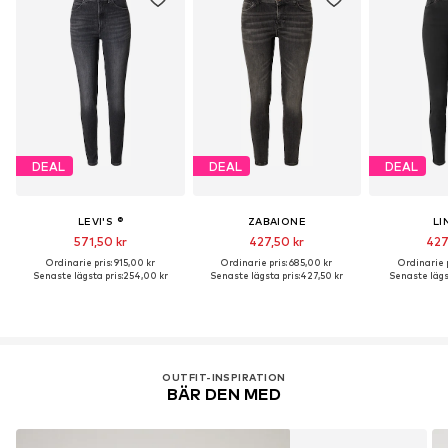
DEAL
DEAL
DEAL
LEVI'S ®
ZABAIONE
LI
571,50 kr
427,50 kr
427
Ordinarie pris: 915,00 kr
Ordinarie pris: 685,00 kr
Ordinarie p
Senaste lägsta pris:
254,00 kr
Senaste lägsta pris:
427,50 kr
Senaste lägst
OUTFIT-INSPIRATION
BÄR DEN MED