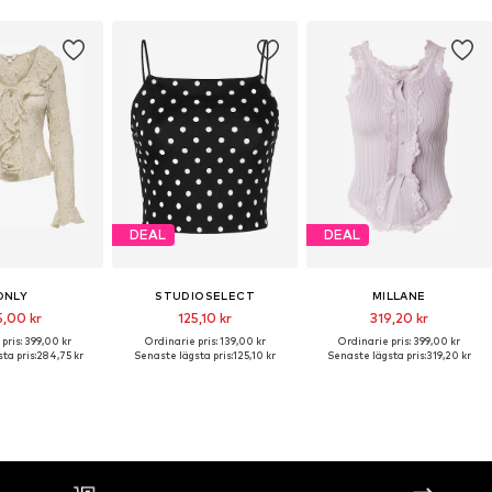
DEAL
DEAL
ONLY
STUDIOSELECT
MILLANE
5,00 kr
125,10 kr
319,20 kr
pris: 399,00 kr
Ordinarie pris: 139,00 kr
Ordinarie pris: 399,00 kr
ta pris:
284,75 kr
Senaste lägsta pris:
125,10 kr
Senaste lägsta pris:
319,20 kr