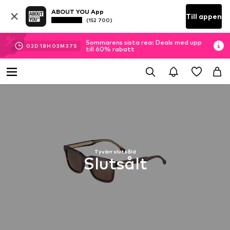
ABOUT YOU App
Till appen
(152 700)
Sommarens sista rea: Deals med upp
02
D
18
H
03
M
37
S
till 60% rabatt
Tyvärr slutsåld
Slutsålt