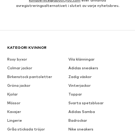
kundservice@aboutyou.com
eller använda
avregistreringsalternativet i slutet av varje nyhetsbrev.
KATEGORI KVINNOR
Roxy byxor
Vila klänningar
Colmar jackor
Adidas sneakers
Birkenstock pantoletter
Zadig väskor
Gröna jackor
Vinterjackor
Kjolar
Toppar
Mössor
Svarta spetsblusar
Kavajer
Adidas Samba
Lingerie
Badrockar
Gråa stickada tröjor
Nike sneakers