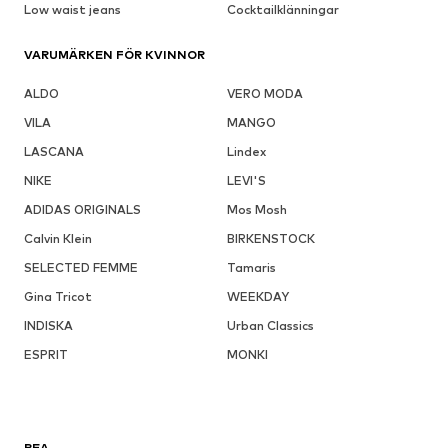
Low waist jeans
Cocktailklänningar
VARUMÄRKEN FÖR KVINNOR
ALDO
VERO MODA
VILA
MANGO
LASCANA
Lindex
NIKE
LEVI'S
ADIDAS ORIGINALS
Mos Mosh
Calvin Klein
BIRKENSTOCK
SELECTED FEMME
Tamaris
Gina Tricot
WEEKDAY
INDISKA
Urban Classics
ESPRIT
MONKI
REA