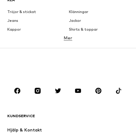
Tröjor & stickat
Klänningar
Jeans
Jackor
Kappor
Shirts & toppar
Mer
Byxor
Underkläder
Kjolar
Blusar & tunikor
Sweat
Kavajer
Badkläder
Jumpsuits & overaller
Stora storlekar
Skor
Sport
Accessoarer
Premium
KLÄDER
KUNDSERVICE
Nytt
Populärt
Klänningar
Jeans
Hjälp & Kontakt
Shirts & toppar
Byxor