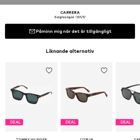
CARRERA
Solglasögon '251/S'
Påminn mig när det är tillgängligt
Liknande alternativ
DEAL
DEAL
DEAL
TOMMY HILFIGER
CORLIN
CA