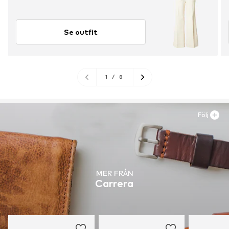
Se outfit
1
/
8
Följ
MER FRÅN
Carrera