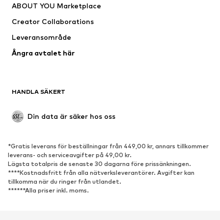
ABOUT YOU Marketplace
Jackor
Tröjor & stickat
Creator Collaborations
Underkläder
Blusar & tunikor
Leveransområde
Kappor
Kjolar
Ångra avtalet här
Badkläder
Sweat
Kavajer
Jumpsuits & overaller
Stora storlekar
Mammakläder
HANDLA SÄKERT
Tillfällen
Exklusiv
Upcycling
Din data är säker hos oss
SKOR
*Gratis leverans för beställningar från 449,00 kr, annars tillkommer
Nytt
Populärt
leverans- och serviceavgifter på 49,00 kr.
Lägsta totalpris de senaste 30 dagarna före prissänkningen.
Sneakers
Stövletter
****Kostnadsfritt från alla nätverksleverantörer. Avgifter kan
Pumps & högklackade skor
Stövlar
tillkomma när du ringer från utlandet.
******Alla priser inkl. moms.
Sandaler
Lågskor
Sportskor
Ballerinaskor