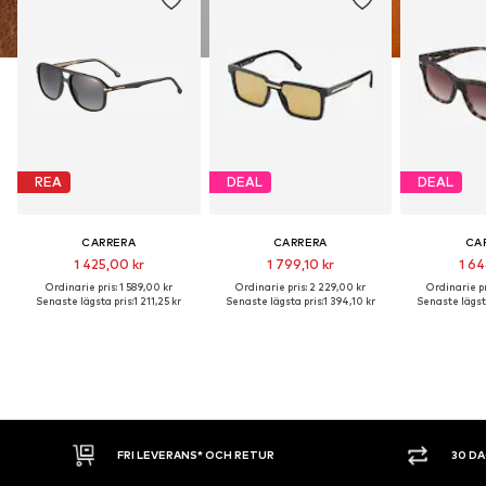
REA
DEAL
DEAL
CARRERA
CARRERA
CA
1 425,00 kr
1 799,10 kr
1 64
Ordinarie pris: 1 589,00 kr
Ordinarie pris: 2 229,00 kr
Ordinarie pr
Senaste lägsta pris:
1 211,25 kr
Senaste lägsta pris:
1 394,10 kr
Senaste lägsta
FRI LEVERANS* OCH RETUR
30 D