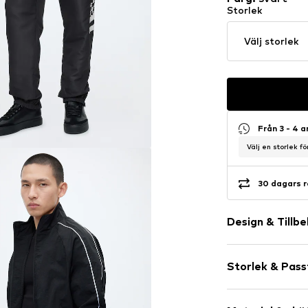
Storlek
Välj storlek
Från 3 - 4 
Välj en storlek f
30 dagars r
Design & Tillb
Skrifttryck
Storlek & Pas
Elastisk midj
Gömd ficka
Längd: Lång/
Sidofickor