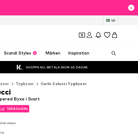
SE
Scandi Styles
Märken
Inspiration
SHOPPA NU. BETALA INOM 60 DAGAR.
Byxor
Tygbyxor
Carlo Colucci Tygbyxor
cci
pered Byxa i Svart
10
h
51
m
08
s
tid
10
h
51
m
08
s
tid
inkl. moms
inkl. moms
 kr
 kr