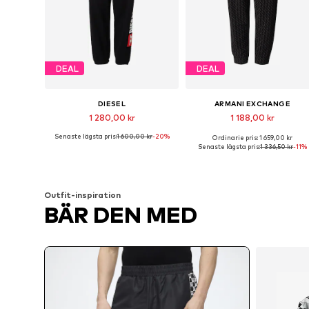
DEAL
DEAL
DIESEL
ARMANI EXCHANGE
1 280,00 kr
1 188,00 kr
Senaste lägsta pris:
1 600,00 kr
-20%
Ordinarie pris: 1 659,00 kr
Tillgänglig i många storlekar
Tillgänglig i många storlekar
Senaste lägsta pris:
1 336,50 kr
-11%
Lägg till i varukorgen
Lägg till i varukorgen
Outfit-inspiration
BÄR DEN MED