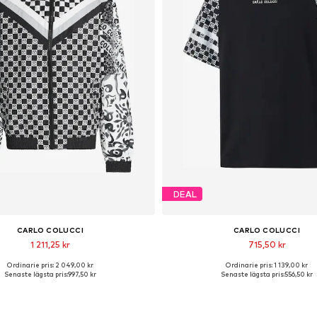
DEAL
CARLO COLUCCI
CARLO COLUCCI
1 211,25 kr
715,50 kr
Ordinarie pris: 2 049,00 kr
Ordinarie pris: 1 139,00 kr
lgängliga storlekar: S, M, L, XL
Tillgängliga storlekar: M, L, 
Senaste lägsta pris:
997,50 kr
Senaste lägsta pris:
556,50 kr
Lägg till i varukorgen
Lägg till i varukorge