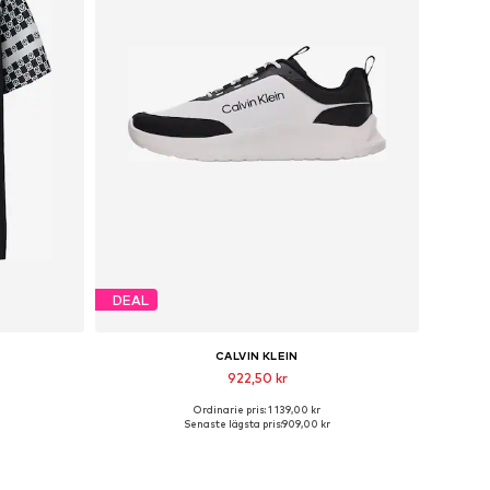
DEAL
CALVIN KLEIN
922,50 kr
Ordinarie pris: 1 139,00 kr
XL
Tillgänglig i många storlekar
Senaste lägsta pris:
909,00 kr
n
Lägg till i varukorgen