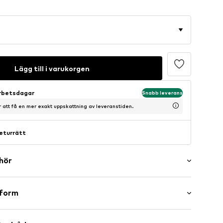
Lägg till i varukorgen
arbetsdagar
Snabb leverans
ör att få en mer exakt uppskattning av leveranstiden.
eturrätt
ehör
sform
eband/fåll
maxi