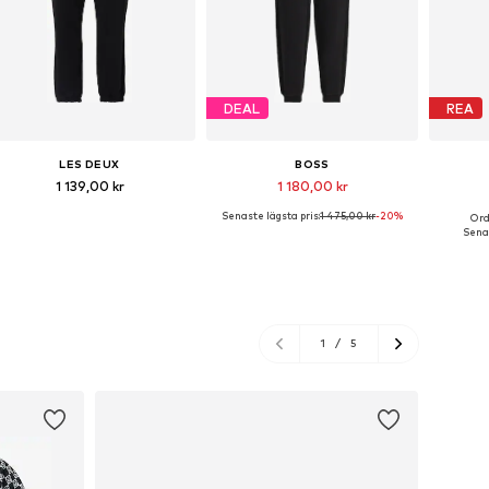
DEAL
REA
LES DEUX
BOSS
1 139,00 kr
1 180,00 kr
Senaste lägsta pris:
1 475,00 kr
-20%
Ord
Tillgänglig i många storlekar
Tillgänglig i många storlekar
Tillgä
Senas
Lägg till i varukorgen
Lägg till i varukorgen
Lägg
1
/
5