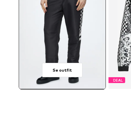
Se outfit
DEAL
Til