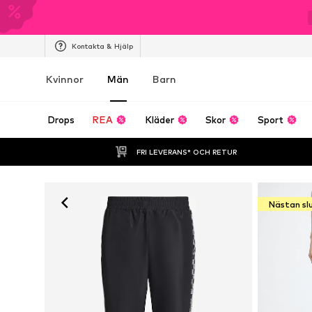
Kontakta & Hjälp
Kvinnor
Män
Barn
Drops
REA
Kläder
Skor
Sport
FRI LEVERANS* OCH RETUR
Nästan sl