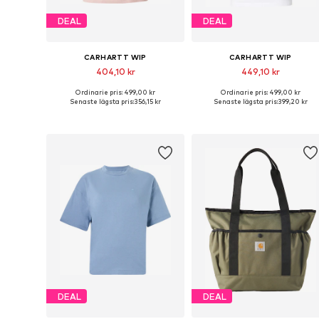
DEAL
DEAL
CARHARTT WIP
CARHARTT WIP
404,10 kr
449,10 kr
Ordinarie pris: 499,00 kr
Ordinarie pris: 499,00 kr
Tillgängliga storlekar: XS, S, M
Tillgängliga storlekar: M
Senaste lägsta pris:
356,15 kr
Senaste lägsta pris:
399,20 kr
Lägg till i varukorgen
Lägg till i varukorgen
DEAL
DEAL