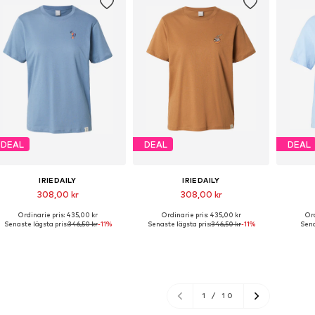
DEAL
DEAL
DEAL
IRIEDAILY
IRIEDAILY
308,00 kr
308,00 kr
Ordinarie pris: 435,00 kr
Ordinarie pris: 435,00 kr
Ord
illgängliga storlekar: XS, S, M, L
Tillgängliga storlekar: XS, S, M, L, XL
Tillg
Senaste lägsta pris:
346,50 kr
-11%
Senaste lägsta pris:
346,50 kr
-11%
Sena
Lägg till i varukorgen
Lägg till i varukorgen
Lägg
1
/
10