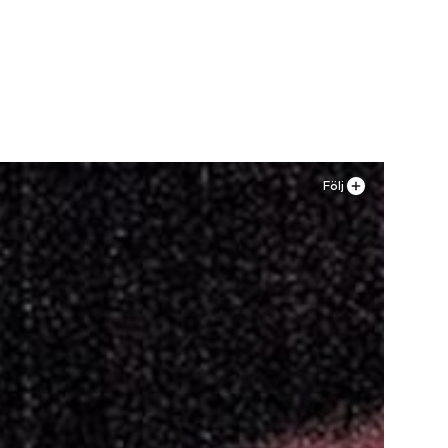
, 38, 39
n
Följ