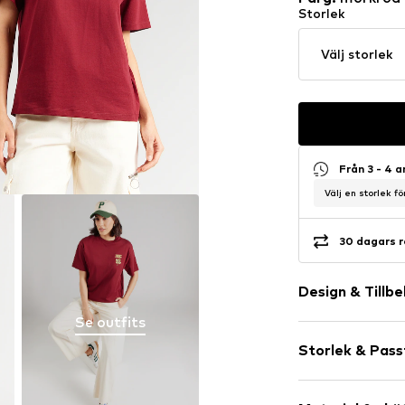
Storlek
Välj storlek
Från 3 - 4 
Välj en storlek f
30 dagars r
Design & Tillb
Se outfits
Jersey
Storlek & Pas
Rundringning
Broderi
Ärmlängd: Fj
Vadderad fål