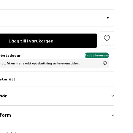
Lägg till i varukorgen
arbetsdagar
Snabb leverans
ör att få en mer exakt uppskattning av leveranstiden.
eturrätt
ehör
sform
ärdedels ärm
l/kant