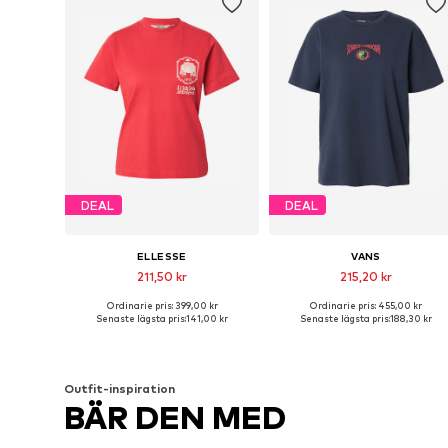
DEAL
DEAL
ELLESSE
VANS
211,50 kr
215,20 kr
Ordinarie pris: 399,00 kr
Ordinarie pris: 455,00 kr
Tillgängliga storlekar: XS, S, M, L, XL
Tillgängliga storlekar: S, M, L
Senaste lägsta pris:
141,00 kr
Senaste lägsta pris:
188,30 kr
Lägg till i varukorgen
Lägg till i varukorgen
Outfit-inspiration
BÄR DEN MED