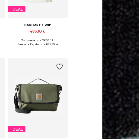
DEAL
CARHARTT WIP
485,10 kr
Ordinarie pris: 599,00 kr
Tillgängliga storlekar: XS, M
Senaste lägsta pris:
485,10 kr
Lägg till i varukorgen
DEAL