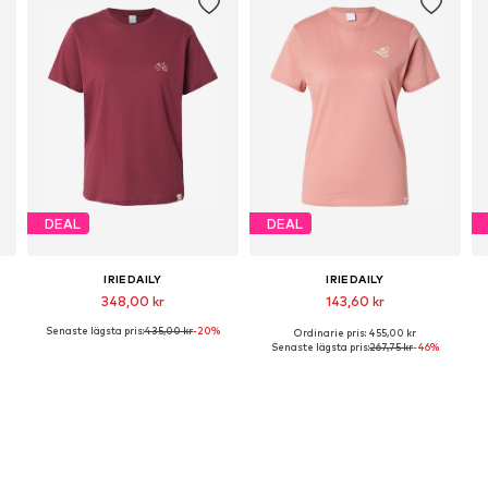
DEAL
DEAL
IRIEDAILY
IRIEDAILY
348,00 kr
143,60 kr
Senaste lägsta pris:
435,00 kr
-20%
Ordinarie pris: 455,00 kr
Tillgängliga storlekar: XS, S, M, L, XL
Tillgängliga storlekar: XS, M, L
T
Senaste lägsta pris:
267,75 kr
-46%
Lägg till i varukorgen
Lägg till i varukorgen