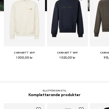
CARHARTT WIP
CARHARTT WIP
CARHA
1 300,00 kr
1 025,00 kr
915
SLUTFÖR DIN STIL
Kompletterande produkter