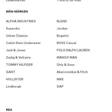
Läderbälten
T-shirts för män
MÄN MÄRKEN
ALPHA INDUSTRIES
BLEND
Superdry
Jordan
Urban Classics
Bugatti
Calvin Klein Underwear
BOSS Casual
Jack & Jones
POLO RALPH LAUREN
Zadig & Voltaire
MANGO MAN
TOMMY HILFIGER
Only & Sons
GANT
Abercrombie & Fitch
HOLLISTER
NIKE
Lindbergh
GAP
REA