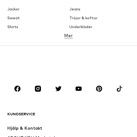
Jackor
Jeans
Sweat
Tröjor & koftor
Shirts
Underkläder
Mer
Byxor
Skjortor
Rockar
Kostymer & kavajer
Badkläder
Stora storlekar
Skor
Sport
Accessoarer
Premium
KLÄDER
Nytt
Populärt
Shirts
Jeans
KUNDSERVICE
Jackor
Sweat
Byxor
Skjortor
Hjälp & Kontakt
Underkläder
Tröjor & koftor