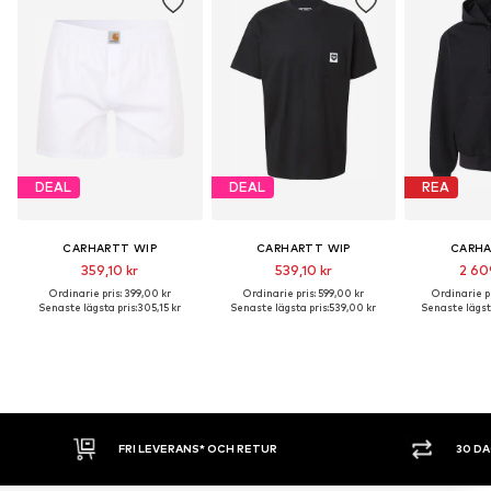
DEAL
DEAL
REA
CARHARTT WIP
CARHARTT WIP
CARHA
359,10 kr
539,10 kr
2 60
Ordinarie pris: 399,00 kr
Ordinarie pris: 599,00 kr
Ordinarie pr
Senaste lägsta pris:
305,15 kr
Senaste lägsta pris:
539,00 kr
Senaste lägsta
FRI LEVERANS* OCH RETUR
30 D