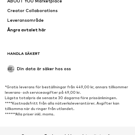
ABOUT YOU Marketplace
Kostymer & kavajer
Rockar
Creator Collaborations
Badkläder
Stora storlekar
Leveransområde
Tillfällen
Exklusiv
Ångra avtalet här
Upcycling
SKOR
HANDLA SÄKERT
Nytt
Populärt
Boots & stövlar
Sneakers
Din data är säker hos oss
Lågskor
Sportskor
Öppna skor
Exklusiv
*Gratis leverans för beställningar från 449,00 kr, annars tillkommer
leverans- och serviceavgifter på 49,00 kr.
SPORT
Lägsta totalpris de senaste 30 dagarna före prissänkningen.
****Kostnadsfritt från alla nätverksleverantörer. Avgifter kan
Sportkläder
Sporttyper
tillkomma när du ringer från utlandet.
******Alla priser inkl. moms.
Sportskor
Sportväskor & ryggsäckar
Sporttillbehör