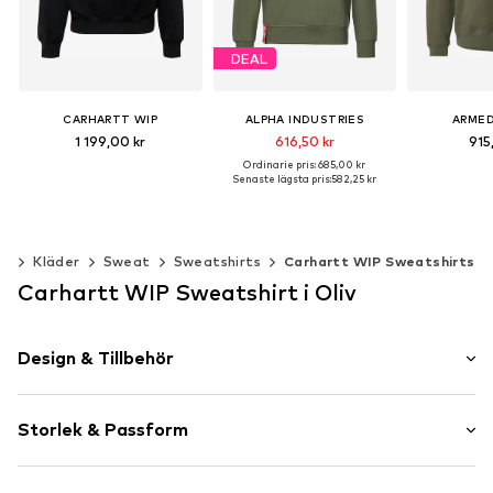
DEAL
CARHARTT WIP
ALPHA INDUSTRIES
ARME
1 199,00 kr
616,50 kr
915
Ordinarie pris: 685,00 kr
Senaste lägsta pris:
582,25 kr
Tillgängliga storlekar: XS, S, M, XL, XXL
+
7
Lägg till i varukorgen
Lägg till 
Tillgängliga storlekar: M, L, XL, XXL, XXXL
Lägg till i varukorgen
än
Kläder
Sweat
Sweatshirts
Carhartt WIP Sweatshirts
Carhartt WIP Sweatshirt i Oliv
Design & Tillbehör
Skrifttryck
Storlek & Passform
Sweattyg
Rundringning
Ärmlängd: Lång ärm
Ribbstickad krage