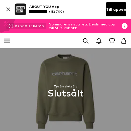
ABOUT YOU App
Till appen
(152 700)
Sommarens sista rea: Deals med upp
02
D
00
H
51
M
50
S
till 60% rabatt
Tyvärr slutsåld
Slutsålt