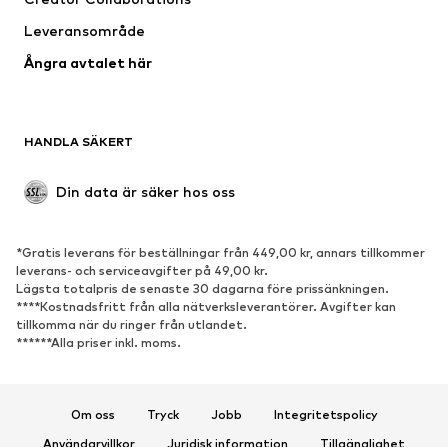
Badkläder
Stora storlekar
Leveransområde
Tillfällen
Exklusiv
Ångra avtalet här
Upcycling
SKOR
HANDLA SÄKERT
Nytt
Populärt
Boots & stövlar
Sneakers
Din data är säker hos oss
Lågskor
Sportskor
Öppna skor
Exklusiv
*Gratis leverans för beställningar från 449,00 kr, annars tillkommer
leverans- och serviceavgifter på 49,00 kr.
SPORT
Lägsta totalpris de senaste 30 dagarna före prissänkningen.
****Kostnadsfritt från alla nätverksleverantörer. Avgifter kan
Sportkläder
Sporttyper
tillkomma när du ringer från utlandet.
******Alla priser inkl. moms.
Sportskor
Sportväskor & ryggsäckar
Sporttillbehör
Om oss
Tryck
Jobb
Integritetspolicy
ACCESSOARER
Användarvillkor
Juridisk information
Tillgänglighet