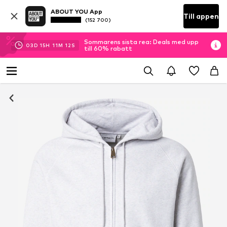
ABOUT YOU App
Till appen
(152 700)
Sommarens sista rea: Deals med upp
03
D
15
H
11
M
12
S
till 60% rabatt