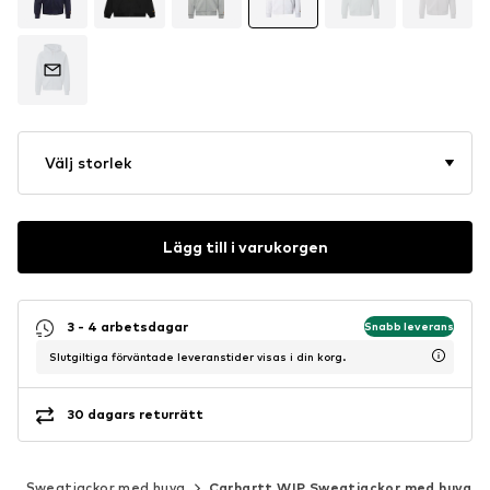
Välj storlek
Lägg till i varukorgen
3 - 4 arbetsdagar
Snabb leverans
Slutgiltiga förväntade leveranstider visas i din korg.
30 dagars returrätt
t
Sweatjackor med huva
Carhartt WIP Sweatjackor med huva