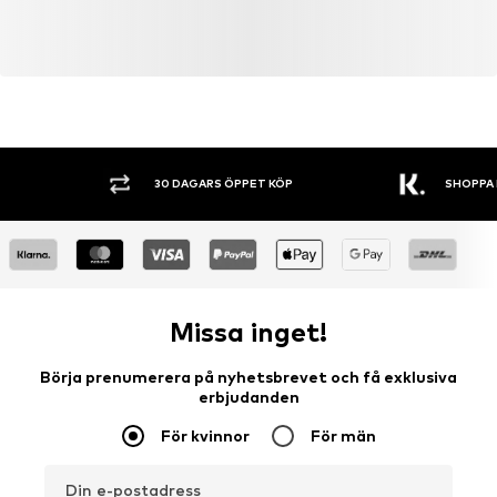
Bör inte strykas på hög värme
Blek ej
30 °C skonsam tvätt
30 DAGARS ÖPPET KÖP
SHOPPA NU. 
Missa inget!
Börja prenumerera på nyhetsbrevet och få exklusiva
erbjudanden
För kvinnor
För män
Din e-postadress