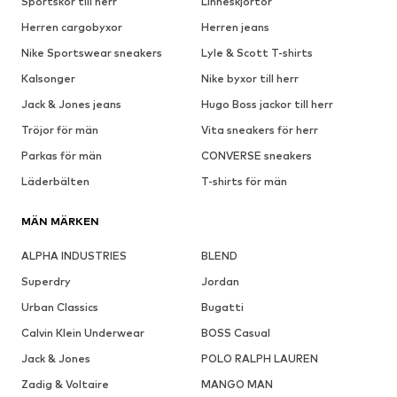
Sportskor till herr
Linneskjortor
Herren cargobyxor
Herren jeans
Nike Sportswear sneakers
Lyle & Scott T-shirts
Kalsonger
Nike byxor till herr
Jack & Jones jeans
Hugo Boss jackor till herr
Tröjor för män
Vita sneakers för herr
Parkas för män
CONVERSE sneakers
Läderbälten
T-shirts för män
MÄN MÄRKEN
ALPHA INDUSTRIES
BLEND
Superdry
Jordan
Urban Classics
Bugatti
Calvin Klein Underwear
BOSS Casual
Jack & Jones
POLO RALPH LAUREN
Zadig & Voltaire
MANGO MAN