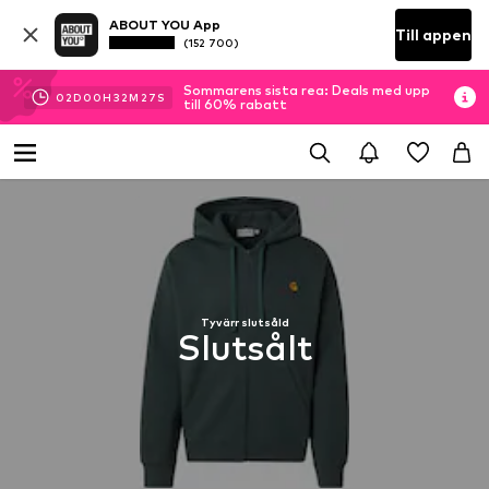
ABOUT YOU App
Till appen
(152 700)
Sommarens sista rea: Deals med upp
02
D
00
H
32
M
26
S
till 60% rabatt
Tyvärr slutsåld
Slutsålt