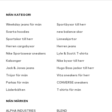
MÄN KATEGORI
Weekday jeans för män
Sportbyxor till herr
Svarta hoodies
new balance skor
Sportskor till herr
Linneskjortor
Herren cargobyxor
Herren jeans
Nike Sportswear sneakers
Lyle & Scott T-shirts
Kalsonger
Nike byxor till herr
Jack & Jones jeans
Hugo Boss jackor till herr
Tröjor för män
Vita sneakers för herr
Parkas för män
CONVERSE sneakers
Läderbälten
T-shirts för män
MÄN MÄRKEN
ALPHA INDUSTRIES
BLEND