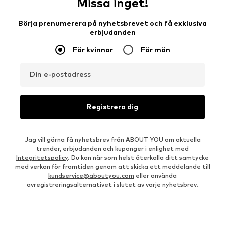
Missa inget!
Börja prenumerera på nyhetsbrevet och få exklusiva
erbjudanden
För kvinnor
För män
Din e-postadress
Registrera dig
Jag vill gärna få nyhetsbrev från ABOUT YOU om aktuella
trender, erbjudanden och kuponger i enlighet med
Integritetspolicy
. Du kan när som helst återkalla ditt samtycke
med verkan för framtiden genom att skicka ett meddelande till
kundservice@aboutyou.com
eller använda
avregistreringsalternativet i slutet av varje nyhetsbrev.