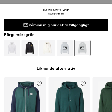
CARHARTT WIP
Sweatjacka
Påminn mig när det är tillgängligt
Färg
:
mörkgrön
Liknande alternativ