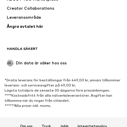
Kostymer & kavajer
Rockar
Creator Collaborations
Badkläder
Stora storlekar
Leveransområde
Tillfällen
Exklusiv
Ångra avtalet här
Upcycling
SKOR
HANDLA SÄKERT
Nytt
Populärt
Boots & stövlar
Sneakers
Din data är säker hos oss
Lågskor
Sportskor
Öppna skor
Exklusiv
*Gratis leverans för beställningar från 449,00 kr, annars tillkommer
leverans- och serviceavgifter på 49,00 kr.
SPORT
Lägsta totalpris de senaste 30 dagarna före prissänkningen.
****Kostnadsfritt från alla nätverksleverantörer. Avgifter kan
Sportkläder
Sporttyper
tillkomma när du ringer från utlandet.
******Alla priser inkl. moms.
Sportskor
Sportväskor & ryggsäckar
Sporttillbehör
Om oss
Tryck
Jobb
Integritetspolicy