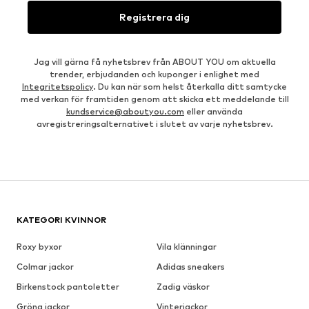
Registrera dig
Jag vill gärna få nyhetsbrev från ABOUT YOU om aktuella
trender, erbjudanden och kuponger i enlighet med
Integritetspolicy
. Du kan när som helst återkalla ditt samtycke
med verkan för framtiden genom att skicka ett meddelande till
kundservice@aboutyou.com
eller använda
avregistreringsalternativet i slutet av varje nyhetsbrev.
KATEGORI KVINNOR
Roxy byxor
Vila klänningar
Colmar jackor
Adidas sneakers
Birkenstock pantoletter
Zadig väskor
Gröna jackor
Vinterjackor