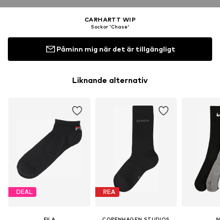
CARHARTT WIP
Sockor 'Chase'
Påminn mig när det är tillgängligt
Liknande alternativ
DEAL
REA
FILA
COPENHAGEN STUDIOS
N