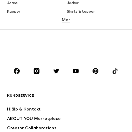
Jeans
Jackor
Kappor
Shirts & toppar
Mer
Byxor
Underkläder
Kjolar
Blusar & tunikor
Sweat
Kavajer
Badkläder
Jumpsuits & overaller
Stora storlekar
Skor
Sport
Accessoarer
Premium
KLÄDER
KUNDSERVICE
Nytt
Populärt
Klänningar
Jeans
Hjälp & Kontakt
Shirts & toppar
Byxor
ABOUT YOU Marketplace
Jackor
Tröjor & stickat
Creator Collaborations
Underkläder
Blusar & tunikor