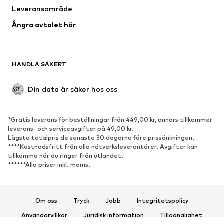
Leveransområde
Kappor
Kjolar
Ångra avtalet här
Badkläder
Sweat
Kavajer
Jumpsuits & overaller
Stora storlekar
Mammakläder
HANDLA SÄKERT
Tillfällen
Exklusiv
Upcycling
Din data är säker hos oss
SKOR
*Gratis leverans för beställningar från 449,00 kr, annars tillkommer
Nytt
Populärt
leverans- och serviceavgifter på 49,00 kr.
Lägsta totalpris de senaste 30 dagarna före prissänkningen.
Sneakers
Stövletter
****Kostnadsfritt från alla nätverksleverantörer. Avgifter kan
Pumps & högklackade skor
Stövlar
tillkomma när du ringer från utlandet.
******Alla priser inkl. moms.
Sandaler
Lågskor
Sportskor
Ballerinaskor
Pantoletter
Inneskor
Om oss
Tryck
Jobb
Integritetspolicy
Exklusiv
Användarvillkor
Juridisk information
Tillgänglighet