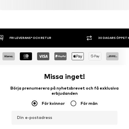
30 DAGARS ÖPPET KÖP
SHOPPA NU. 
Missa inget!
Börja prenumerera på nyhetsbrevet och få exklusiva
erbjudanden
För kvinnor
För män
Din e-postadress