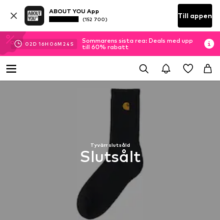
ABOUT YOU App
Till appen
(152 700)
Sommarens sista rea: Deals med upp
02
D
16
H
06
M
24
S
till 60% rabatt
Tyvärr slutsåld
Slutsålt