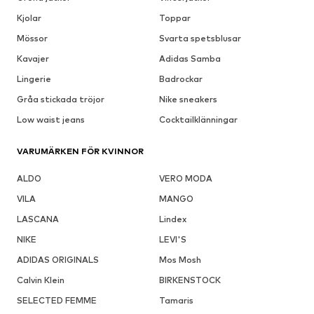
Kjolar
Toppar
Mössor
Svarta spetsblusar
Kavajer
Adidas Samba
Lingerie
Badrockar
Gråa stickada tröjor
Nike sneakers
Low waist jeans
Cocktailklänningar
VARUMÄRKEN FÖR KVINNOR
ALDO
VERO MODA
VILA
MANGO
LASCANA
Lindex
NIKE
LEVI'S
ADIDAS ORIGINALS
Mos Mosh
Calvin Klein
BIRKENSTOCK
SELECTED FEMME
Tamaris