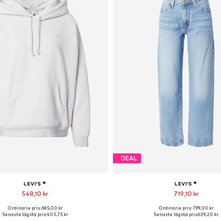
DEAL
LEVI'S ®
LEVI'S ®
548,10 kr
719,10 kr
Ordinarie pris: 685,00 kr
Ordinarie pris: 799,00 kr
illgängliga storlekar: S, M, L
Tillgänglig i många storleka
Senaste lägsta pris:
403,75 kr
Senaste lägsta pris:
639,20 kr