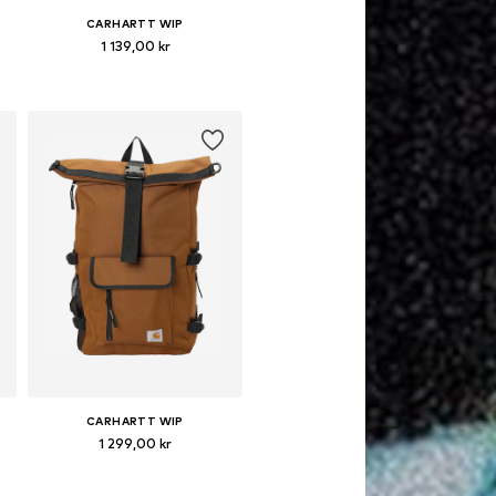
CARHARTT WIP
1 139,00 kr
e
Tillgängliga storlekar: One Size
Lägg till i varukorgen
CARHARTT WIP
1 299,00 kr
e
Tillgängliga storlekar: One Size