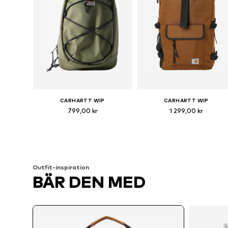
CARHARTT WIP
CARHARTT WIP
799,00 kr
1 299,00 kr
Tillgängliga storlekar: One Size
Tillgängliga storlekar: One Siz
Lägg till i varukorgen
Lägg till i varukorgen
Outfit-inspiration
BÄR DEN MED