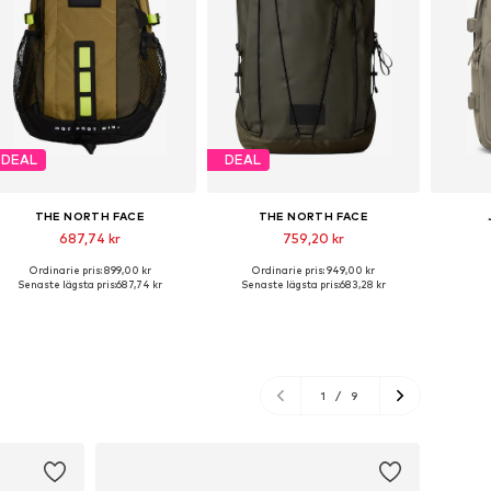
DEAL
DEAL
THE NORTH FACE
THE NORTH FACE
687,74 kr
759,20 kr
Ordinarie pris: 899,00 kr
Ordinarie pris: 949,00 kr
Tillgängliga storlekar: One Size
Tillgängliga storlekar: One Size
Tillgäng
Senaste lägsta pris:
687,74 kr
Senaste lägsta pris:
683,28 kr
Lägg till i varukorgen
Lägg till i varukorgen
Lägg
1
/
9