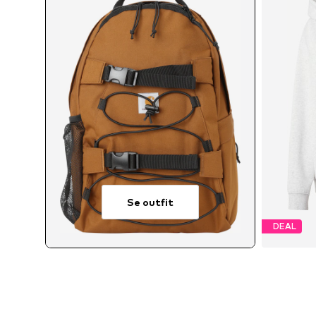
Se outfit
DEAL
T