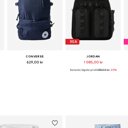
REA
CONVERSE
JORDAN
629,00 kr
1 085,00 kr
Senaste lägsta pris:
1 359,00 kr
-20%
e
Tillgängliga storlekar: One Size
Tillgängliga storlekar: One Size
Lägg till i varukorgen
Lägg till i varukorgen