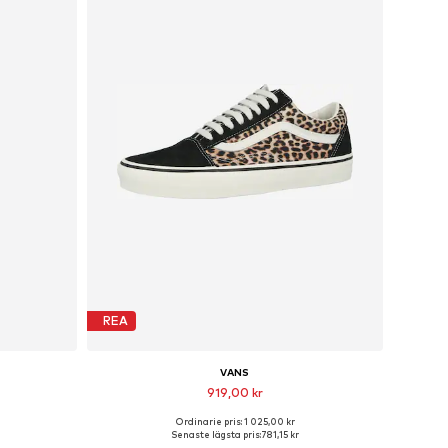
REA
VANS
919,00 kr
Ordinarie pris: 1 025,00 kr
r
Tillgängliga storlekar: 36, 36,5, 37, 38, 39
Senaste lägsta pris:
781,15 kr