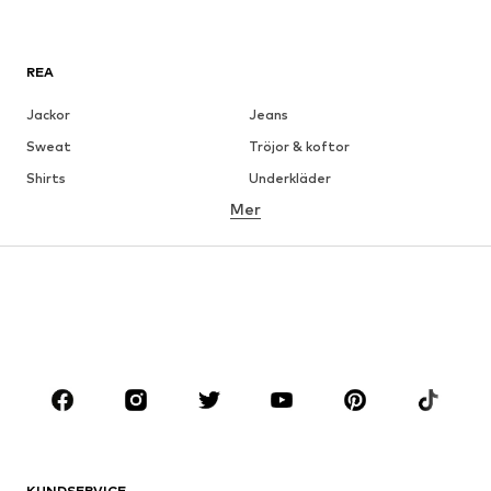
REA
Jackor
Jeans
Sweat
Tröjor & koftor
Shirts
Underkläder
Mer
Byxor
Skjortor
Rockar
Kostymer & kavajer
Badkläder
Stora storlekar
Skor
Sport
Accessoarer
Premium
KLÄDER
Nytt
Populärt
Shirts
Jeans
KUNDSERVICE