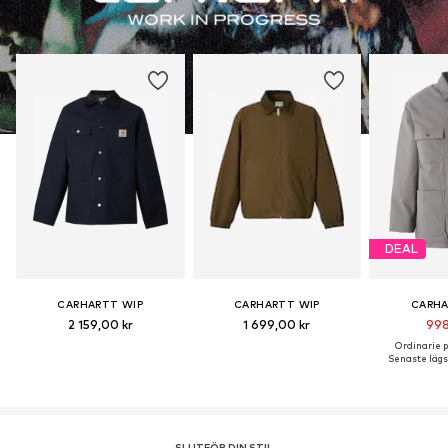
DEAL
CARHARTT WIP
CARHARTT WIP
CARHA
2 159,00 kr
1 699,00 kr
998
Ordinarie pr
Senaste lägst
SLUTFÖR DIN STIL