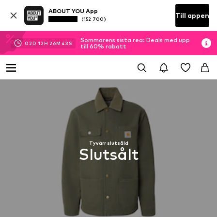
ABOUT YOU App
Till appen
(152 700)
Sommarens sista rea: Deals med upp
02
D
12
H
26
M
42
S
till 60% rabatt
Tyvärr slutsåld
Slutsålt