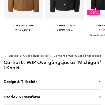
DEAL
CARHARTT WIP
CARHARTT WIP
CARHA
2 099,00 kr
2 099,00 kr
1 35
Senaste lägsta
Tillgängliga storlekar: XS, S, M, L, XL, XXL
Tillgängliga storlekar: XS, S, M, L, XL, XXL
Lägg till i varukorgen
Lägg till i varukorgen
Lägg till 
der
Jackor
Övergångsjackor
Carhartt WIP Övergångsjackor
Carhartt WIP Övergångsjacka 'Michigan'
i Khaki
Design & Tillbehör
Neutrala färger
Storlek & Passform
Bomull
Rak fåll