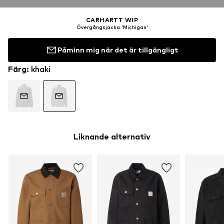
CARHARTT WIP
Övergångsjacka 'Michigan'
Påminn mig när det är tillgängligt
Färg
:
khaki
Liknande alternativ