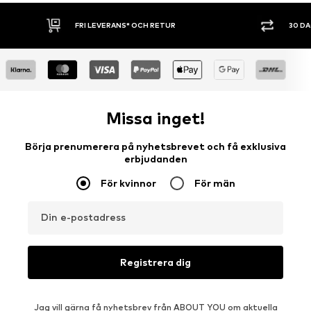
FRI LEVERANS* OCH RETUR
30 DAGA
Missa inget!
Börja prenumerera på nyhetsbrevet och få exklusiva
erbjudanden
För kvinnor
För män
Din e-postadress
Registrera dig
Jag vill gärna få nyhetsbrev från ABOUT YOU om aktuella