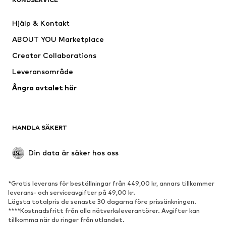
Jackor
Sweat
Byxor
Skjortor
Hjälp & Kontakt
Underkläder
Tröjor & koftor
ABOUT YOU Marketplace
Kostymer & kavajer
Rockar
Creator Collaborations
Badkläder
Stora storlekar
Leveransområde
Tillfällen
Exklusiv
Ångra avtalet här
Upcycling
SKOR
HANDLA SÄKERT
Nytt
Populärt
Boots & stövlar
Sneakers
Din data är säker hos oss
Lågskor
Sportskor
Öppna skor
Exklusiv
*Gratis leverans för beställningar från 449,00 kr, annars tillkommer
leverans- och serviceavgifter på 49,00 kr.
SPORT
Lägsta totalpris de senaste 30 dagarna före prissänkningen.
****Kostnadsfritt från alla nätverksleverantörer. Avgifter kan
Sportkläder
Sporttyper
tillkomma när du ringer från utlandet.