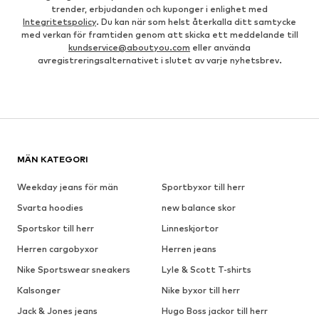
trender, erbjudanden och kuponger i enlighet med
Integritetspolicy
. Du kan när som helst återkalla ditt samtycke
med verkan för framtiden genom att skicka ett meddelande till
kundservice@aboutyou.com
eller använda
avregistreringsalternativet i slutet av varje nyhetsbrev.
MÄN KATEGORI
Weekday jeans för män
Sportbyxor till herr
Svarta hoodies
new balance skor
Sportskor till herr
Linneskjortor
Herren cargobyxor
Herren jeans
Nike Sportswear sneakers
Lyle & Scott T-shirts
Kalsonger
Nike byxor till herr
Jack & Jones jeans
Hugo Boss jackor till herr