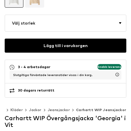
Välj storlek
Lägg till i varukorgen
3 - 4 arbetsdagar
Snabb leverans
Slutgiltiga förväntade leveranstider visas i din korg.
30 dagars returrätt
nor
Kläder
Jackor
Jeansjackor
Carhartt WIP Jeansjackor
Carhartt WIP Övergångsjacka 'Georgia' i
Vit