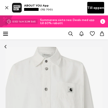
ABOUT YOU App
Till appen
(152 700)
Sommarens sista rea: Deals med upp
03
D
14
H
32
M
55
S
till 60% rabatt