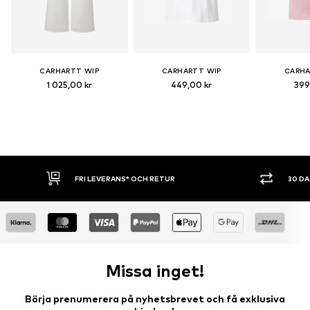
CARHARTT WIP
CARHARTT WIP
CARHA
1 025,00 kr
449,00 kr
399
30 DAGARS ÖPPET KÖP
SHOPPA 
Missa inget!
Börja prenumerera på nyhetsbrevet och få exklusiva