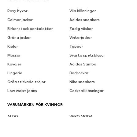
Roxy byxor
Vila klänningar
Colmar jackor
Adidas sneakers
Birkenstock pantoletter
Zadig väskor
Gröna jackor
Vinterjackor
Kjolar
Toppar
Mössor
Svarta spetsblusar
Kavajer
Adidas Samba
Lingerie
Badrockar
Gråa stickada tröjor
Nike sneakers
Low waist jeans
Cocktailklänningar
VARUMÄRKEN FÖR KVINNOR
ALDO
VERO MODA
VILA
MANGO
LASCANA
Lindex