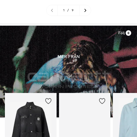
1
/
9
Följ
MER FRÅN