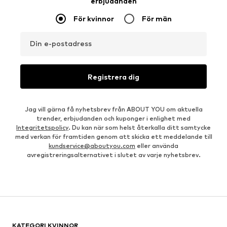
erbjudanden
För kvinnor
För män
Din e-postadress
Registrera dig
Jag vill gärna få nyhetsbrev från ABOUT YOU om aktuella
trender, erbjudanden och kuponger i enlighet med
Integritetspolicy
. Du kan när som helst återkalla ditt samtycke
med verkan för framtiden genom att skicka ett meddelande till
kundservice@aboutyou.com
eller använda
avregistreringsalternativet i slutet av varje nyhetsbrev.
KATEGORI KVINNOR