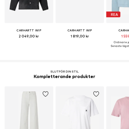
REA
CARHARTT WIP
CARHARTT WIP
CARHA
2 049,00 kr
1 819,00 kr
1 55
Ordinarie pr
Senaste lägsta
SLUTFÖR DIN STIL
Kompletterande produkter