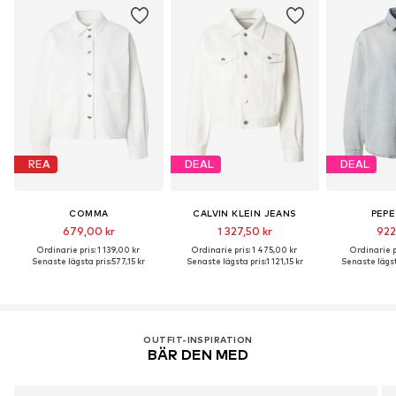
REA
DEAL
DEAL
COMMA
CALVIN KLEIN JEANS
PEPE
679,00 kr
1 327,50 kr
922
Ordinarie pris: 1 139,00 kr
Ordinarie pris: 1 475,00 kr
Ordinarie pr
Senaste lägsta pris:
577,15 kr
Senaste lägsta pris:
1 121,15 kr
Senaste lägst
OUTFIT-INSPIRATION
BÄR DEN MED