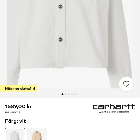
Nästan slutsåld
1 589,00 kr
1 589,00 kr
inkl. moms
inkl. moms
Färg
:
vit