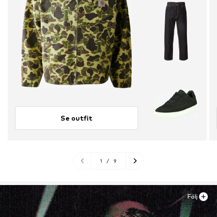
Se outfit
1
/
9
Följ