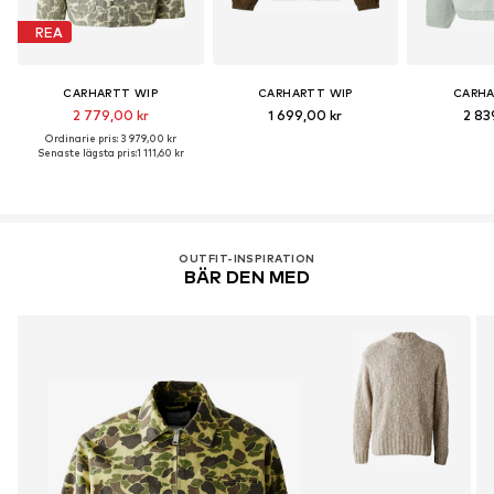
REA
CARHARTT WIP
CARHARTT WIP
CARHA
2 779,00 kr
1 699,00 kr
2 83
Ordinarie pris: 3 979,00 kr
Senaste lägsta pris:
1 111,60 kr
OUTFIT-INSPIRATION
BÄR DEN MED