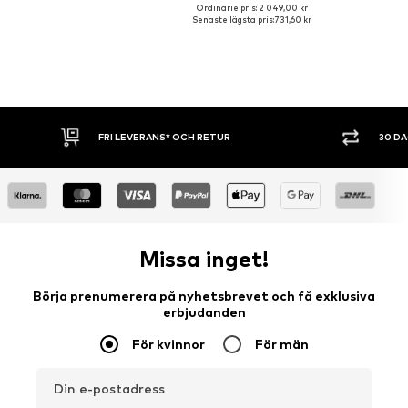
Ordinarie pris: 2 049,00 kr
Senaste lägsta pris:
731,60 kr
30 DAGARS ÖPPET KÖP
SHOPPA NU. 
Missa inget!
Börja prenumerera på nyhetsbrevet och få exklusiva
erbjudanden
För kvinnor
För män
Din e-postadress