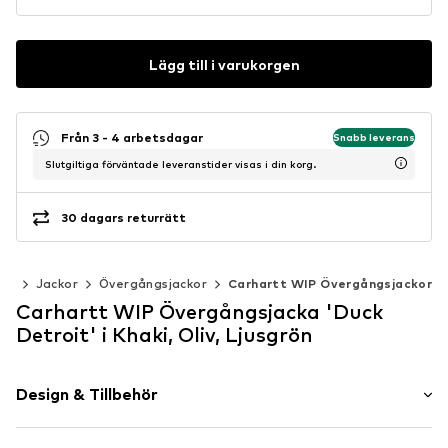
Lägg till i varukorgen
Från 3 - 4 arbetsdagar
Snabb leverans
Slutgiltiga förväntade leveranstider visas i din korg.
30 dagars returrätt
der
Jackor
Övergångsjackor
Carhartt WIP Övergångsjackor
Carhartt WIP Övergångsjacka 'Duck
Detroit' i Khaki, Oliv, Ljusgrön
Design & Tillbehör
Camouflage