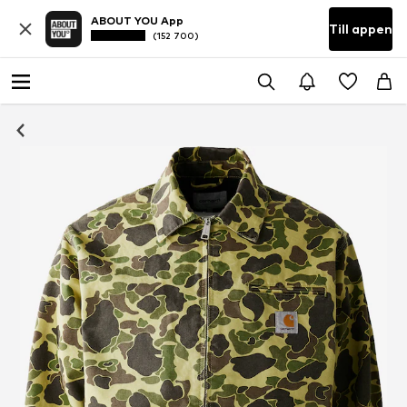
ABOUT YOU App
Till appen
(152 700)