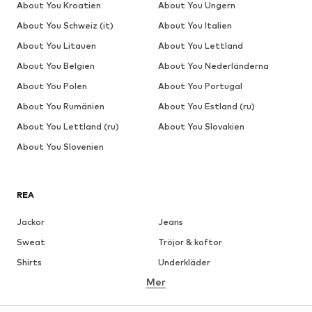
About You Kroatien
About You Ungern
About You Schweiz (it)
About You Italien
About You Litauen
About You Lettland
About You Belgien
About You Nederländerna
About You Polen
About You Portugal
About You Rumänien
About You Estland (ru)
About You Lettland (ru)
About You Slovakien
About You Slovenien
REA
Jackor
Jeans
Sweat
Tröjor & koftor
Shirts
Underkläder
Mer
Byxor
Skjortor
Rockar
Kostymer & kavajer