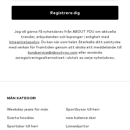
Registrera dig
Jag vill gärna få nyhetsbrev från ABOUT YOU om aktuella
trender, erbjudanden och kuponger i enlighet med
Integritetspolicy
. Du kan när som helst återkalla ditt samtycke
med verkan för framtiden genom att skicka ett meddelande till
kundservice@aboutyou.com
eller använda
avregistreringsalternativet i slutet av varje nyhetsbrev.
MÄN KATEGORI
Weekday jeans för män
Sportbyxor till herr
Svarta hoodies
new balance skor
Sportskor till herr
Linneskjortor