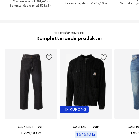
Ordinarie pris: 3 299,00 kr
Senaste lägsta pris:
1 637,30 kr
Senaste lägst
Senaste lägsta pris:
2 523,65 kr
SLUTFÖR DIN STIL
Kompletterande produkter
KUPONG
CARHARTT WIP
CARHARTT WIP
CARHA
1 299,00 kr
1 69
1 646,10 kr