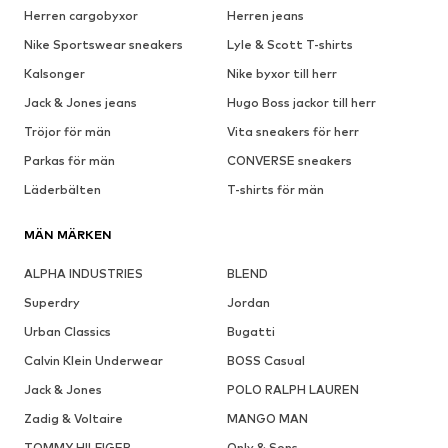
Herren cargobyxor
Herren jeans
Nike Sportswear sneakers
Lyle & Scott T-shirts
Kalsonger
Nike byxor till herr
Jack & Jones jeans
Hugo Boss jackor till herr
Tröjor för män
Vita sneakers för herr
Parkas för män
CONVERSE sneakers
Läderbälten
T-shirts för män
MÄN MÄRKEN
ALPHA INDUSTRIES
BLEND
Superdry
Jordan
Urban Classics
Bugatti
Calvin Klein Underwear
BOSS Casual
Jack & Jones
POLO RALPH LAUREN
Zadig & Voltaire
MANGO MAN
TOMMY HILFIGER
Only & Sons