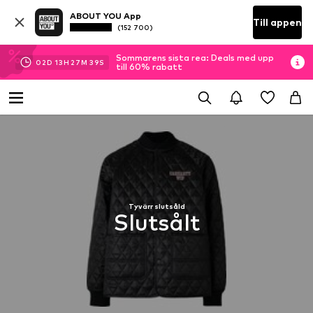
ABOUT YOU App
Till appen
(152 700)
Sommarens sista rea: Deals med upp
02
D
13
H
27
M
39
S
till 60% rabatt
Tyvärr slutsåld
Slutsålt