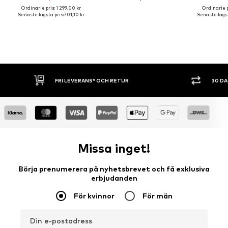
Ordinarie pris: 1 299,00 kr
Ordinarie p
Senaste lägsta pris:
701,10 kr
Senaste lägst
FRI LEVERANS* OCH RETUR
30 D
Missa inget!
Börja prenumerera på nyhetsbrevet och få exklusiva
erbjudanden
För kvinnor
För män
Din e-postadress