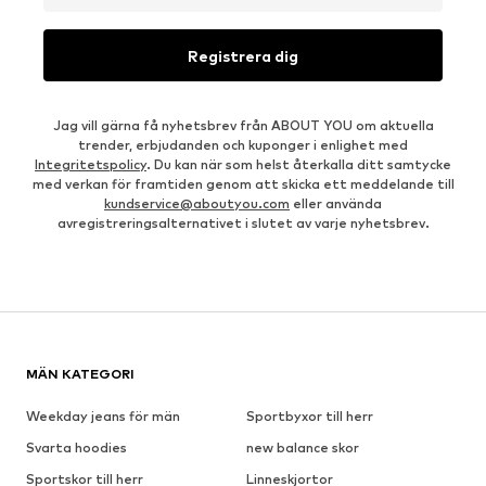
Registrera dig
Jag vill gärna få nyhetsbrev från ABOUT YOU om aktuella
trender, erbjudanden och kuponger i enlighet med
Integritetspolicy
. Du kan när som helst återkalla ditt samtycke
med verkan för framtiden genom att skicka ett meddelande till
kundservice@aboutyou.com
eller använda
avregistreringsalternativet i slutet av varje nyhetsbrev.
MÄN KATEGORI
Weekday jeans för män
Sportbyxor till herr
Svarta hoodies
new balance skor
Sportskor till herr
Linneskjortor