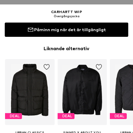
CARHARTT WIP
Övergångsjacka
Påminn mig när det är tillgängligt
Liknande alternativ
DEAL
DEAL
DEAL
URBAN CLASSICS
SINNED X ABOUT YOU
URBAN 