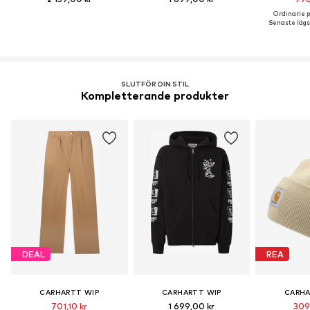
Ordinarie pr
Senaste lägst
SLUTFÖR DIN STIL
Kompletterande produkter
DEAL
REA
CARHARTT WIP
CARHARTT WIP
CARHA
701,10 kr
1 699,00 kr
309