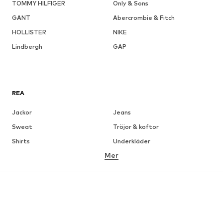
TOMMY HILFIGER
Only & Sons
GANT
Abercrombie & Fitch
HOLLISTER
NIKE
Lindbergh
GAP
REA
Jackor
Jeans
Sweat
Tröjor & koftor
Shirts
Underkläder
Mer
Byxor
Skjortor
Rockar
Kostymer & kavajer
Badkläder
Stora storlekar
Skor
Sport
Accessoarer
Premium