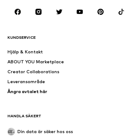
KLÄDER
Nytt
Populärt
Shirts
Jeans
KUNDSERVICE
Jackor
Sweat
Byxor
Skjortor
Hjälp & Kontakt
Underkläder
Tröjor & koftor
ABOUT YOU Marketplace
Kostymer & kavajer
Rockar
Creator Collaborations
Badkläder
Stora storlekar
Leveransområde
Tillfällen
Exklusiv
Ångra avtalet här
Upcycling
SKOR
HANDLA SÄKERT
Nytt
Populärt
Boots & stövlar
Sneakers
Din data är säker hos oss
Lågskor
Sportskor