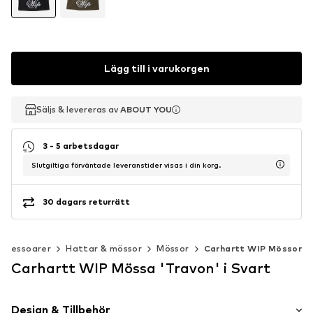
Lägg till i varukorgen
Säljs & levereras av
Säljs & levereras av
ABOUT YOU
ABOUT YOU
3 - 5 arbetsdagar
Slutgiltiga förväntade leveranstider visas i din korg.
30 dagars returrätt
Accessoarer
Hattar & mössor
Mössor
Carhartt WIP Mössor
Carhartt WIP Mössa 'Travon' i Svart
Design & Tillbehör