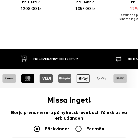
ED HARDY
ED HARDY
ED 
1 208,00 kr
1 357,00 kr
1 29
Ordinarie pr
Senaste lägsta
FRI LEVERANS* OCH RETUR
30 DAGA
Missa inget!
Börja prenumerera på nyhetsbrevet och få exklusiva
erbjudanden
För kvinnor
För män