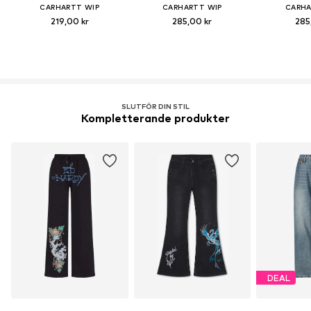
CARHARTT WIP
CARHARTT WIP
CARHA
219,00 kr
285,00 kr
285
SLUTFÖR DIN STIL
Kompletterande produkter
DEAL