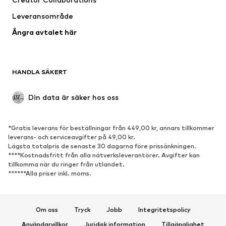
Underkläder
Blusar & tunikor
Leveransområde
Kappor
Kjolar
Ångra avtalet här
Badkläder
Sweat
Kavajer
Jumpsuits & overaller
Stora storlekar
Mammakläder
HANDLA SÄKERT
Tillfällen
Exklusiv
Upcycling
Din data är säker hos oss
SKOR
*Gratis leverans för beställningar från 449,00 kr, annars tillkommer
Nytt
Populärt
leverans- och serviceavgifter på 49,00 kr.
Lägsta totalpris de senaste 30 dagarna före prissänkningen.
Sneakers
Stövletter
****Kostnadsfritt från alla nätverksleverantörer. Avgifter kan
Pumps & högklackade skor
Stövlar
tillkomma när du ringer från utlandet.
******Alla priser inkl. moms.
Sandaler
Lågskor
Sportskor
Ballerinaskor
Pantoletter
Inneskor
Om oss
Tryck
Jobb
Integritetspolicy
Exklusiv
Användarvillkor
Juridisk information
Tillgänglighet