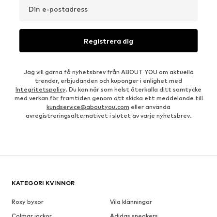
Din e-postadress
Registrera dig
Jag vill gärna få nyhetsbrev från ABOUT YOU om aktuella
trender, erbjudanden och kuponger i enlighet med
Integritetspolicy
. Du kan när som helst återkalla ditt samtycke
med verkan för framtiden genom att skicka ett meddelande till
kundservice@aboutyou.com
eller använda
avregistreringsalternativet i slutet av varje nyhetsbrev.
KATEGORI KVINNOR
Roxy byxor
Vila klänningar
Colmar jackor
Adidas sneakers