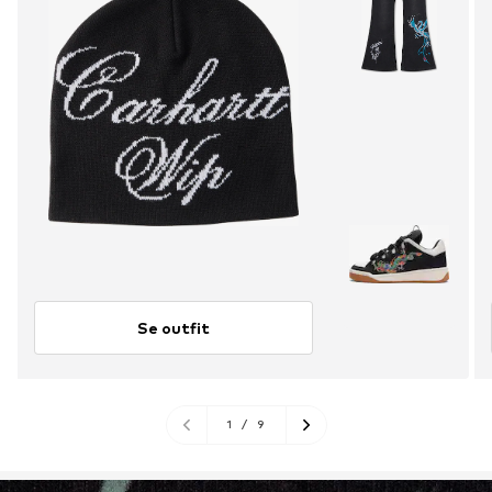
Se outfit
1
/
9