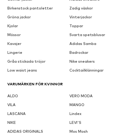
Birkenstock pantoletter
Zadig väskor
Gröna jackor
Vinterjackor
Kjolar
Toppar
Mössor
Svarta spetsblusar
Kavajer
Adidas Samba
Lingerie
Badrockar
Gråa stickada tröjor
Nike sneakers
Low waist jeans
Cocktailklänningar
VARUMÄRKEN FÖR KVINNOR
ALDO
VERO MODA
VILA
MANGO
LASCANA
Lindex
NIKE
LEVI'S
ADIDAS ORIGINALS
Mos Mosh