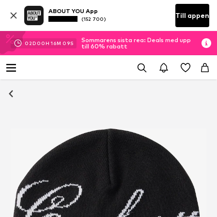
ABOUT YOU App
Till appen
(152 700)
Sommarens sista rea: Deals med upp
02
D
00
H
16
M
08
S
till 60% rabatt